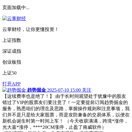
页面加载中...
云掌财经，让你更懂投资！
上证指数
深证成指
创业板指
上证50
打开APP
趋势掘金
2025-07-10 15:00
关注
【这续费率也是绝了！】 由于长时间观望处于犹豫中的股友
错过了VIP的股票友们要注意了！一定要提前订阅趋势掘金的
服务，熟悉咱们的理念及思路，掌握操作规则和注意事项，我
们并不是只是给大家股票，而是攻防兼备的交易体系，以便在
新机会诞生时第一时间上车！ （今天收获满满，跨境*涨停，
光大嘉*涨停，****20CM涨停，止盈了南威软件）