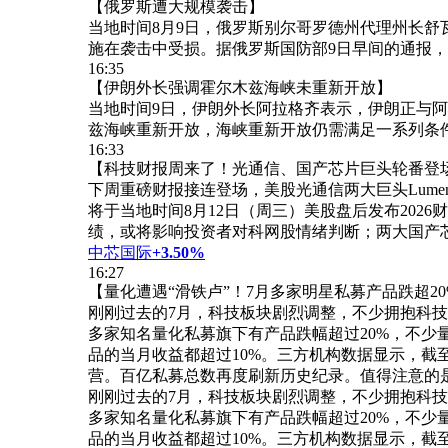
【俄罗斯遭大规模袭击】
当地时间8月9日，俄罗斯别尔哥罗德州代理州长舒
施在袭击中受损。据俄罗斯国防部9日早间的通报，
16:35
【伊朗外长强调霍尔木兹海峡未重新开放】
当地时间9日，伊朗外长阿拉格齐表示，伊朗正与
兹海峡重新开放，海峡重新开放仍需满足一系列条
16:33
【科技财报周来了！光通信、国产芯片巨头轮番登
下周重磅财报接连登场，美股光通信两大巨头Lumentum
将于当地时间8月12日（周三）美股盘后发布202
绩，或将影响投资者对科网股情绪判断；两大国产
中芯国际
+3.50%
16:27
【量化遭遇“滑铁卢”！7月多家明星私募产品跌超20
刚刚过去的7月，科技板块剧烈调整，不少拥抱科技
多家知名量化私募旗下有产品跌幅超过20%，不
品的当月收益都超过10%。三方机构数据显示，截至2
营。百亿私募总数再度刷新历史纪录。值得注意的是 .
刚刚过去的7月，科技板块剧烈调整，不少拥抱科技
多家知名量化私募旗下有产品跌幅超过20%，不
品的当月收益都超过10%。三方机构数据显示，截至2