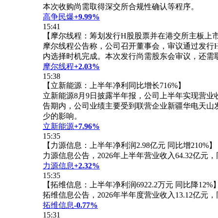
本次收购尚需取得深交所合规性确认等程序。
高争民爆
+9.99%
15:41
【摩尔线程：筹划发行H股股票并在港交所主板上
摩尔线程公告称，公司召开董事会，审议通过发行
内选择时机完成。本次发行尚需股东会审议，还需
摩尔线程
+2.03%
15:38
【立新能源：上半年净利同比增长716%】
立新能源8月9日披露半年报，公司上半年实现营业收入6.
告期内，公司业绩主要受到联营企业新疆华电天山
少的影响。
立新能源
+7.96%
15:35
【力源信息：上半年净利润2.98亿元 同比增210%】
力源信息公告，2026年上半年营业收入64.32亿元，同
力源信息
+2.32%
15:35
【拓维信息：上半年净利润6922.2万元 同比降12%
拓维信息公告，2026年半年度营业收入13.12亿元，同
拓维信息
-0.77%
15:31