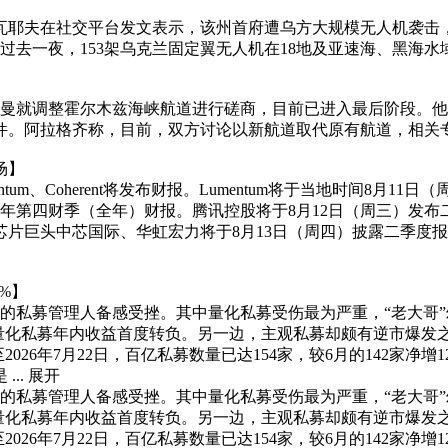
瓦耶夫在社交平台发文表示，该州首府遭乌方大规模无人机袭击
过去一夜，153架乌克兰固定翼无人机在18地及亚速海、黑海水
阿曼就调整霍尔木兹海峡航道进行磋商，目前已进入最后阶段。
件。阿拉格齐称，目前，双方讨论以新航道取代原有航道，相关
场】
、Coherent将发布财报。Lumentum将于当地时间8月11日（
6财年第四财季（全年）财报。腾讯控股将于8月12日（周三）发布
芯片巨头中芯国际、华虹宏力将于8月13日（周四）披露二季度
%】
的私募管理人备感受挫。其中量化私募受伤最为严重，“老大哥
少量化私募年内收益首度转负。另一边，主观私募却颇有逆市爆发
026年7月22日，百亿私募数量已达154家，较6月的142家净
..
展开
的私募管理人备感受挫。其中量化私募受伤最为严重，“老大哥
少量化私募年内收益首度转负。另一边，主观私募却颇有逆市爆发
026年7月22日，百亿私募数量已达154家，较6月的142家净