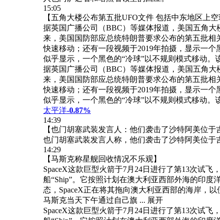
15:05
【五角大楼公布第五批UFO文件 包括中东地区上
据英国广播公司（BBC）等媒体报道，美国五角大
来，美国国防部应总统特朗普要求公布的第五批相关
快速移动；还有一段视频于2019年拍摄，显示一
似乎显示，一个黑色的“冷球”以不规则模式移动。该 .
据英国广播公司（BBC）等媒体报道，美国五角大
来，美国国防部应总统特朗普要求公布的第五批相关
快速移动；还有一段视频于2019年拍摄，显示一
似乎显示，一个黑色的“冷球”以不规则模式移动。
太平洋
-0.87%
14:39
【也门胡塞武装发言人：他们袭击了沙特阿美位于
也门胡塞武装发言人称，他们袭击了沙特阿美位于
14:29
【马斯克称星舰回收情况不乐观】
SpaceX这款巨型火箭于7月24日进行了第13次试
船“Ship”。它按照计划在澳大利亚西部外海的印
态，SpaceX正在将其拖向澳大利亚西部的海岸，
马斯克当天下午通过自己旗 ...
展开
SpaceX这款巨型火箭于7月24日进行了第13次试