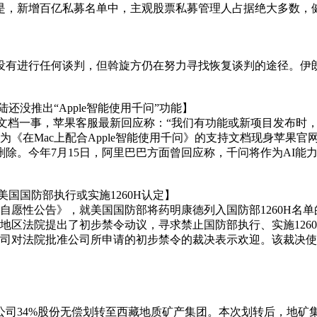
是，新增百亿私募名单中，主观股票私募管理人占据绝大多数，
没有进行任何谈判，但斡旋方仍在努力寻找恢复谈判的途径。伊
没推出“Apple智能使用千问”功能】
》使用文档一事，苹果客服最新回应称：“我们有功能或新项目发布
名为《在Mac上配合Apple智能使用千问》的支持文档现身苹果官
年7月15日，阿里巴巴方面曾回应称，千问将作为AI能力集成至Appl
国国防部执行或实施1260H认定】
《自愿性公告》，就美国国防部将药明康德列入国防部1260H名单
邦地区法院提出了初步禁令动议，寻求禁止国防部执行、实施1260H
司对法院批准公司所申请的初步禁令的裁决表示欢迎。该裁决使公
】
公司34%股份无偿划转至西藏地质矿产集团。本次划转后，地矿