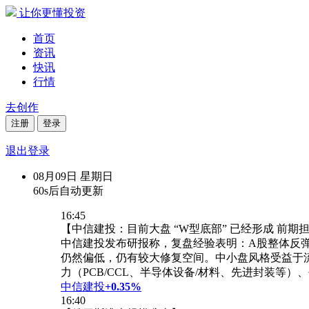
让你更懂投资
首页
资讯
快讯
行情
去创作
注册
登录
退出登录
08月09日
星期日
60s后自动更新
16:45
【中信建投：目前大盘 “W型底部” 已经形成 前期
中信建投发布研报称，复盘经验表明：A股整体反
仍然偏低，仍有较大修复空间。中小盘风格受益于
力（PCB/CCL、半导体设备/材料、先进封装等）
中信建投
+0.35%
16:40