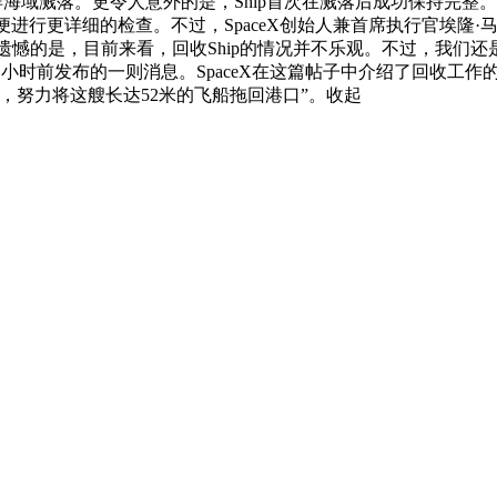
度洋海域溅落。更令人意外的是，Ship首次在溅落后成功保持完
以便进行更详细的检查。不过，SpaceX创始人兼首席执行官埃隆
遗憾的是，目前来看，回收Ship的情况并不乐观。不过，我们
一小时前发布的一则消息。SpaceX在这篇帖子中介绍了回收工作
，努力将这艘长达52米的飞船拖回港口”。
收起