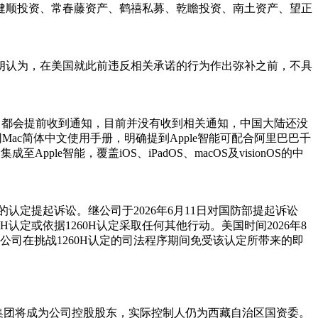
健顺投资、常春藤资产、鹤禧私募、乾瞻投资、南土资产、望正
朗认为，在美国就此前违反相关承诺的行为作出弥补之前，不具
时，都会提前收到通知，目前并没有收到相关通知，中国大陆还没
网Mac简体中文使用手册，明确提到Apple智能可配合阿里巴巴千
e智能，覆盖iOS、iPadOS、macOS及visionOS的中
的认定提起诉讼。继公司于2026年6月11日对国防部提起诉讼
认定或依据1260H认定采取任何其他行动。美国时间2026年8
司在挑战1260H认定的司法程序期间免受该认定所带来的即
集团将成为公司控股股东，实际控制人仍为西藏自治区国资委。