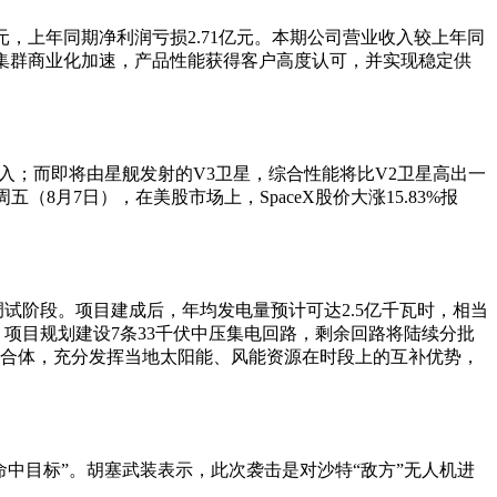
31万元，上年同期净利润亏损2.71亿元。本期公司营业收入较上年同
集群商业化加速，产品性能获得客户高度认可，并实现稳定供
收入；而即将由星舰发射的V3卫星，综合性能将比V2卫星高出一
8月7日），在美股市场上，SpaceX股价大涨15.83%报
调试阶段。项目建成后，年均发电量预计可达2.5亿千瓦时，相当
。项目规划建设7条33千伏中压集电回路，剩余回路将陆续分批
综合体，充分发挥当地太阳能、风能资源在时段上的互补优势，
中目标”。胡塞武装表示，此次袭击是对沙特“敌方”无人机进