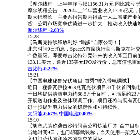
【摩尔线程：上半年净亏损1156.31万元 同比减亏 
摩尔线程公告，2026年上半年营业收入17.36亿元
期大幅增长，主要系报告期内得益于人工智能产业
货，公司市场竞争优势进一步扩大，推动收入快速
摩尔线程
+2.03%
15:28
【马斯克持续释放利好 “唱多”自家公司！】
北京时间9日消息，SpaceX首席执行官马斯克在
个数量级。即便每吉比特带宽带来的收入降至目前的十分
133.11美元，逼近135美元IPO发行价，总市值也重
吉比特
-0.22%
15:21
【中国电建秘鲁光伏项目“首秀”转入带电调试】
近日，秘鲁瓦伊拉96.9兆瓦光伏项目33千伏首
于日均提供清洁电力约68.5万千瓦时，可满足约2
开展送电作业及整体联调工作。项目还将与既有瓦
进一步提升电力供应的稳定性和可持续性。
太阳能
-0.67%
中国电建
0.00%
15:10
【胡塞武装称袭击沙特阿美公司炼油厂并“命中目标
当地时间9日，也门胡塞武装称，当天使用一架无人
入也门萨达省和哈杰省领空的回应。