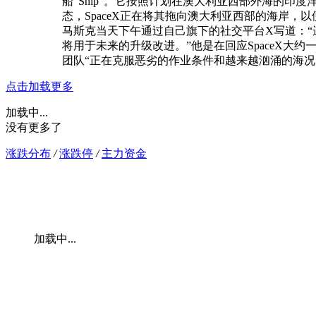
船“Ship”。它按照计划在澳大利亚西部外海的印
态，SpaceX正在将其拖向澳大利亚西部的海岸，
马斯克当天下午通过自己旗下的社交平台X写道：“
将用于未来的升级改进。”他是在回应SpaceX大约
团队“正在克服恶劣的作业条件和越来越汹涌的海况
点击加载更多
加载中...
没有更多了
涨跌分布
/
涨跌停
/
主力资金
加载中...