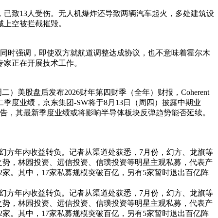
，已致13人受伤。无人机爆炸还导致两辆汽车起火，多处建筑设
域上空被拦截摧毁。
他同时强调，即使双方就航道调整达成协议，也不意味着霍尔木
专家正在开展技术工作。
周二）美股盘后发布2026财年第四财季（全年）财报，Coherent
二季度业绩，京东集团‑SW将于8月13日（周四）披露中期业
报告，其最新季度业绩或将影响半导体板块反弹趋势能否延续。
”幻方年内收益转负。记者从渠道处获悉，7月份，幻方、龙旗等
之势，林园投资、远信投资、信璞投资等明星主观私募，代表产
增12家。其中，17家私募规模突破百亿，另有5家暂时退出百亿阵
”幻方年内收益转负。记者从渠道处获悉，7月份，幻方、龙旗等
之势，林园投资、远信投资、信璞投资等明星主观私募，代表产
增12家。其中，17家私募规模突破百亿，另有5家暂时退出百亿阵