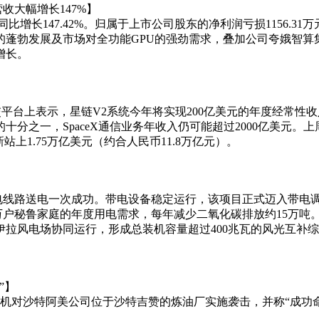
营收大幅增长147%】
，同比增长147.42%。归属于上市公司股东的净利润亏损1156.
的蓬勃发展及市场对全功能GPU的强劲需求，叠加公司夸娥智算
增长。
社交平台上表示，星链V2系统今年将实现200亿美元的年度经常性
之一，SpaceX通信业务年收入仍可能超过2000亿美元。上周五（
新站上1.75万亿美元（约合人民币11.8万亿元）。
回集电线路送电一次成功。带电设备稳定运行，该项目正式迈入带电
3万户秘鲁家庭的年度用电需求，每年减少二氧化碳排放约15万吨
伊拉风电场协同运行，形成总装机容量超过400兆瓦的风光互补
”】
机对沙特阿美公司位于沙特吉赞的炼油厂实施袭击，并称“成功命