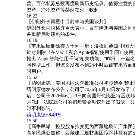
营。百亿私募总数再度刷新历史纪录。值得注意的
资产、冲积资产等赫然在列。
收起
16:22
【伊朗外长再重申目前未与美国谈判】
伊朗外长阿拉格齐今天表示，目前伊朗与美国之间
备重新启动谈判的条件。
16:19
【苹果回应删除接入千问手册：没收到通知 中国大陆还
针对删除《在Mac上配合Apple智能使用千问
推出‘Apple智能使用千问’相关功能。”昨日，一篇
问模型工作。但该文发布不到24小时后被苹果方面删除。今
国用户。
15:52
【药明康德：美国地区法院批准公司初步禁令 禁止美
药明康德发布公告，公司于2026年6月12日发布了
后，公司于2026年6月29日向美国哥伦比亚特区联
月7日，法院就公司的初步禁令动议作出了裁决。公
时不利影响。
药明康德
+8.49%
15:50
【高争民爆：控股股东拟变更为西藏地质矿产集团
高争民爆公告称，西藏建工建材集团拟将其持有的