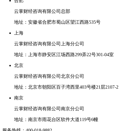
合肥
云掌财经咨询有限公司总部
地址：安徽省合肥市蜀山区望江西路535号
上海
云掌财经咨询有限公司上海分公司
地址：上海市静安区江场西路299弄22号301-04室
北京
云掌财经咨询有限公司北京分公司
地址：北京市朝阳区百子湾西里403号楼21层2107-2
南京
云掌财经咨询有限公司南京分公司
地址：南京市雨花台区软件大道119号6幢
服务热线：400-018-9882