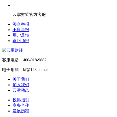
云掌财经官方客服
涉企举报
不良举报
用户反馈
返回顶部
客服电话：400-018-9882
电子邮箱：kf@123.com.cn
关于我们
加入我们
云掌动态
投诉指引
商务合作
发展历程