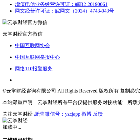
增值电信业务经营许可证：皖B2-20190061
网文经营许可证：皖网文（2024）4743-043号
云掌财经官方微信
中国互联网协会
中国互联网举报中心
网络110报警服务
©云掌财经咨询有限公司 All Rights Reserved 版权所有 复制必究
本站郑重声明：云掌财经所有平台仅提供服务对接功能，所载
关注云掌财经
微信
微信号：yzcjapp
微博
反馈
加载中...