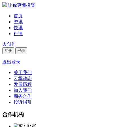
让你更懂投资
首页
资讯
快讯
行情
去创作
注册
登录
退出登录
关于我们
云掌动态
发展历程
加入我们
商务合作
投诉指引
合作机构