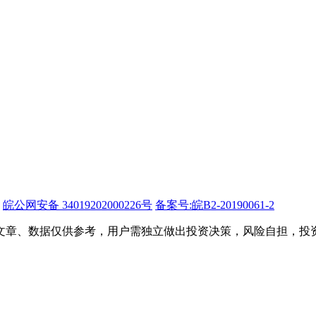
皖公网安备 34019202000226号
备案号:皖B2-20190061-2
文章、数据仅供参考，用户需独立做出投资决策，风险自担，投