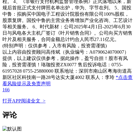
程。 4、《非银行支付机构监督管理条例》正式落地以来，新
规后首批正式支付牌照名单出炉，华为、字节在列。 5、国投
中鲁：拟购买中国电子工程设计院股份有限公司100%股权，
股票复牌。国投中鲁的主营业务将增加产业化咨询、工艺设计
等相关服务。 6、时代新材：公司2025年4月1日-2025年6月30
日与风电各大主机厂签订《叶片销售合同》。公司向买方销售
叶片及相关服务，合同金额总计约合人民币27.11亿元。
(特别声明：仅供参考，入市有风险，投资需谨慎)
以上内容由投资顾问高传斌（执业编号：A0790624070007）
提供，以上建议仅供参考，据此操作，盈亏自担！股市有风
险，投资需谨慎！珞珈投资ZX0077 售后投诉电话：0755-
61957028 0755-25880000 联系地址：深圳市南山区粤海街道高
新区社区科技南一路28号达实大厦4002 联系人：李玲
*点击查
看风险提示及免责声明
166
打开APP阅读全文 >
评论