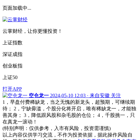
页面加载中...
云掌财经，让你更懂投资！
上证指数
深证成指
创业板指
上证50
打开APP
空仓龙一
2024-05-10 12:03 · 来自安徽
关注
1，早盘付费稀缺龙，当之无愧的新龙头，超预期，可继续期
待； 2，宁缺毋滥，个股分化将开启，唯有稀缺龙一，才能独
善其身； 3，降低跟风股和杂毛股的仓位； 4，千股挑一，只
在真龙一滚动！
(特别声明：仅供参考，入市有风险，投资需谨慎)
以上内容仅供学习交流，不作为投资依据，据此操作风险自