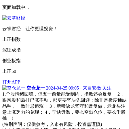
页面加载中...
云掌财经，让你更懂投资！
上证指数
深证成指
创业板指
上证50
打开APP
空仓龙一
2024-04-25 09:05 · 来自安徽
关注
1,个股情绪回稳，但五一前量能受制约，指数还会反复； 2，
跟风股和后排已涨不动，那更要坚决先回避；除非是极度稀缺
品种，一致时忌追涨； 3，新稀缺龙坚守和反复做，老龙头注
意上涨乏力的兑现； 4，宁缺毋滥，要么空出仓位，要么千股
挑一!
(特别声明：仅供参考，入市有风险，投资需谨慎)