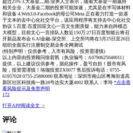
超过25% 3.大基金二期-业界人士表示，随着大基金一期减持
相关企业，大基金二期的投资可能加速，尤其是在半写体材料
和设备 4.Web3.0-Facebook的母公司Meta 正在着力打造一款基
于文本的去中心化社交平台，该应用程序将支持去中心化社交
协议 5.百度-百度回应文心一言文生图质疑，能力来自跨模态
大模型，目前文心一言排队人数近150万:27日百度智能云将召
开新品发布会 6.AI金融-深交所、上交所均将在3月25日至26日
组织全面实行注册制交易业务全网测试
(特别声明：仅供参考，入市有风险，投资需谨慎)
以上内容由投资顾问徐若凯（执业编号：A0790625040011）
提供，以上建议仅供参考，据此操作，盈亏自担！股市有风
险，投资需谨慎！珞珈投资ZX0077 售后投诉电话：0755-
61957028 0755-25880000 联系地址：深圳市南山区粤海街道高
新区社区科技南一路28号达实大厦4002 联系人：李玲
*点击查
看风险提示及免责声明
172
打开APP阅读全文 >
评论