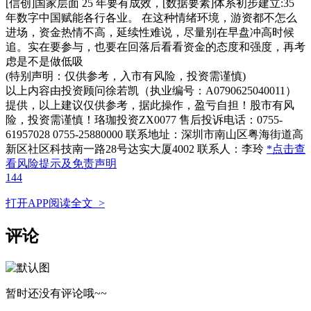
[信创]国家层面 25 年要有成效，[数据要素]体系初步建立:35
年数字中国赋能各行各业。 在这种情绪环境，游资都不怎么
进场，资金热情不高，延续性难说，尽量别在早盘冲高时候
追。实在要参与，也要在回落后看看资金的态度和强度，再考
虑是不是做低吸
(特别声明：仅供参考，入市有风险，投资需谨慎)
以上内容由投资顾问徐若凯（执业编号：A0790625040011）
提供，以上建议仅供参考，据此操作，盈亏自担！股市有风
险，投资需谨慎！珞珈投资ZX0077 售后投诉电话：0755-
61957028 0755-25880000 联系地址：深圳市南山区粤海街道高
新区社区科技南一路28号达实大厦4002 联系人：李玲
*点击查
看风险提示及免责声明
144
打开APP阅读全文 >
评论
暂时还没有评论哦~~