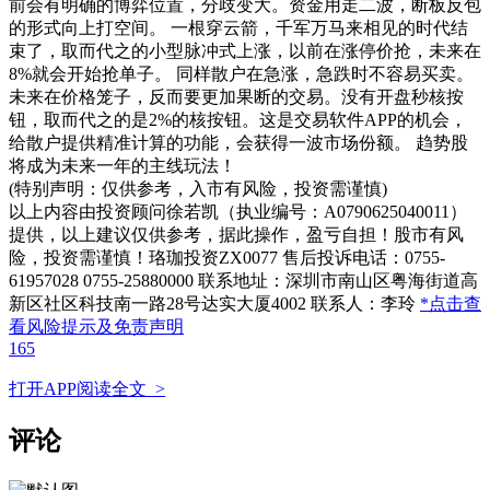
前会有明确的博弈位置，分歧变大。资金用走二波，断板反包
的形式向上打空间。 一根穿云箭，千军万马来相见的时代结
束了，取而代之的小型脉冲式上涨，以前在涨停价抢，未来在
8%就会开始抢单子。 同样散户在急涨，急跌时不容易买卖。
未来在价格笼子，反而要更加果断的交易。没有开盘秒核按
钮，取而代之的是2%的核按钮。这是交易软件APP的机会，
给散户提供精准计算的功能，会获得一波市场份额。 趋势股
将成为未来一年的主线玩法！
(特别声明：仅供参考，入市有风险，投资需谨慎)
以上内容由投资顾问徐若凯（执业编号：A0790625040011）
提供，以上建议仅供参考，据此操作，盈亏自担！股市有风
险，投资需谨慎！珞珈投资ZX0077 售后投诉电话：0755-
61957028 0755-25880000 联系地址：深圳市南山区粤海街道高
新区社区科技南一路28号达实大厦4002 联系人：李玲
*点击查
看风险提示及免责声明
165
打开APP阅读全文 >
评论