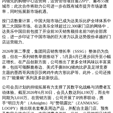
内领先的购物中心运营商，运营管理项目逾220个、遍布55座
城市；此次合作将助力公司进一步在既有城市提升市场渗透
率，同时拓展新市场机遇。
按门店数量计算，中国大陆市场已成为达美乐比萨全球体系中
第二大国际市场。在达美乐全球超过22,300家门店的网络中，
达美乐中国目前包揽了开业前30天销售额排名前70的全部席
位，进一步印证了中国市场的巨大潜力以及达势股份卓越的门
店运营能力。
2026年第二季度，集团同店销售增长率（SSSG）整体仍为负
值，但在一系列销售举措推动下，5月及6月已逐步回升至小幅
正增长。在产品创新方面，公司推出了更多全球风味以丰富菜
单，包括可颂酥脆卷边、美式手撕BBQ猪肉比萨及足球竞赛
主题的墨西哥风情莎莎烤鸡牛肉方形比萨等。此外，公司还推
出了"能量碗"系列及多款新饮品。
公司会员计划的持续拓展有力支撑了其数字化战略与消费者互
动体验。截至2026年6月30日，会员人数达到4,190万，而去年
同期为3,010万。在营销方面，公司开展了IP跨界联动，携
手"明日方舟"（Arknights）与"赞萌露比"（ZANMANG
LOOPY）推出联名套餐及周边产品，并配合主题门店、预售