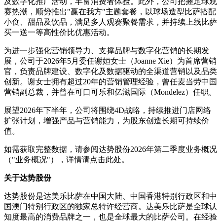
及数字化推广活动，丰富消费者体验。此外，公司把握足球观
赛热潮，顺势推出"赢在我方"主题套餐，以球场造型比萨搭配
小食、甜品及饮品，满足多人观赛聚餐需求，并持续上线比萨
买一送一等高性价比优惠活动。
为进一步强化营销领导力、支撑品牌与数字化营销的长期发
展，公司于2026年5月委任谢姮女士（Joanne Xie）为首席营销
官，负责品牌建设、数字化及数据驱动的全渠道营销以及品类
创新。谢女士拥有超过20年的营销管理经验，曾任麦当劳中国
营销副总裁，并曾在可口可乐和亿滋国际（Mondelēz）任职。
展望2026年下半年，公司将围绕4D战略，持续推进门店网络
扩张计划，增强产品与营销能力，为股东创造长期可持续价
值。
如需获取完整数据，请参阅达势股份2026年第二季度业务概况
（"业务概况"），详情请点击此处。
关于达势股份
达势股份是达美乐比萨在中国大陆、中国香港特别行政区和中
国澳门特别行政区的独家总特许经营商。达美乐比萨是全球认
知度最高的消费品牌之一，也是全球最大的比萨公司。在经验