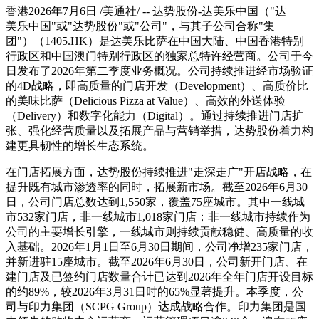
香港2026年7月6日 /美通社/ -- 达势股份-达美乐中国（"达
美乐中国"或"达势股份"或"公司"，与其子公司合称"集
团"）（1405.HK）是达美乐比萨在中国大陆、中国香港特别
行政区和中国澳门特别行政区的独家总特许经营商。公司于今
日发布了2026年第二季度业务概况。公司持续推进经市场验证
的4D战略，即高质量的门店开发（Development）、高质价比
的美味比萨（Delicious Pizza at Value）、高效的外送体验
（Delivery）和数字化能力（Digital）。通过持续推进门店扩
张、强化经营质量以及拓展产品与营销举措，达势股份着力构
建更具韧性的增长生态系统。
在门店拓展方面，达势股份持续推进"走深走广"开店战略，在
提升既有城市渗透率的同时，拓展新市场。截至2026年6月30
日，公司门店总数达到1,550家，覆盖75座城市。其中一线城
市532家门店，非一线城市1,018家门店；非一线城市持续作为
公司的主要增长引擎，一线城市则持续贡献稳健、高质量的收
入基础。2026年1月1日至6月30日期间，公司净增235家门店，
并新进驻15座城市。截至2026年6月30日，公司新开门店、在
建门店及已签约门店数量合计已达到2026年全年门店开设目标
的约89%，较2026年3月31日时的65%显著提升。本季度，公
司与印力集团（SCPG Group）达成战略合作。印力集团是国