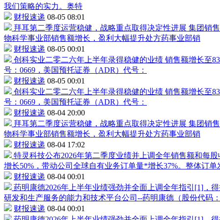
我们策略的实力。奥特
财报速递
08-05 08:01
拜耳第二季度运营稳健，战略重点取得决定性进展
集团销售
物科学事业部销售额增长，盈利大幅提升处方药事业部销
财报速递
08-05 00:01
创科实业二零二六年上半年录得稳健的业绩
销售额增长至83
号：0669，美国预托证券（ADR）代号：
财报速递
08-05 00:01
创科实业二零二六年上半年录得稳健的业绩
销售额增长至83
号：0669，美国预托证券（ADR）代号：
财报速递
08-04 20:00
拜耳第二季度运营稳健，战略重点取得决定性进展
集团销售
物科学事业部销售额增长，盈利大幅提升处方药事业部销
财报速递
08-04 17:02
特灵科技公布2026年第二季度业绩并上调全年销售额和每
增长50%，带动公司全球自有业务订单量*增长37%。整体订单
财报速递
08-04 00:01
药明康德
2026年上半年业绩强劲并全面上调全年指引[1]
研发和生产服务的能力和技术平台公司--
药明康德
（股份代码
财报速递
08-04 00:01
药明康德
2026年上半年业绩强劲并全面上调全年指引[1]