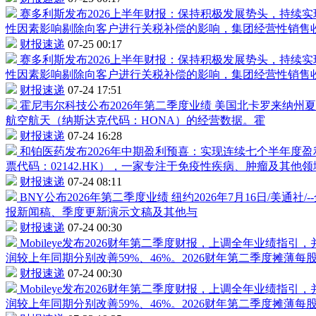
赛多利斯发布2026上半年财报：保持积极发展势头，持续
性因素影响剔除向客户进行关税补偿的影响，集团经营性销售收
财报速递
07-25 00:17
赛多利斯发布2026上半年财报：保持积极发展势头，持续
性因素影响剔除向客户进行关税补偿的影响，集团经营性销售收
财报速递
07-24 17:51
霍尼韦尔科技公布2026年第二季度业绩
美国北卡罗来纳州夏洛
航空航天（纳斯达克代码：HONA）的经营数据。霍
财报速递
07-24 16:28
和铂医药发布2026年中期盈利预喜：实现连续七个半年度
票代码：02142.HK），一家专注于免疫性疾病、肿瘤及其
财报速递
07-24 08:11
BNY公布2026年第二季度业绩
纽约2026年7月16日/美
报新闻稿、季度更新演示文稿及其他与
财报速递
07-24 00:30
Mobileye发布2026财年第二季度财报，上调全年业绩指引
润较上年同期分别改善59%、46%。2026财年第二季度摊薄每股
财报速递
07-24 00:30
Mobileye发布2026财年第二季度财报，上调全年业绩指引
润较上年同期分别改善59%、46%。2026财年第二季度摊薄每股