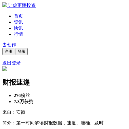
让你更懂投资
首页
资讯
快讯
行情
去创作
注册
登录
退出登录
财报速递
276
粉丝
7.3万
获赞
来自：安徽
简介：第一时间解读财报数据，速度、准确、及时！