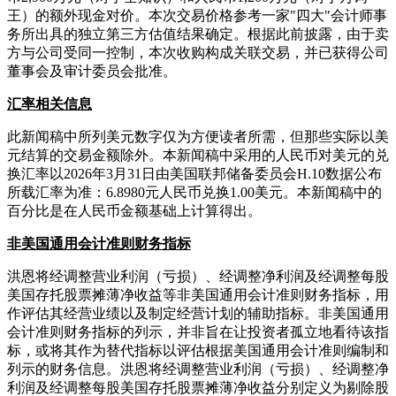
王）的额外现金对价。本次交易价格参考一家"四大"会计师事
务所出具的独立第三方估值结果确定。根据此前披露，由于卖
方与公司受同一控制，本次收购构成关联交易，并已获得公司
董事会及审计委员会批准。
汇率相关信息
此新闻稿中所列美元数字仅为方便读者所需，但那些实际以美
元结算的交易金额除外。本新闻稿中采用的人民币对美元的兑
换汇率以2026年3月31日由美国联邦储备委员会H.10数据公布
所载汇率为准：6.8980元人民币兑换1.00美元。本新闻稿中的
百分比是在人民币金额基础上计算得出。
非美国通用会计准则财务指标
洪恩将经调整营业利润（亏损）、经调整净利润及经调整每股
美国存托股票摊薄净收益等非美国通用会计准则财务指标，用
作评估其经营业绩以及制定经营计划的辅助指标。非美国通用
会计准则财务指标的列示，并非旨在让投资者孤立地看待该指
标，或将其作为替代指标以评估根据美国通用会计准则编制和
列示的财务信息。洪恩将经调整营业利润（亏损）、经调整净
利润及经调整每股美国存托股票摊薄净收益分别定义为剔除股