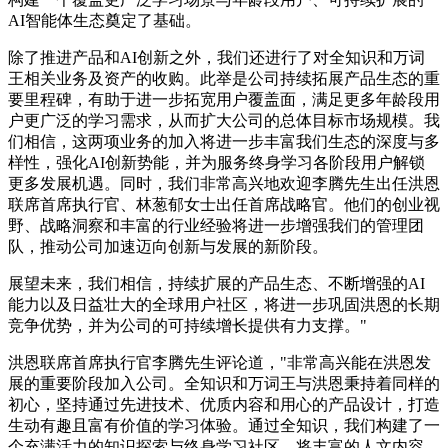
AI智能体生态奠定了基础。
除了推进产品和AI创新之外，我们还进行了对全知识和万词
王相关业务及资产的收购。此举是公司持续拓展产品生态的重
要里程碑，有助于进一步拓宽用户覆盖面，满足更多年龄段用
户更广泛的学习需求，从而扩大公司的总体目标市场规模。我
们相信，这两项业务的加入将进一步丰富我们生态的深度与多
样性，强化AI创新势能，并为服务终身学习各阶段用户解锁
更多发展机遇。同时，我们非常高兴地欢迎李腾先生出任洪恩
联席首席执行官、林葱郁女士出任首席战略官。他们的创业视
野、战略洞察和丰富的行业经验将进一步增强我们的管理团
队，推动公司加速迈向创新与发展的新阶段。
展望未来，我们相信，持续扩展的产品生态、不断增强的AI
能力以及日益壮大的全球用户社区，将进一步巩固洪恩的长期
竞争优势，并为公司的可持续增长提供有力支撑。"
洪恩联席首席执行官李腾先生评论道，"非常高兴能在洪恩发
展的重要阶段加入公司。全知识和万词王与洪恩秉持着同样的
初心，坚持通过先进技术、优质内容和用心的产品设计，打造
生动有趣且富有价值的学习体验。通过全知识，我们构建了一
个充满活力的知识探索与终身学习社区，将丰富的人文内容、