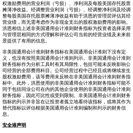
权激励费用的营业利润（亏损）、净利润及每股美国存托股票
摊薄净收益。经调整营业利润（亏损）、经调整净利润及经调
整每股美国存托股票摊薄净收益有助于洪恩的管理层评估其经
营业绩，而无需考虑作为非现金支出的股权激励费用的影响。
洪恩相信上述非美国通用会计准则财务指标为投资者选择采用
与管理层相同的方式理解和评估公司当前的经营业绩及未来前
景提供了有用的信息。
非美国通用会计准则财务指标在美国通用会计准则下没有定
义，也没有按照美国通用会计准则列示。非美国通用会计准则
财务指标作为分析工具时有其局限性，包括可能未反映影响公
司经营的全部费用科目。公司经营过程中已经且或将继续发生
股权激励费用，该等费用未反映在非美国通用会计准则财务指
标中。此外，洪恩使用的非美国通用会计准则财务指标可能不
同于包括同业公司在内的其他企业使用的非美国通用会计准则
财务指标，因此可比性或受到限制。非美国通用会计准则财务
指标的列示并非旨在让投资者孤立地看待该指标，或将其作为
替代指标以评估根据美国通用会计准则编制和列示的财务信
息。
安全港声明