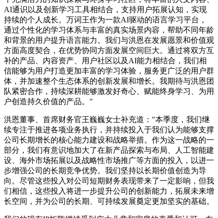
AI通识以及创新学习工具相结合，支持用户拓展认知，实现
持续的个人成长。万词王作为一款AI驱动的语言学习平台，
通过个性化的学习体系与丰富的真实场景内容，帮助不同年龄
和背景的用户提升语言能力。我们与洪恩在发展愿景和价值观
方面高度契合，在优势协同方面发展空间巨大。通过将双方互
补的产品、内容资产、用户社区以及AI能力相结合，我们相
信能够为用户打造更加丰富的学习体验，服务更广泛的用户群
体，并加速整个生态体系的创新发展和增长。我期待与洪恩团
队紧密合作，持续深耕能够激发好奇心、赋能终身学习、为用
户创造持久价值的产品。"
洪恩董事、首席财务官王巍巍女士补充道："本季度，我们继
续专注于推进各项业务执行，并持续投入于我们认为能够支撑
公司长期增长的核心能力建设和战略举措。作为这一战略的一
部分，我们有意识地加大了在新产品探索与布局、人工智能建
设、海外市场拓展以及战略性市场推广等方面的投入，以进一
步增强公司的长期竞争优势。我们坚持以长期价值创造为导
向。尽管这些投入对公司短期财务表现带来了一定影响，但我
们相信，这些投入将进一步提升公司的创新能力，拓展未来增
长空间，并为公司的长期、可持续发展奠定更加坚实的基础。