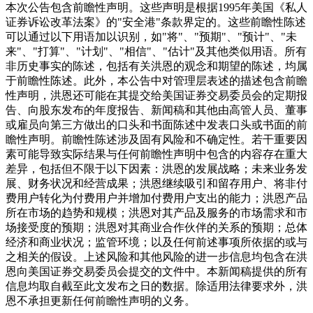
本次公告包含前瞻性声明。这些声明是根据1995年美国《私人
证券诉讼改革法案》的"安全港"条款界定的。这些前瞻性陈述
可以通过以下用语加以识别，如"将"、"预期"、"预计"、"未
来"、"打算"、"计划"、"相信"、"估计"及其他类似用语。所有
非历史事实的陈述，包括有关洪恩的观念和期望的陈述，均属
于前瞻性陈述。此外，本公告中对管理层表述的描述包含前瞻
性声明，洪恩还可能在其提交给美国证券交易委员会的定期报
告、向股东发布的年度报告、新闻稿和其他由高管人员、董事
或雇员向第三方做出的口头和书面陈述中发表口头或书面的前
瞻性声明。前瞻性陈述涉及固有风险和不确定性。若干重要因
素可能导致实际结果与任何前瞻性声明中包含的内容存在重大
差异，包括但不限于以下因素：洪恩的发展战略；未来业务发
展、财务状况和经营成果；洪恩继续吸引和留存用户、将非付
费用户转化为付费用户并增加付费用户支出的能力；洪恩产品
所在市场的趋势和规模；洪恩对其产品及服务的市场需求和市
场接受度的预期；洪恩对其商业合作伙伴的关系的预期；总体
经济和商业状况；监管环境；以及任何前述事项所依据的或与
之相关的假设。上述风险和其他风险的进一步信息均包含在洪
恩向美国证券交易委员会提交的文件中。本新闻稿提供的所有
信息均取自截至此文发布之日的数据。除适用法律要求外，洪
恩不承担更新任何前瞻性声明的义务。