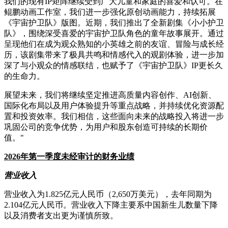
我们的现有IP矩阵继续受到广大儿童和家庭的喜爱和认可。在
鲲鹏动画工作室，我们进一步强化原创动画能力，持续拓展
《宇宙护卫队》版图。近期，我们推出了全新剧集《小小护卫
队》，围绕深受喜爱的宇宙护卫队角色的童年故事展开。通过
呈现他们在成为观众熟知的小英雄之前的友谊、冒险与成长经
历，该剧集带来了极具共鸣和情感代入的观剧体验，进一步加
深了与小观众的情感联结，也赋予了《宇宙护卫队》IP更长久
的生命力。
展望未来，我们将继续坚定推进高质量内容创作、AI创新、
国际化布局以及用户体验提升等重点战略，并持续优化资源配
置和投资效率。我们相信，这些面向未来的战略投入将进一步
巩固公司的竞争优势，为用户和股东创造可持续的长期价
值。"
2026
年第一季度未经审计的财务业绩
营业收入
营业收入为1.825亿元人民币（2,650万美元），去年同期为
2.104亿元人民币。营业收入下降主要系中国新生儿数量下降
以及消费者支出更为谨慎所致。