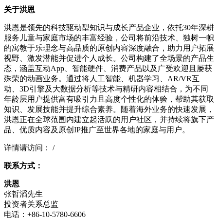
关于洪恩
洪恩是领先的科技驱动型知识与成长产品企业，依托30年深耕
服务儿童与家庭市场的丰富经验，公司将前沿技术、独树一帜
的寓教于乐理念与高品质的原创内容深度融合，助力用户拓展
视野、激发潜能并促进个人成长。公司构建了全场景的产品生
态，涵盖互动App、智能硬件、消费产品以及广受欢迎且屡获
殊荣的动画业务。通过将人工智能、机器学习、AR/VR互
动、3D引擎及大数据分析等技术与精研内容相结合，为不同
年龄层用户提供富有吸引力且高度个性化的体验，帮助其获取
知识、发展技能并提升综合素养。随着海外业务的快速发展，
洪恩正在全球范围内建立起活跃的用户社区，并持续将旗下产
品、优质内容及原创IP推广至世界各地的家庭与用户。
详情请访问： /
联系方式：
洪恩
张哲滔先生
投资者关系总监
电话：+86-10-5780-6606