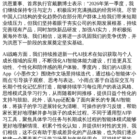
洪恩董事、首席执行官戴鹏博士表示："2026年第一季度，我
们继续保持专注与定力，积极应对充满挑战的经营环境。尽管
中国人口结构的变化趋势仍在部分用户群体上给我们带来短期
业绩压力，但我们坚持着眼于夯实公司的长期发展根基，持续
完善现有产品，同时加快新品研发，加强AI实力，并积极拓
展海外市场。我们相信，这将进一步巩固我们的竞争优势，并
为洪恩下一阶段的发展奠定坚实基础。
AI战略方面，我们持续推进新一代AI技术在知识获取与个人
成长领域的应用，不断强化AI智能体能力建设，打造更具互
动性、个性化和陪伴感的用户体验。季度内，我们的AI原生
App《小墨作文》围绕作文场景持续迭代，通过核心智能体'小
雨点'引导孩子观察、思考与表达。'小雨点'基于自适应交互与
长期个性化记忆所打造，能够持续学习每位用户的表达风格、
思维模式及学习行为，从而随着时间推移，提供日益个性化的
支持与鼓励。此外，该App还配备了面向家长的专属AI智能
体，将孩子的学习进展转化为清晰、可操作的学习反馈，帮助
家长更好地理解并参与孩子的成长过程。不同于通用型AI学
习工具，聚焦具体学习任务与长期成长过程的智能体模式能够
更好地理解情境、积累个性化认知，并提供针对性的支持。我
们相信，这不仅有助于形成差异化的产品体验，也为我们逐步
构建一个覆盖更广泛学习场景与年龄段用户、可持续扩展的