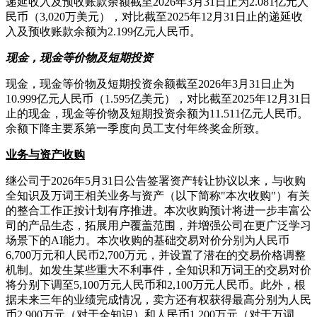
递延收入及预收账款余额截至2026年3月31日止为2.081亿元人
民币（3,020万美元），对比截至2025年12月31日止的递延收
入及预收账款余额为2.199亿元人民币。
现金，现金等价物及短期投资
现金，现金等价物及短期投资余额截至2026年3月31日止为
10.999亿元人民币（1.595亿美元），对比截至2025年12月31日
止的现金，现金等价物及短期投资余额为11.511亿元人民币。
余额下降主要系第一季度向员工支付年终奖金所致。
业务与资产收购
继公司于2026年5月31日公告签署资产转让协议以来，与收购
全知识及万词王相关业务与资产（以下简称"本次收购"）有关
的整合工作正按计划有序推进。本次收购预计将进一步丰富公
司的产品生态，拓展用户覆盖范围，并增强公司在更广泛学习
场景下的AI能力。本次收购的基础交易对价分别为人民币
6,700万元和人民币2,700万元，并设置了潜在的交易价格调整
机制。如发生某些重大不利事件，全知识和万词王的交易对价
将分别下调至5,100万元人民币和2,100万元人民币。此外，根
据未来三年的业绩完成情况，卖方还有权获得最高分别为人民
币2,900万元（对于全知识）和人民币1,200万元（对于万词