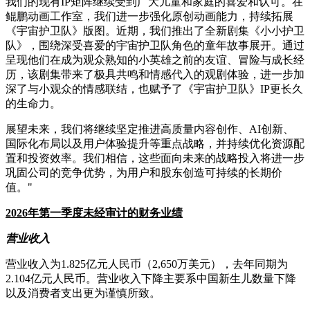
我们的现有IP矩阵继续受到广大儿童和家庭的喜爱和认可。在
鲲鹏动画工作室，我们进一步强化原创动画能力，持续拓展
《宇宙护卫队》版图。近期，我们推出了全新剧集《小小护卫
队》，围绕深受喜爱的宇宙护卫队角色的童年故事展开。通过
呈现他们在成为观众熟知的小英雄之前的友谊、冒险与成长经
历，该剧集带来了极具共鸣和情感代入的观剧体验，进一步加
深了与小观众的情感联结，也赋予了《宇宙护卫队》IP更长久
的生命力。
展望未来，我们将继续坚定推进高质量内容创作、AI创新、
国际化布局以及用户体验提升等重点战略，并持续优化资源配
置和投资效率。我们相信，这些面向未来的战略投入将进一步
巩固公司的竞争优势，为用户和股东创造可持续的长期价
值。"
2026
年第一季度未经审计的财务业绩
营业收入
营业收入为1.825亿元人民币（2,650万美元），去年同期为
2.104亿元人民币。营业收入下降主要系中国新生儿数量下降
以及消费者支出更为谨慎所致。