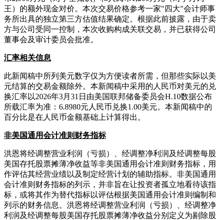
王）的额外现金对价。本次交易价格参考一家"四大"会计师事
务所出具的独立第三方估值结果确定。根据此前披露，由于卖
方与公司受同一控制，本次收购构成关联交易，并已获得公司
董事会及审计委员会批准。
汇率相关信息
此新闻稿中所列美元数字仅为方便读者所需，但那些实际以美
元结算的交易金额除外。本新闻稿中采用的人民币对美元的兑
换汇率以2026年3月31日由美国联邦储备委员会H.10数据公布
所载汇率为准：6.8980元人民币兑换1.00美元。本新闻稿中的
百分比是在人民币金额基础上计算得出。
非美国通用会计准则财务指标
洪恩将经调整营业利润（亏损）、经调整净利润及经调整每股
美国存托股票摊薄净收益等非美国通用会计准则财务指标，用
作评估其经营业绩以及制定经营计划的辅助指标。非美国通用
会计准则财务指标的列示，并非旨在让投资者孤立地看待该指
标，或将其作为替代指标以评估根据美国通用会计准则编制和
列示的财务信息。洪恩将经调整营业利润（亏损）、经调整净
利润及经调整每股美国存托股票摊薄净收益分别定义为剔除股