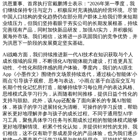
洪恩董事、首席执行官戴鹏博士表示："2026年第一季度，我
们继续保持专注与定力，积极应对充满挑战的经营环境。尽管
中国人口结构的变化趋势仍在部分用户群体上给我们带来短期
业绩压力，但我们坚持着眼于夯实公司的长期发展根基，持续
完善现有产品，同时加快新品研发，加强AI实力，并积极拓
展海外市场。我们相信，这将进一步巩固我们的竞争优势，并
为洪恩下一阶段的发展奠定坚实基础。
AI战略方面，我们持续推进新一代AI技术在知识获取与个人
成长领域的应用，不断强化AI智能体能力建设，打造更具互
动性、个性化和陪伴感的用户体验。季度内，我们的AI原生
App《小墨作文》围绕作文场景持续迭代，通过核心智能体'小
雨点'引导孩子观察、思考与表达。'小雨点'基于自适应交互与
长期个性化记忆所打造，能够持续学习每位用户的表达风格、
思维模式及学习行为，从而随着时间推移，提供日益个性化的
支持与鼓励。此外，该App还配备了面向家长的专属AI智能
体，将孩子的学习进展转化为清晰、可操作的学习反馈，帮助
家长更好地理解并参与孩子的成长过程。不同于通用型AI学
习工具，聚焦具体学习任务与长期成长过程的智能体模式能够
更好地理解情境、积累个性化认知，并提供针对性的支持。我
们相信，这不仅有助于形成差异化的产品体验，也为我们逐步
构建一个覆盖更广泛学习场景与年龄段用户、可持续扩展的