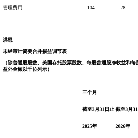
管理费用
104
28
洪恩
未经审计简要合并损益调节表
（除普通股股数、美国存托股票股数、每股普通股净收益和每
益外金额以千位列示）
三个月
截至
3
月
31
日止
截至
3
月
31
2025
年
2026
年