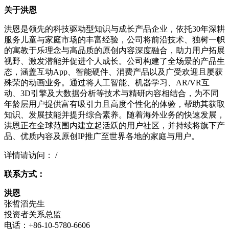
关于洪恩
洪恩是领先的科技驱动型知识与成长产品企业，依托30年深耕
服务儿童与家庭市场的丰富经验，公司将前沿技术、独树一帜
的寓教于乐理念与高品质的原创内容深度融合，助力用户拓展
视野、激发潜能并促进个人成长。公司构建了全场景的产品生
态，涵盖互动App、智能硬件、消费产品以及广受欢迎且屡获
殊荣的动画业务。通过将人工智能、机器学习、AR/VR互
动、3D引擎及大数据分析等技术与精研内容相结合，为不同
年龄层用户提供富有吸引力且高度个性化的体验，帮助其获取
知识、发展技能并提升综合素养。随着海外业务的快速发展，
洪恩正在全球范围内建立起活跃的用户社区，并持续将旗下产
品、优质内容及原创IP推广至世界各地的家庭与用户。
详情请访问： /
联系方式：
洪恩
张哲滔先生
投资者关系总监
电话：+86-10-5780-6606