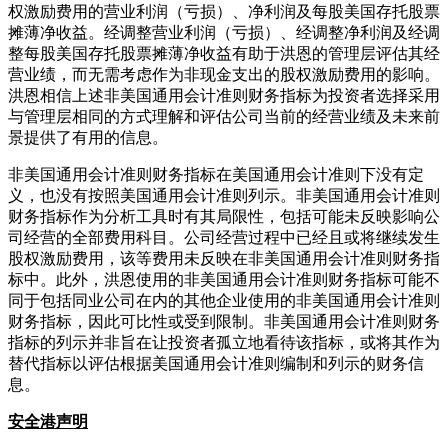
权激励费用的营业利润（亏损）、净利润及每股美国存托股票
摊薄净收益。经调整营业利润（亏损）、经调整净利润及经调
整每股美国存托股票摊薄净收益有助于洪恩的管理层评估其经
营业绩，而无需考虑作为非现金支出的股权激励费用的影响。
洪恩相信上述非美国通用会计准则财务指标为投资者选择采用
与管理层相同的方式理解和评估公司当前的经营业绩及未来前
景提供了有用的信息。
非美国通用会计准则财务指标在美国通用会计准则下没有定
义，也没有按照美国通用会计准则列示。非美国通用会计准则
财务指标作为分析工具时有其局限性，包括可能未反映影响公
司经营的全部费用科目。公司经营过程中已经且或将继续发生
股权激励费用，该等费用未反映在非美国通用会计准则财务指
标中。此外，洪恩使用的非美国通用会计准则财务指标可能不
同于包括同业公司在内的其他企业使用的非美国通用会计准则
财务指标，因此可比性或受到限制。非美国通用会计准则财务
指标的列示并非旨在让投资者孤立地看待该指标，或将其作为
替代指标以评估根据美国通用会计准则编制和列示的财务信
息。
安全港声明