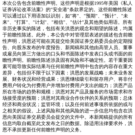
本次公告包含前瞻性声明。这些声明是根据1995年美国《私人
证券诉讼改革法案》的"安全港"条款界定的。这些前瞻性陈述
可以通过以下用语加以识别，如"将"、"预期"、"预计"、"未
来"、"打算"、"计划"、"相信"、"估计"及其他类似用语。所有
非历史事实的陈述，包括有关洪恩的观念和期望的陈述，均属
于前瞻性陈述。此外，本公告中对管理层表述的描述包含前瞻
性声明，洪恩还可能在其提交给美国证券交易委员会的定期报
告、向股东发布的年度报告、新闻稿和其他由高管人员、董事
或雇员向第三方做出的口头和书面陈述中发表口头或书面的前
瞻性声明。前瞻性陈述涉及固有风险和不确定性。若干重要因
素可能导致实际结果与任何前瞻性声明中包含的内容存在重大
差异，包括但不限于以下因素：洪恩的发展战略；未来业务发
展、财务状况和经营成果；洪恩继续吸引和留存用户、将非付
费用户转化为付费用户并增加付费用户支出的能力；洪恩产品
所在市场的趋势和规模；洪恩对其产品及服务的市场需求和市
场接受度的预期；洪恩对其商业合作伙伴的关系的预期；总体
经济和商业状况；监管环境；以及任何前述事项所依据的或与
之相关的假设。上述风险和其他风险的进一步信息均包含在洪
恩向美国证券交易委员会提交的文件中。本新闻稿提供的所有
信息均取自截至此文发布之日的数据。除适用法律要求外，洪
恩不承担更新任何前瞻性声明的义务。