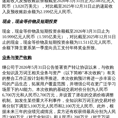
递延收入及预收账款余额截至2026年3月31日止为2.081亿元人
民币（3,020万美元），对比截至2025年12月31日止的递延收
入及预收账款余额为2.199亿元人民币。
现金，现金等价物及短期投资
现金，现金等价物及短期投资余额截至2026年3月31日止为
10.999亿元人民币（1.595亿美元），对比截至2025年12月31日
止的现金，现金等价物及短期投资余额为11.511亿元人民币。
余额下降主要系第一季度向员工支付年终奖金所致。
业务与资产收购
继公司于2026年5月31日公告签署资产转让协议以来，与收购
全知识及万词王相关业务与资产（以下简称"本次收购"）有关
的整合工作正按计划有序推进。本次收购预计将进一步丰富公
司的产品生态，拓展用户覆盖范围，并增强公司在更广泛学习
场景下的AI能力。本次收购的基础交易对价分别为人民币
6,700万元和人民币2,700万元，并设置了潜在的交易价格调整
机制。如发生某些重大不利事件，全知识和万词王的交易对价
将分别下调至5,100万元人民币和2,100万元人民币。此外，根
据未来三年的业绩完成情况，卖方还有权获得最高分别为人民
币2,900万元（对于全知识）和人民币1,200万元（对于万词