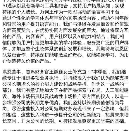
AI通识以及创新学习工具相结合，支持用户拓展认知，实现
持续的个人成长。万词王作为一款AI驱动的语言学习平台，
通过个性化的学习体系与丰富的真实场景内容，帮助不同年龄
和背景的用户提升语言能力。我们与洪恩在发展愿景和价值观
方面高度契合，在优势协同方面发展空间巨大。通过将双方互
补的产品、内容资产、用户社区以及AI能力相结合，我们相
信能够为用户打造更加丰富的学习体验，服务更广泛的用户群
体，并加速整个生态体系的创新发展和增长。我期待与洪恩团
队紧密合作，持续深耕能够激发好奇心、赋能终身学习、为用
户创造持久价值的产品。"
洪恩董事、首席财务官王巍巍女士补充道："本季度，我们继
续专注于推进各项业务执行，并持续投入于我们认为能够支撑
公司长期增长的核心能力建设和战略举措。作为这一战略的一
部分，我们有意识地加大了在新产品探索与布局、人工智能建
设、海外市场拓展以及战略性市场推广等方面的投入，以进一
步增强公司的长期竞争优势。我们坚持以长期价值创造为导
向。尽管这些投入对公司短期财务表现带来了一定影响，但我
们相信，这些投入将进一步提升公司的创新能力，拓展未来增
长空间，并为公司的长期、可持续发展奠定更加坚实的基础。