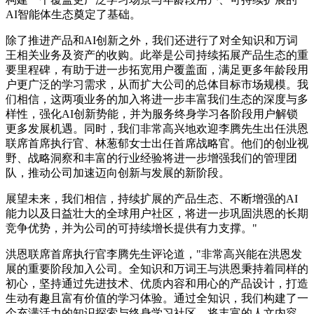
AI智能体生态奠定了基础。
除了推进产品和AI创新之外，我们还进行了对全知识和万词
王相关业务及资产的收购。此举是公司持续拓展产品生态的重
要里程碑，有助于进一步拓宽用户覆盖面，满足更多年龄段用
户更广泛的学习需求，从而扩大公司的总体目标市场规模。我
们相信，这两项业务的加入将进一步丰富我们生态的深度与多
样性，强化AI创新势能，并为服务终身学习各阶段用户解锁
更多发展机遇。同时，我们非常高兴地欢迎李腾先生出任洪恩
联席首席执行官、林葱郁女士出任首席战略官。他们的创业视
野、战略洞察和丰富的行业经验将进一步增强我们的管理团
队，推动公司加速迈向创新与发展的新阶段。
展望未来，我们相信，持续扩展的产品生态、不断增强的AI
能力以及日益壮大的全球用户社区，将进一步巩固洪恩的长期
竞争优势，并为公司的可持续增长提供有力支撑。"
洪恩联席首席执行官李腾先生评论道，"非常高兴能在洪恩发
展的重要阶段加入公司。全知识和万词王与洪恩秉持着同样的
初心，坚持通过先进技术、优质内容和用心的产品设计，打造
生动有趣且富有价值的学习体验。通过全知识，我们构建了一
个充满活力的知识探索与终身学习社区，将丰富的人文内容、