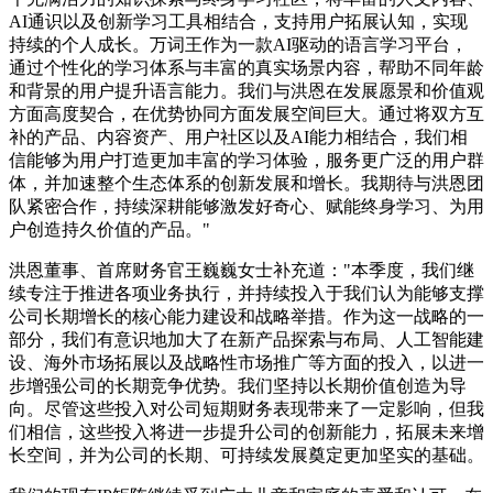
AI通识以及创新学习工具相结合，支持用户拓展认知，实现
持续的个人成长。万词王作为一款AI驱动的语言学习平台，
通过个性化的学习体系与丰富的真实场景内容，帮助不同年龄
和背景的用户提升语言能力。我们与洪恩在发展愿景和价值观
方面高度契合，在优势协同方面发展空间巨大。通过将双方互
补的产品、内容资产、用户社区以及AI能力相结合，我们相
信能够为用户打造更加丰富的学习体验，服务更广泛的用户群
体，并加速整个生态体系的创新发展和增长。我期待与洪恩团
队紧密合作，持续深耕能够激发好奇心、赋能终身学习、为用
户创造持久价值的产品。"
洪恩董事、首席财务官王巍巍女士补充道："本季度，我们继
续专注于推进各项业务执行，并持续投入于我们认为能够支撑
公司长期增长的核心能力建设和战略举措。作为这一战略的一
部分，我们有意识地加大了在新产品探索与布局、人工智能建
设、海外市场拓展以及战略性市场推广等方面的投入，以进一
步增强公司的长期竞争优势。我们坚持以长期价值创造为导
向。尽管这些投入对公司短期财务表现带来了一定影响，但我
们相信，这些投入将进一步提升公司的创新能力，拓展未来增
长空间，并为公司的长期、可持续发展奠定更加坚实的基础。