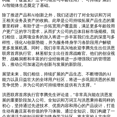
AI智能体生态奠定了基础。
除了推进产品和AI创新之外，我们还进行了对全知识和万词
王相关业务及资产的收购。此举是公司持续拓展产品生态的重
要里程碑，有助于进一步拓宽用户覆盖面，满足更多年龄段用
户更广泛的学习需求，从而扩大公司的总体目标市场规模。我
们相信，这两项业务的加入将进一步丰富我们生态的深度与多
样性，强化AI创新势能，并为服务终身学习各阶段用户解锁
更多发展机遇。同时，我们非常高兴地欢迎李腾先生出任洪恩
联席首席执行官、林葱郁女士出任首席战略官。他们的创业视
野、战略洞察和丰富的行业经验将进一步增强我们的管理团
队，推动公司加速迈向创新与发展的新阶段。
展望未来，我们相信，持续扩展的产品生态、不断增强的AI
能力以及日益壮大的全球用户社区，将进一步巩固洪恩的长期
竞争优势，并为公司的可持续增长提供有力支撑。"
洪恩联席首席执行官李腾先生评论道，"非常高兴能在洪恩发
展的重要阶段加入公司。全知识和万词王与洪恩秉持着同样的
初心，坚持通过先进技术、优质内容和用心的产品设计，打造
生动有趣且富有价值的学习体验。通过全知识，我们构建了一
个充满活力的知识探索与终身学习社区，将丰富的人文内容、