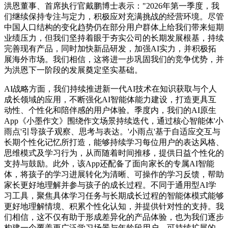
洪恩董事、首席执行官戴鹏博士表示："2026年第一季度，我
们继续保持专注与定力，积极应对充满挑战的经营环境。尽管
中国人口结构的变化趋势仍在部分用户群体上给我们带来短期
业绩压力，但我们坚持着眼于夯实公司的长期发展根基，持续
完善现有产品，同时加快新品研发，加强AI实力，并积极拓
展海外市场。我们相信，这将进一步巩固我们的竞争优势，并
为洪恩下一阶段的发展奠定坚实基础。
AI战略方面，我们持续推进新一代AI技术在知识获取与个人
成长领域的应用，不断强化AI智能体能力建设，打造更具互
动性、个性化和陪伴感的用户体验。季度内，我们的AI原生
App《小墨作文》围绕作文场景持续迭代，通过核心智能体'小
雨点'引导孩子观察、思考与表达。'小雨点'基于自适应交互与
长期个性化记忆所打造，能够持续学习每位用户的表达风格、
思维模式及学习行为，从而随着时间推移，提供日益个性化的
支持与鼓励。此外，该App还配备了面向家长的专属AI智能
体，将孩子的学习进展转化为清晰、可操作的学习反馈，帮助
家长更好地理解并参与孩子的成长过程。不同于通用型AI学
习工具，聚焦具体学习任务与长期成长过程的智能体模式能够
更好地理解情境、积累个性化认知，并提供针对性的支持。我
们相信，这不仅有助于形成差异化的产品体验，也为我们逐步
构建一个覆盖更广泛学习场景与年龄段用户、可持续扩展的