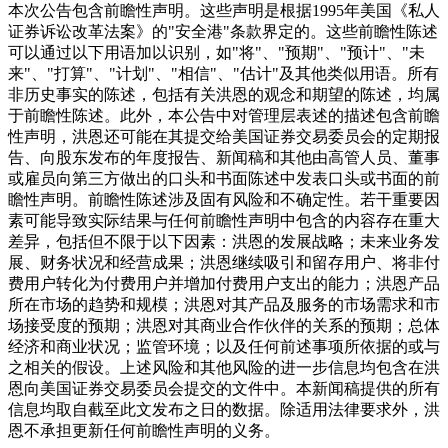
本次公告包含前瞻性声明。这些声明是根据1995年美国《私人
证券诉讼改革法案》的"安全港"条款界定的。这些前瞻性陈述
可以通过以下用语加以识别，如"将"、"预期"、"预计"、"未
来"、"打算"、"计划"、"相信"、"估计"及其他类似用语。所有
非历史事实的陈述，包括有关洪恩的观念和期望的陈述，均属
于前瞻性陈述。此外，本公告中对管理层表述的描述包含前瞻
性声明，洪恩还可能在其提交给美国证券交易委员会的定期报
告、向股东发布的年度报告、新闻稿和其他由高管人员、董事
或雇员向第三方做出的口头和书面陈述中发表口头或书面的前
瞻性声明。前瞻性陈述涉及固有风险和不确定性。若干重要因
素可能导致实际结果与任何前瞻性声明中包含的内容存在重大
差异，包括但不限于以下因素：洪恩的发展战略；未来业务发
展、财务状况和经营成果；洪恩继续吸引和留存用户、将非付
费用户转化为付费用户并增加付费用户支出的能力；洪恩产品
所在市场的趋势和规模；洪恩对其产品及服务的市场需求和市
场接受度的预期；洪恩对其商业合作伙伴的关系的预期；总体
经济和商业状况；监管环境；以及任何前述事项所依据的或与
之相关的假设。上述风险和其他风险的进一步信息均包含在洪
恩向美国证券交易委员会提交的文件中。本新闻稿提供的所有
信息均取自截至此文发布之日的数据。除适用法律要求外，洪
恩不承担更新任何前瞻性声明的义务。