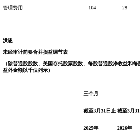
管理费用
104
28
洪恩
未经审计简要合并损益调节表
（除普通股股数、美国存托股票股数、每股普通股净收益和每
益外金额以千位列示）
三个月
截至
3
月
31
日止
截至
3
月
31
2025
年
2026
年