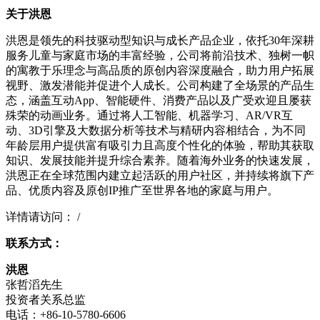
关于洪恩
洪恩是领先的科技驱动型知识与成长产品企业，依托30年深耕
服务儿童与家庭市场的丰富经验，公司将前沿技术、独树一帜
的寓教于乐理念与高品质的原创内容深度融合，助力用户拓展
视野、激发潜能并促进个人成长。公司构建了全场景的产品生
态，涵盖互动App、智能硬件、消费产品以及广受欢迎且屡获
殊荣的动画业务。通过将人工智能、机器学习、AR/VR互
动、3D引擎及大数据分析等技术与精研内容相结合，为不同
年龄层用户提供富有吸引力且高度个性化的体验，帮助其获取
知识、发展技能并提升综合素养。随着海外业务的快速发展，
洪恩正在全球范围内建立起活跃的用户社区，并持续将旗下产
品、优质内容及原创IP推广至世界各地的家庭与用户。
详情请访问： /
联系方式：
洪恩
张哲滔先生
投资者关系总监
电话：+86-10-5780-6606