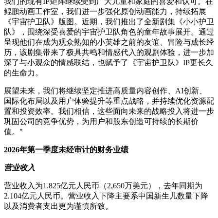
我们的现有IP矩阵继续受到广大儿童和家庭的喜爱和认可。在
鲲鹏动画工作室，我们进一步强化原创动画能力，持续拓展
《宇宙护卫队》版图。近期，我们推出了全新剧集《小小护卫
队》，围绕深受喜爱的宇宙护卫队角色的童年故事展开。通过
呈现他们在成为观众熟知的小英雄之前的友谊、冒险与成长经
历，该剧集带来了极具共鸣和情感代入的观剧体验，进一步加
深了与小观众的情感联结，也赋予了《宇宙护卫队》IP更长久
的生命力。
展望未来，我们将继续坚定推进高质量内容创作、AI创新、
国际化布局以及用户体验提升等重点战略，并持续优化资源配
置和投资效率。我们相信，这些面向未来的战略投入将进一步
巩固公司的竞争优势，为用户和股东创造可持续的长期价
值。"
2026
年第一季度未经审计的财务业绩
营业收入
营业收入为1.825亿元人民币（2,650万美元），去年同期为
2.104亿元人民币。营业收入下降主要系中国新生儿数量下降
以及消费者支出更为谨慎所致。