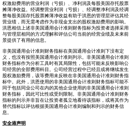
权激励费用的营业利润（亏损）、净利润及每股美国存托股票
摊薄净收益。经调整营业利润（亏损）、经调整净利润及经调
整每股美国存托股票摊薄净收益有助于洪恩的管理层评估其经
营业绩，而无需考虑作为非现金支出的股权激励费用的影响。
洪恩相信上述非美国通用会计准则财务指标为投资者选择采用
与管理层相同的方式理解和评估公司当前的经营业绩及未来前
景提供了有用的信息。
非美国通用会计准则财务指标在美国通用会计准则下没有定
义，也没有按照美国通用会计准则列示。非美国通用会计准则
财务指标作为分析工具时有其局限性，包括可能未反映影响公
司经营的全部费用科目。公司经营过程中已经且或将继续发生
股权激励费用，该等费用未反映在非美国通用会计准则财务指
标中。此外，洪恩使用的非美国通用会计准则财务指标可能不
同于包括同业公司在内的其他企业使用的非美国通用会计准则
财务指标，因此可比性或受到限制。非美国通用会计准则财务
指标的列示并非旨在让投资者孤立地看待该指标，或将其作为
替代指标以评估根据美国通用会计准则编制和列示的财务信
息。
安全港声明