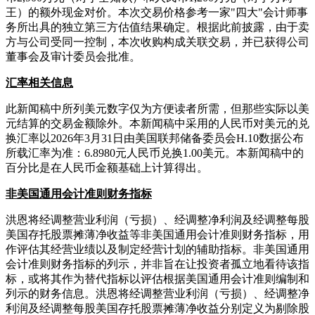
王）的额外现金对价。本次交易价格参考一家"四大"会计师事
务所出具的独立第三方估值结果确定。根据此前披露，由于卖
方与公司受同一控制，本次收购构成关联交易，并已获得公司
董事会及审计委员会批准。
汇率相关信息
此新闻稿中所列美元数字仅为方便读者所需，但那些实际以美
元结算的交易金额除外。本新闻稿中采用的人民币对美元的兑
换汇率以2026年3月31日由美国联邦储备委员会H.10数据公布
所载汇率为准：6.8980元人民币兑换1.00美元。本新闻稿中的
百分比是在人民币金额基础上计算得出。
非美国通用会计准则财务指标
洪恩将经调整营业利润（亏损）、经调整净利润及经调整每股
美国存托股票摊薄净收益等非美国通用会计准则财务指标，用
作评估其经营业绩以及制定经营计划的辅助指标。非美国通用
会计准则财务指标的列示，并非旨在让投资者孤立地看待该指
标，或将其作为替代指标以评估根据美国通用会计准则编制和
列示的财务信息。洪恩将经调整营业利润（亏损）、经调整净
利润及经调整每股美国存托股票摊薄净收益分别定义为剔除股