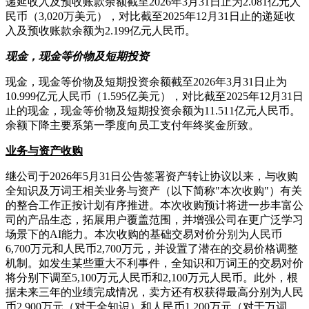
递延收入及预收账款余额截至2026年3月31日止为2.081亿元人
民币（3,020万美元），对比截至2025年12月31日止的递延收
入及预收账款余额为2.199亿元人民币。
现金，现金等价物及短期投资
现金，现金等价物及短期投资余额截至2026年3月31日止为
10.999亿元人民币（1.595亿美元），对比截至2025年12月31日
止的现金，现金等价物及短期投资余额为11.511亿元人民币。
余额下降主要系第一季度向员工支付年终奖金所致。
业务与资产收购
继公司于2026年5月31日公告签署资产转让协议以来，与收购
全知识及万词王相关业务与资产（以下简称"本次收购"）有关
的整合工作正按计划有序推进。本次收购预计将进一步丰富公
司的产品生态，拓展用户覆盖范围，并增强公司在更广泛学习
场景下的AI能力。本次收购的基础交易对价分别为人民币
6,700万元和人民币2,700万元，并设置了潜在的交易价格调整
机制。如发生某些重大不利事件，全知识和万词王的交易对价
将分别下调至5,100万元人民币和2,100万元人民币。此外，根
据未来三年的业绩完成情况，卖方还有权获得最高分别为人民
币2,900万元（对于全知识）和人民币1,200万元（对于万词