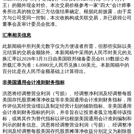
王）的额外现金对价。本次交易价格参考一家"四大"会计师事
务所出具的独立第三方估值结果确定。根据此前披露，由于卖
方与公司受同一控制，本次收购构成关联交易，并已获得公司
董事会及审计委员会批准。
汇率相关信息
此新闻稿中所列美元数字仅为方便读者所需，但那些实际以美
元结算的交易金额除外。本新闻稿中采用的人民币对美元的兑
换汇率以2026年3月31日由美国联邦储备委员会H.10数据公布
所载汇率为准：6.8980元人民币兑换1.00美元。本新闻稿中的
百分比是在人民币金额基础上计算得出。
非美国通用会计准则财务指标
洪恩将经调整营业利润（亏损）、经调整净利润及经调整每股
美国存托股票摊薄净收益等非美国通用会计准则财务指标，用
作评估其经营业绩以及制定经营计划的辅助指标。非美国通用
会计准则财务指标的列示，并非旨在让投资者孤立地看待该指
标，或将其作为替代指标以评估根据美国通用会计准则编制和
列示的财务信息。洪恩将经调整营业利润（亏损）、经调整净
利润及经调整每股美国存托股票摊薄净收益分别定义为剔除股