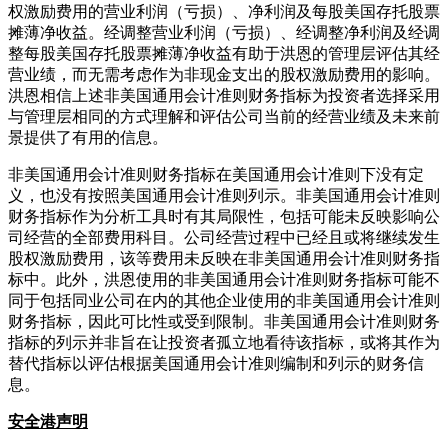
权激励费用的营业利润（亏损）、净利润及每股美国存托股票
摊薄净收益。经调整营业利润（亏损）、经调整净利润及经调
整每股美国存托股票摊薄净收益有助于洪恩的管理层评估其经
营业绩，而无需考虑作为非现金支出的股权激励费用的影响。
洪恩相信上述非美国通用会计准则财务指标为投资者选择采用
与管理层相同的方式理解和评估公司当前的经营业绩及未来前
景提供了有用的信息。
非美国通用会计准则财务指标在美国通用会计准则下没有定
义，也没有按照美国通用会计准则列示。非美国通用会计准则
财务指标作为分析工具时有其局限性，包括可能未反映影响公
司经营的全部费用科目。公司经营过程中已经且或将继续发生
股权激励费用，该等费用未反映在非美国通用会计准则财务指
标中。此外，洪恩使用的非美国通用会计准则财务指标可能不
同于包括同业公司在内的其他企业使用的非美国通用会计准则
财务指标，因此可比性或受到限制。非美国通用会计准则财务
指标的列示并非旨在让投资者孤立地看待该指标，或将其作为
替代指标以评估根据美国通用会计准则编制和列示的财务信
息。
安全港声明