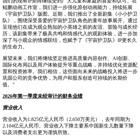
我们的现有IP矩阵继续受到广大儿童和家庭的喜爱和认可。在
鲲鹏动画工作室，我们进一步强化原创动画能力，持续拓展
《宇宙护卫队》版图。近期，我们推出了全新剧集《小小护卫
队》，围绕深受喜爱的宇宙护卫队角色的童年故事展开。通过
呈现他们在成为观众熟知的小英雄之前的友谊、冒险与成长经
历，该剧集带来了极具共鸣和情感代入的观剧体验，进一步加
深了与小观众的情感联结，也赋予了《宇宙护卫队》IP更长久
的生命力。
展望未来，我们将继续坚定推进高质量内容创作、AI创新、
国际化布局以及用户体验提升等重点战略，并持续优化资源配
置和投资效率。我们相信，这些面向未来的战略投入将进一步
巩固公司的竞争优势，为用户和股东创造可持续的长期价
值。"
2026
年第一季度未经审计的财务业绩
营业收入
营业收入为1.825亿元人民币（2,650万美元），去年同期为
2.104亿元人民币。营业收入下降主要系中国新生儿数量下降
以及消费者支出更为谨慎所致。