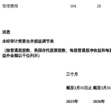
管理费用
104
28
洪恩
未经审计简要合并损益调节表
（除普通股股数、美国存托股票股数、每股普通股净收益和每
益外金额以千位列示）
三个月
截至
3
月
31
日止
截至
3
月
31
2025
年
2026
年