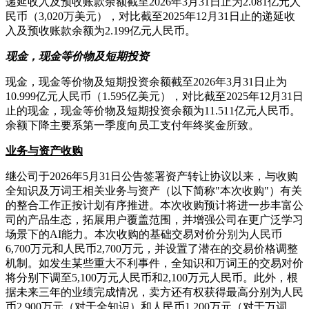
递延收入及预收账款余额截至2026年3月31日止为2.081亿元人
民币（3,020万美元），对比截至2025年12月31日止的递延收
入及预收账款余额为2.199亿元人民币。
现金，现金等价物及短期投资
现金，现金等价物及短期投资余额截至2026年3月31日止为
10.999亿元人民币（1.595亿美元），对比截至2025年12月31日
止的现金，现金等价物及短期投资余额为11.511亿元人民币。
余额下降主要系第一季度向员工支付年终奖金所致。
业务与资产收购
继公司于2026年5月31日公告签署资产转让协议以来，与收购
全知识及万词王相关业务与资产（以下简称"本次收购"）有关
的整合工作正按计划有序推进。本次收购预计将进一步丰富公
司的产品生态，拓展用户覆盖范围，并增强公司在更广泛学习
场景下的AI能力。本次收购的基础交易对价分别为人民币
6,700万元和人民币2,700万元，并设置了潜在的交易价格调整
机制。如发生某些重大不利事件，全知识和万词王的交易对价
将分别下调至5,100万元人民币和2,100万元人民币。此外，根
据未来三年的业绩完成情况，卖方还有权获得最高分别为人民
币2,900万元（对于全知识）和人民币1,200万元（对于万词