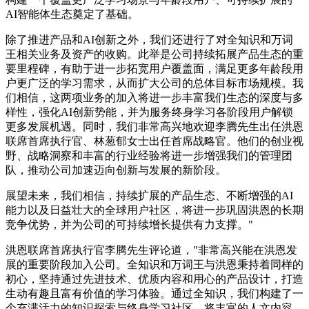
AI智能体生态奠定了基础。
除了推进产品和AI创新之外，我们还进行了对全知识和万词
王相关业务及资产的收购。此举是公司持续拓展产品生态的重
要里程碑，有助于进一步拓宽用户覆盖面，满足更多年龄段用
户更广泛的学习需求，从而扩大公司的总体目标市场规模。我
们相信，这两项业务的加入将进一步丰富我们生态的深度与多
样性，强化AI创新势能，并为服务终身学习各阶段用户解锁
更多发展机遇。同时，我们非常高兴地欢迎李腾先生出任洪恩
联席首席执行官、林葱郁女士出任首席战略官。他们的创业视
野、战略洞察和丰富的行业经验将进一步增强我们的管理团
队，推动公司加速迈向创新与发展的新阶段。
展望未来，我们相信，持续扩展的产品生态、不断增强的AI
能力以及日益壮大的全球用户社区，将进一步巩固洪恩的长期
竞争优势，并为公司的可持续增长提供有力支撑。"
洪恩联席首席执行官李腾先生评论道，"非常高兴能在洪恩发
展的重要阶段加入公司。全知识和万词王与洪恩秉持着同样的
初心，坚持通过先进技术、优质内容和用心的产品设计，打造
生动有趣且富有价值的学习体验。通过全知识，我们构建了一
个充满活力的知识探索与终身学习社区，将丰富的人文内容、