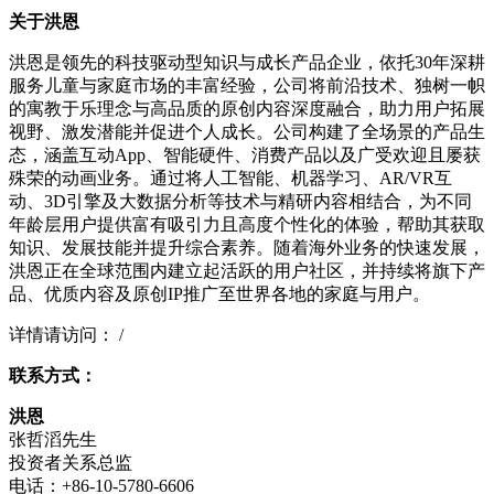
关于洪恩
洪恩是领先的科技驱动型知识与成长产品企业，依托30年深耕
服务儿童与家庭市场的丰富经验，公司将前沿技术、独树一帜
的寓教于乐理念与高品质的原创内容深度融合，助力用户拓展
视野、激发潜能并促进个人成长。公司构建了全场景的产品生
态，涵盖互动App、智能硬件、消费产品以及广受欢迎且屡获
殊荣的动画业务。通过将人工智能、机器学习、AR/VR互
动、3D引擎及大数据分析等技术与精研内容相结合，为不同
年龄层用户提供富有吸引力且高度个性化的体验，帮助其获取
知识、发展技能并提升综合素养。随着海外业务的快速发展，
洪恩正在全球范围内建立起活跃的用户社区，并持续将旗下产
品、优质内容及原创IP推广至世界各地的家庭与用户。
详情请访问： /
联系方式：
洪恩
张哲滔先生
投资者关系总监
电话：+86-10-5780-6606