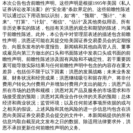
本次公告包含前瞻性声明。这些声明是根据1995年美国《私人
证券诉讼改革法案》的"安全港"条款界定的。这些前瞻性陈述
可以通过以下用语加以识别，如"将"、"预期"、"预计"、"未
来"、"打算"、"计划"、"相信"、"估计"及其他类似用语。所有
非历史事实的陈述，包括有关洪恩的观念和期望的陈述，均属
于前瞻性陈述。此外，本公告中对管理层表述的描述包含前瞻
性声明，洪恩还可能在其提交给美国证券交易委员会的定期报
告、向股东发布的年度报告、新闻稿和其他由高管人员、董事
或雇员向第三方做出的口头和书面陈述中发表口头或书面的前
瞻性声明。前瞻性陈述涉及固有风险和不确定性。若干重要因
素可能导致实际结果与任何前瞻性声明中包含的内容存在重大
差异，包括但不限于以下因素：洪恩的发展战略；未来业务发
展、财务状况和经营成果；洪恩继续吸引和留存用户、将非付
费用户转化为付费用户并增加付费用户支出的能力；洪恩产品
所在市场的趋势和规模；洪恩对其产品及服务的市场需求和市
场接受度的预期；洪恩对其商业合作伙伴的关系的预期；总体
经济和商业状况；监管环境；以及任何前述事项所依据的或与
之相关的假设。上述风险和其他风险的进一步信息均包含在洪
恩向美国证券交易委员会提交的文件中。本新闻稿提供的所有
信息均取自截至此文发布之日的数据。除适用法律要求外，洪
恩不承担更新任何前瞻性声明的义务。