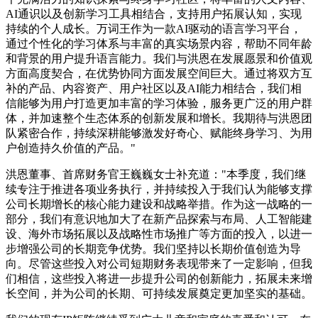
AI通识以及创新学习工具相结合，支持用户拓展认知，实现
持续的个人成长。万词王作为一款AI驱动的语言学习平台，
通过个性化的学习体系与丰富的真实场景内容，帮助不同年龄
和背景的用户提升语言能力。我们与洪恩在发展愿景和价值观
方面高度契合，在优势协同方面发展空间巨大。通过将双方互
补的产品、内容资产、用户社区以及AI能力相结合，我们相
信能够为用户打造更加丰富的学习体验，服务更广泛的用户群
体，并加速整个生态体系的创新发展和增长。我期待与洪恩团
队紧密合作，持续深耕能够激发好奇心、赋能终身学习、为用
户创造持久价值的产品。"
洪恩董事、首席财务官王巍巍女士补充道："本季度，我们继
续专注于推进各项业务执行，并持续投入于我们认为能够支撑
公司长期增长的核心能力建设和战略举措。作为这一战略的一
部分，我们有意识地加大了在新产品探索与布局、人工智能建
设、海外市场拓展以及战略性市场推广等方面的投入，以进一
步增强公司的长期竞争优势。我们坚持以长期价值创造为导
向。尽管这些投入对公司短期财务表现带来了一定影响，但我
们相信，这些投入将进一步提升公司的创新能力，拓展未来增
长空间，并为公司的长期、可持续发展奠定更加坚实的基础。