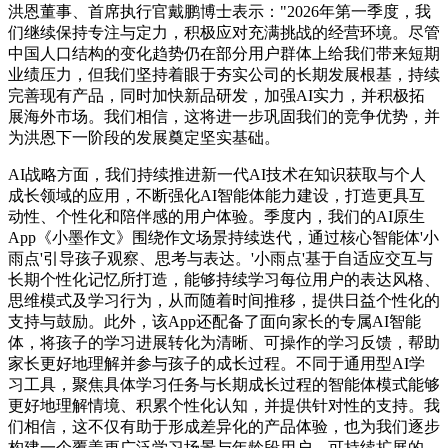
洪恩董事、首席执行官戴鹏博士表示："2026年第一季度，我
们继续保持专注与定力，积极应对充满挑战的经营环境。尽管
中国人口结构的变化趋势仍在部分用户群体上给我们带来短期
业绩压力，但我们坚持着眼于夯实公司的长期发展根基，持续
完善现有产品，同时加快新品研发，加强AI实力，并积极拓
展海外市场。我们相信，这将进一步巩固我们的竞争优势，并
为洪恩下一阶段的发展奠定坚实基础。
AI战略方面，我们持续推进新一代AI技术在知识获取与个人
成长领域的应用，不断强化AI智能体能力建设，打造更具互
动性、个性化和陪伴感的用户体验。季度内，我们的AI原生
App《小墨作文》围绕作文场景持续迭代，通过核心智能体'小
雨点'引导孩子观察、思考与表达。'小雨点'基于自适应交互与
长期个性化记忆所打造，能够持续学习每位用户的表达风格、
思维模式及学习行为，从而随着时间推移，提供日益个性化的
支持与鼓励。此外，该App还配备了面向家长的专属AI智能
体，将孩子的学习进展转化为清晰、可操作的学习反馈，帮助
家长更好地理解并参与孩子的成长过程。不同于通用型AI学
习工具，聚焦具体学习任务与长期成长过程的智能体模式能够
更好地理解情境、积累个性化认知，并提供针对性的支持。我
们相信，这不仅有助于形成差异化的产品体验，也为我们逐步
构建一个覆盖更广泛学习场景与年龄段用户、可持续扩展的