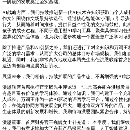
一阶段的发展奠定坚实基础。
AI战略方面，我们持续推进新一代AI技术在知识获取与个人成
作文》围绕作文场景持续迭代，通过核心智能体'小雨点'引导
行为，从而随着时间推移，提供日益个性化的支持与鼓励。此外
孩子的成长过程。不同于通用型AI学习工具，聚焦具体学习
差异化的产品体验，也为我们逐步构建一个覆盖更广泛学习场
除了推进产品和AI创新之外，我们还进行了对全知识和万词
广泛的学习需求，从而扩大公司的总体目标市场规模。我们相
机遇。同时，我们非常高兴地欢迎李腾先生出任洪恩联席首席
速迈向创新与发展的新阶段。
展望未来，我们相信，持续扩展的产品生态、不断增强的AI能
洪恩联席首席执行官李腾先生评论道，"非常高兴能在洪恩发
有趣且富有价值的学习体验。通过全知识，我们构建了一个充
人成长。万词王作为一款AI驱动的语言学习平台，通过个性
合，在优势协同方面发展空间巨大。通过将双方互补的产品、
生态体系的创新发展和增长。我期待与洪恩团队紧密合作，持
洪恩董事、首席财务官王巍巍女士补充道："本季度，我们继
分，我们有意识地加大了在新产品探索与布局、人工智能建设