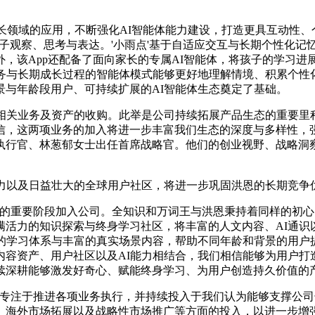
长领域的应用，不断强化AI智能体能力建设，打造更具互动性、
孩子观察、思考与表达。'小雨点'基于自适应交互与长期个性化
，该App还配备了面向家长的专属AI智能体，将孩子的学习
任务与长期成长过程的智能体模式能够更好地理解情境、积累个性
景与年龄段用户、可持续扩展的AI智能体生态奠定了基础。
王相关业务及资产的收购。此举是公司持续拓展产品生态的重要里
信，这两项业务的加入将进一步丰富我们生态的深度与多样性，强
执行官、林葱郁女士出任首席战略官。他们的创业视野、战略洞
力以及日益壮大的全球用户社区，将进一步巩固洪恩的长期竞争
展的重要阶段加入公司。全知识和万词王与洪恩秉持着同样的初
满活力的知识探索与终身学习社区，将丰富的人文内容、AI通识
化的学习体系与丰富的真实场景内容，帮助不同年龄和背景的用户
内容资产、用户社区以及AI能力相结合，我们相信能够为用户打
续深耕能够激发好奇心、赋能终身学习、为用户创造持久价值的产
续专注于推进各项业务执行，并持续投入于我们认为能够支撑公
、海外市场拓展以及战略性市场推广等方面的投入，以进一步增