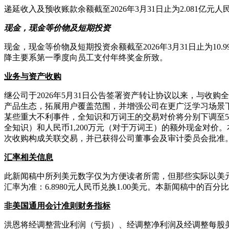
递延收入及预收账款余额截至2026年3月31日止为2.081亿元人
现金，现金等价物及短期投资
现金，现金等价物及短期投资余额截至2026年3月31日止为10.9
降主要系第一季度向员工支付年终奖金所致。
业务与资产收购
继公司于2026年5月31日公告签署资产转让协议以来，与收
产品生态，拓展用户覆盖范围，并增强公司在更广泛学习场景下的
某些重大不利事件，全知识和万词王的交易对价将分别下调至5,1
全知识）和人民币1,200万元（对于万词王）的额外现金对
次收购构成关联交易，并已获得公司董事会及审计委员会批准
汇率相关信息
此新闻稿中所列美元数字仅为方便读者所需，但那些实际以美元结
汇率为准：6.8980元人民币兑换1.00美元。本新闻稿中的百
非美国通用会计准则财务指标
洪恩将经调整营业利润（亏损）、经调整净利润及经调整每股