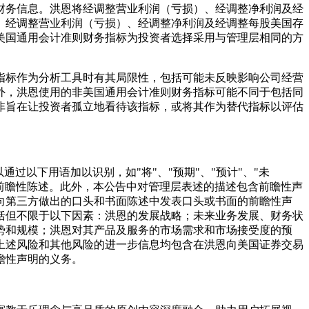
财务信息。洪恩将经调整营业利润（亏损）、经调整净利润及经
。经调整营业利润（亏损）、经调整净利润及经调整每股美国存
美国通用会计准则财务指标为投资者选择采用与管理层相同的方
指标作为分析工具时有其局限性，包括可能未反映影响公司经营
外，洪恩使用的非美国通用会计准则财务指标可能不同于包括同
非旨在让投资者孤立地看待该指标，或将其作为替代指标以评估
过以下用语加以识别，如"将"、"预期"、"预计"、"未
属于前瞻性陈述。此外，本公告中对管理层表述的描述包含前瞻性声
向第三方做出的口头和书面陈述中发表口头或书面的前瞻性声
括但不限于以下因素：洪恩的发展战略；未来业务发展、财务状
势和规模；洪恩对其产品及服务的市场需求和市场接受度的预
上述风险和其他风险的进一步信息均包含在洪恩向美国证券交易
瞻性声明的义务。