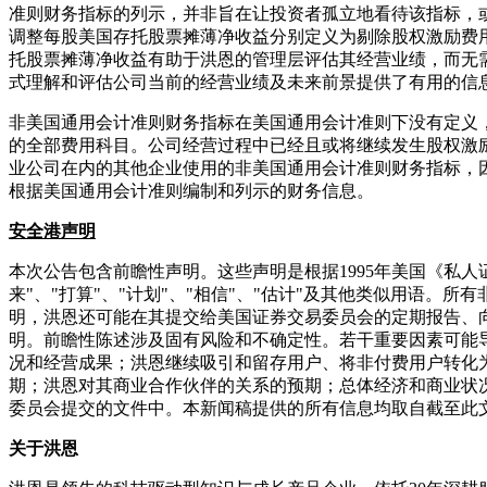
准则财务指标的列示，并非旨在让投资者孤立地看待该指标，
调整每股美国存托股票摊薄净收益分别定义为剔除股权激励费
托股票摊薄净收益有助于洪恩的管理层评估其经营业绩，而无
式理解和评估公司当前的经营业绩及未来前景提供了有用的信
非美国通用会计准则财务指标在美国通用会计准则下没有定义
的全部费用科目。公司经营过程中已经且或将继续发生股权激
业公司在内的其他企业使用的非美国通用会计准则财务指标，
根据美国通用会计准则编制和列示的财务信息。
安全港声明
本次公告包含前瞻性声明。这些声明是根据1995年美国《私人
来"、"打算"、"计划"、"相信"、"估计"及其他类似用语
明，洪恩还可能在其提交给美国证券交易委员会的定期报告、
明。前瞻性陈述涉及固有风险和不确定性。若干重要因素可能
况和经营成果；洪恩继续吸引和留存用户、将非付费用户转化
期；洪恩对其商业合作伙伴的关系的预期；总体经济和商业状
委员会提交的文件中。本新闻稿提供的所有信息均取自截至此
关于洪恩