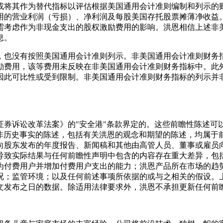
或将其作为替代指标以评估根据美国通用会计准则编制和列示的
用的营业利润（亏损）、净利润及每股美国存托股票摊薄净收益
需考虑作为非现金支出的股权激励费用的影响。洪恩相信上述非
息。
，也没有按照美国通用会计准则列示。非美国通用会计准则财务
励费用，该等费用未反映在非美国通用会计准则财务指标中。此
因此可比性或受到限制。非美国通用会计准则财务指标的列示并
证券诉讼改革法案》的"安全港"条款界定的。这些前瞻性陈述可以通
。所有非历史事实的陈述，包括有关洪恩的观念和期望的陈述，均
向股东发布的年度报告、新闻稿和其他由高管人员、董事或雇员
导致实际结果与任何前瞻性声明中包含的内容存在重大差异，包
为付费用户并增加付费用户支出的能力；洪恩产品所在市场的趋
况；监管环境；以及任何前述事项所依据的或与之相关的假设。
文发布之日的数据。除适用法律要求外，洪恩不承担更新任何前