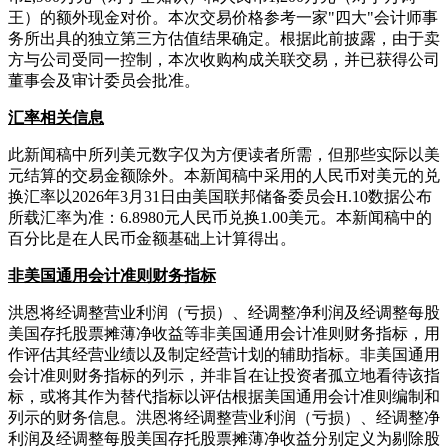
王）的额外现金对价。本次交易价格参考一家"四大"会计师事
务所出具的独立第三方估值结果确定。根据此前披露，由于卖
方与公司受同一控制，本次收购构成关联交易，并已获得公司
董事会及审计委员会批准。
汇率相关信息
此新闻稿中所列美元数字仅为方便读者所需，但那些实际以美
元结算的交易金额除外。本新闻稿中采用的人民币对美元的兑
换汇率以2026年3月31日由美国联邦储备委员会H.10数据公布
所载汇率为准：6.8980元人民币兑换1.00美元。本新闻稿中的
百分比是在人民币金额基础上计算得出。
非美国通用会计准则财务指标
洪恩将经调整营业利润（亏损）、经调整净利润及经调整每股
美国存托股票摊薄净收益等非美国通用会计准则财务指标，用
作评估其经营业绩以及制定经营计划的辅助指标。非美国通用
会计准则财务指标的列示，并非旨在让投资者孤立地看待该指
标，或将其作为替代指标以评估根据美国通用会计准则编制和
列示的财务信息。洪恩将经调整营业利润（亏损）、经调整净
利润及经调整每股美国存托股票摊薄净收益分别定义为剔除股