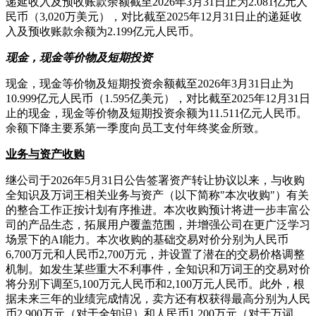
递延收入及预收账款余额截至2026年3月31日止为2.081亿元人
民币（3,020万美元），对比截至2025年12月31日止的递延收
入及预收账款余额为2.199亿元人民币。
现金，现金等价物及短期投资
现金，现金等价物及短期投资余额截至2026年3月31日止为
10.999亿元人民币（1.595亿美元），对比截至2025年12月31日
止的现金，现金等价物及短期投资余额为11.511亿元人民币。
余额下降主要系第一季度向员工支付年终奖金所致。
业务与资产收购
继公司于2026年5月31日公告签署资产转让协议以来，与收购
全知识及万词王相关业务与资产（以下简称"本次收购"）有关
的整合工作正按计划有序推进。本次收购预计将进一步丰富公
司的产品生态，拓展用户覆盖范围，并增强公司在更广泛学习
场景下的AI能力。本次收购的基础交易对价分别为人民币
6,700万元和人民币2,700万元，并设置了潜在的交易价格调整
机制。如发生某些重大不利事件，全知识和万词王的交易对价
将分别下调至5,100万元人民币和2,100万元人民币。此外，根
据未来三年的业绩完成情况，卖方还有权获得最高分别为人民
币2,900万元（对于全知识）和人民币1,200万元（对于万词