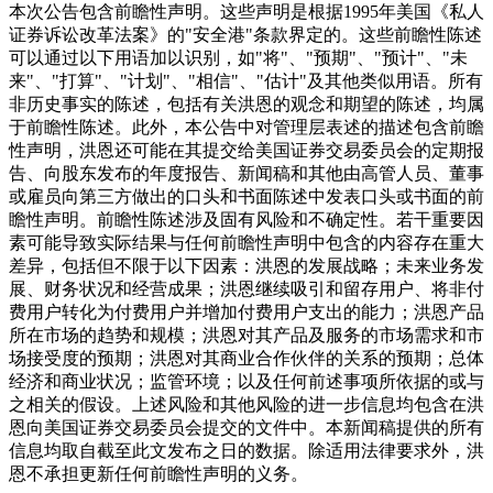
本次公告包含前瞻性声明。这些声明是根据1995年美国《私人
证券诉讼改革法案》的"安全港"条款界定的。这些前瞻性陈述
可以通过以下用语加以识别，如"将"、"预期"、"预计"、"未
来"、"打算"、"计划"、"相信"、"估计"及其他类似用语。所有
非历史事实的陈述，包括有关洪恩的观念和期望的陈述，均属
于前瞻性陈述。此外，本公告中对管理层表述的描述包含前瞻
性声明，洪恩还可能在其提交给美国证券交易委员会的定期报
告、向股东发布的年度报告、新闻稿和其他由高管人员、董事
或雇员向第三方做出的口头和书面陈述中发表口头或书面的前
瞻性声明。前瞻性陈述涉及固有风险和不确定性。若干重要因
素可能导致实际结果与任何前瞻性声明中包含的内容存在重大
差异，包括但不限于以下因素：洪恩的发展战略；未来业务发
展、财务状况和经营成果；洪恩继续吸引和留存用户、将非付
费用户转化为付费用户并增加付费用户支出的能力；洪恩产品
所在市场的趋势和规模；洪恩对其产品及服务的市场需求和市
场接受度的预期；洪恩对其商业合作伙伴的关系的预期；总体
经济和商业状况；监管环境；以及任何前述事项所依据的或与
之相关的假设。上述风险和其他风险的进一步信息均包含在洪
恩向美国证券交易委员会提交的文件中。本新闻稿提供的所有
信息均取自截至此文发布之日的数据。除适用法律要求外，洪
恩不承担更新任何前瞻性声明的义务。