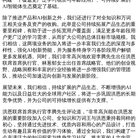
AI智能体生态奠定了基础。
除了推进产品和AI创新之外，我们还进行了对全知识和万词
王相关业务及资产的收购。此举是公司持续拓展产品生态的重
要里程碑，有助于进一步拓宽用户覆盖面，满足更多年龄段用
户更广泛的学习需求，从而扩大公司的总体目标市场规模。我
们相信，这两项业务的加入将进一步丰富我们生态的深度与多
样性，强化AI创新势能，并为服务终身学习各阶段用户解锁
更多发展机遇。同时，我们非常高兴地欢迎李腾先生出任洪恩
联席首席执行官、林葱郁女士出任首席战略官。他们的创业视
野、战略洞察和丰富的行业经验将进一步增强我们的管理团
队，推动公司加速迈向创新与发展的新阶段。
展望未来，我们相信，持续扩展的产品生态、不断增强的AI
能力以及日益壮大的全球用户社区，将进一步巩固洪恩的长期
竞争优势，并为公司的可持续增长提供有力支撑。"
洪恩联席首席执行官李腾先生评论道，"非常高兴能在洪恩发
展的重要阶段加入公司。全知识和万词王与洪恩秉持着同样的
初心，坚持通过先进技术、优质内容和用心的产品设计，打造
生动有趣且富有价值的学习体验。通过全知识，我们构建了一
个充满活力的知识探索与终身学习社区，将丰富的人文内容、