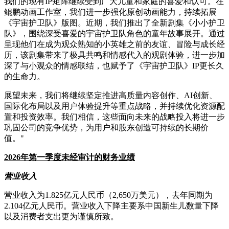
我们的现有IP矩阵继续受到广大儿童和家庭的喜爱和认可。在
鲲鹏动画工作室，我们进一步强化原创动画能力，持续拓展
《宇宙护卫队》版图。近期，我们推出了全新剧集《小小护卫
队》，围绕深受喜爱的宇宙护卫队角色的童年故事展开。通过
呈现他们在成为观众熟知的小英雄之前的友谊、冒险与成长经
历，该剧集带来了极具共鸣和情感代入的观剧体验，进一步加
深了与小观众的情感联结，也赋予了《宇宙护卫队》IP更长久
的生命力。
展望未来，我们将继续坚定推进高质量内容创作、AI创新、
国际化布局以及用户体验提升等重点战略，并持续优化资源配
置和投资效率。我们相信，这些面向未来的战略投入将进一步
巩固公司的竞争优势，为用户和股东创造可持续的长期价
值。"
2026
年第一季度未经审计的财务业绩
营业收入
营业收入为1.825亿元人民币（2,650万美元），去年同期为
2.104亿元人民币。营业收入下降主要系中国新生儿数量下降
以及消费者支出更为谨慎所致。