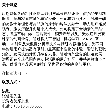
关于洪恩
洪恩是领先的科技驱动型知识与成长产品企业，依托30年深耕
服务儿童与家庭市场的丰富经验，公司将前沿技术、独树一帜
的寓教于乐理念与高品质的原创内容深度融合，助力用户拓展
视野、激发潜能并促进个人成长。公司构建了全场景的产品生
态，涵盖互动App、智能硬件、消费产品以及广受欢迎且屡获
殊荣的动画业务。通过将人工智能、机器学习、AR/VR互
动、3D引擎及大数据分析等技术与精研内容相结合，为不同
年龄层用户提供富有吸引力且高度个性化的体验，帮助其获取
知识、发展技能并提升综合素养。随着海外业务的快速发展，
洪恩正在全球范围内建立起活跃的用户社区，并持续将旗下产
品、优质内容及原创IP推广至世界各地的家庭与用户。
详情请访问： /
联系方式：
洪恩
张哲滔先生
投资者关系总监
电话：+86-10-5780-6606