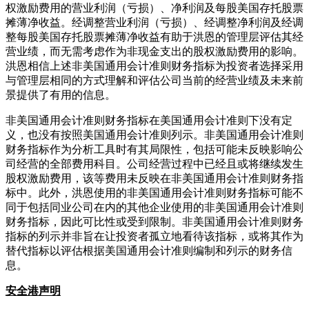
权激励费用的营业利润（亏损）、净利润及每股美国存托股票
摊薄净收益。经调整营业利润（亏损）、经调整净利润及经调
整每股美国存托股票摊薄净收益有助于洪恩的管理层评估其经
营业绩，而无需考虑作为非现金支出的股权激励费用的影响。
洪恩相信上述非美国通用会计准则财务指标为投资者选择采用
与管理层相同的方式理解和评估公司当前的经营业绩及未来前
景提供了有用的信息。
非美国通用会计准则财务指标在美国通用会计准则下没有定
义，也没有按照美国通用会计准则列示。非美国通用会计准则
财务指标作为分析工具时有其局限性，包括可能未反映影响公
司经营的全部费用科目。公司经营过程中已经且或将继续发生
股权激励费用，该等费用未反映在非美国通用会计准则财务指
标中。此外，洪恩使用的非美国通用会计准则财务指标可能不
同于包括同业公司在内的其他企业使用的非美国通用会计准则
财务指标，因此可比性或受到限制。非美国通用会计准则财务
指标的列示并非旨在让投资者孤立地看待该指标，或将其作为
替代指标以评估根据美国通用会计准则编制和列示的财务信
息。
安全港声明