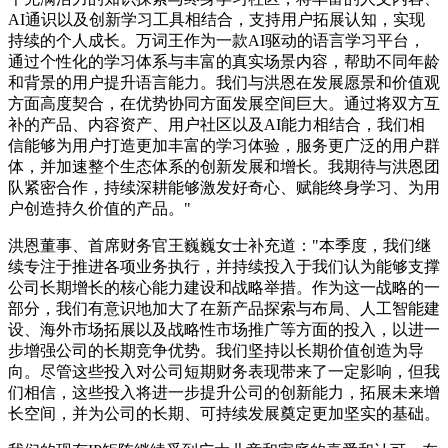
AI通识以及创新学习工具相结合，支持用户拓展认知，实现
持续的个人成长。万词王作为一款AI驱动的语言学习平台，
通过个性化的学习体系与丰富的真实场景内容，帮助不同年龄
和背景的用户提升语言能力。我们与洪恩在发展愿景和价值观
方面高度契合，在优势协同方面发展空间巨大。通过将双方互
补的产品、内容资产、用户社区以及AI能力相结合，我们相
信能够为用户打造更加丰富的学习体验，服务更广泛的用户群
体，并加速整个生态体系的创新发展和增长。我期待与洪恩团
队紧密合作，持续深耕能够激发好奇心、赋能终身学习、为用
户创造持久价值的产品。"
洪恩董事、首席财务官王巍巍女士补充道："本季度，我们继
续专注于推进各项业务执行，并持续投入于我们认为能够支撑
公司长期增长的核心能力建设和战略举措。作为这一战略的一
部分，我们有意识地加大了在新产品探索与布局、人工智能建
设、海外市场拓展以及战略性市场推广等方面的投入，以进一
步增强公司的长期竞争优势。我们坚持以长期价值创造为导
向。尽管这些投入对公司短期财务表现带来了一定影响，但我
们相信，这些投入将进一步提升公司的创新能力，拓展未来增
长空间，并为公司的长期、可持续发展奠定更加坚实的基础。