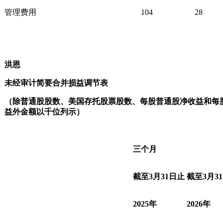
管理费用
104
28
洪恩
未经审计简要合并损益调节表
（除普通股股数、美国存托股票股数、每股普通股净收益和每
益外金额以千位列示）
三个月
截至
3
月
31
日止
截至
3
月
31
2025
年
2026
年