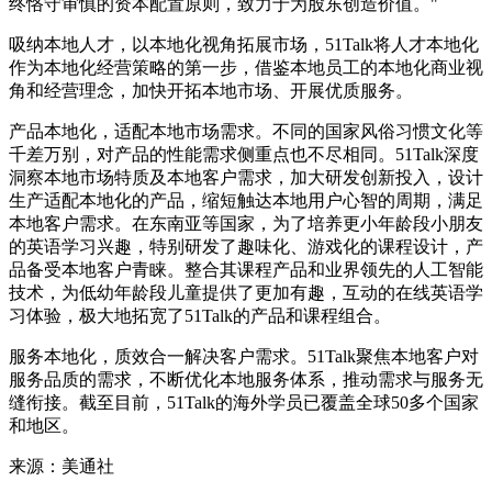
终恪守审慎的资本配置原则，致力于为股东创造价值。"
吸纳本地人才，以本地化视角拓展市场，51Talk将人才本地化
作为本地化经营策略的第一步，借鉴本地员工的本地化商业视
角和经营理念，加快开拓本地市场、开展优质服务。
产品本地化，适配本地市场需求。不同的国家风俗习惯文化等
千差万别，对产品的性能需求侧重点也不尽相同。51Talk深度
洞察本地市场特质及本地客户需求，加大研发创新投入，设计
生产适配本地化的产品，缩短触达本地用户心智的周期，满足
本地客户需求。在东南亚等国家，为了培养更小年龄段小朋友
的英语学习兴趣，特别研发了趣味化、游戏化的课程设计，产
品备受本地客户青睐。整合其课程产品和业界领先的人工智能
技术，为低幼年龄段儿童提供了更加有趣，互动的在线英语学
习体验，极大地拓宽了51Talk的产品和课程组合。
服务本地化，质效合一解决客户需求。51Talk聚焦本地客户对
服务品质的需求，不断优化本地服务体系，推动需求与服务无
缝衔接。截至目前，51Talk的海外学员已覆盖全球50多个国家
和地区。
来源：美通社