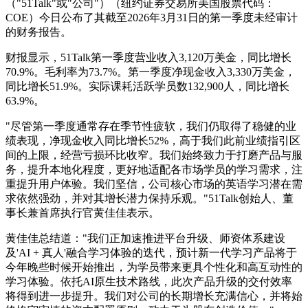
（"51Talk"或"公司"）（纽约证券交易所美国股票代码：
COE）今日公布了其截至2026年3月31日的第一季度未经审计
的财务报告。
财报显示，51Talk第一季度营业收入3,120万美金，同比增长
70.9%。毛利率为73.7%。第一季度净现金收入3,330万美金，
同比增长51.9%。实际课耗活跃学员数132,900人，同比增长
63.9%。
"尽管第一季度通常存在季节性疲软，我们仍取得了稳健的业
绩表现，净现金收入同比增长52%，高于我们此前业绩指引区
间的上限，经营亏损环比收窄。我们始终致力于打磨产品与服
务，提升本地化程度，更好地适配各市场学员的学习需求，注
重提升用户体验。我们坚信，公司核心市场的英语学习潜在需
求依然强劲，并对其增长潜力保持乐观。"51Talk创始人、董
事长兼首席执行官黄佳佳表示。
黄佳佳总结道："我们正加速推进平台升级、师资体系建设
及'AI + 真人'融合学习体验的迭代，预计新一代学习产品将于
今年晚些时候开始推出，为学员带来更具个性化和高互动性的
学习体验。依托AI原生技术路线，此次产品升级的交付效率
将得到进一步提升。我们对公司的长期增长充满信心，并将始