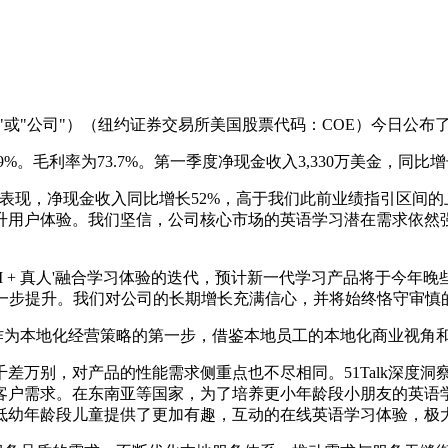
团（"51Talk"或"公司"）（纽约证券交易所美国股票代码：COE）今
.9%。毛利率为73.7%。第一季度净现金收入3,330万美金，同比增长
表现，净现金收入同比增长52%，高于我们此前业绩指引区间
用户体验。我们坚信，公司核心市场的英语学习潜在需求依然强劲，
I + 真人'融合学习体验的迭代，预计新一代学习产品将于今
一步提升。我们对公司的长期增长充满信心，并将始终恪守审慎
地化作为本地化经营策略的第一步，借鉴本地员工的本地化商业视
差万别，对产品的性能需求侧重点也不尽相同。51Talk深度
客户需求。在东南亚等国家，为了培养更小年龄段小朋友的英语
幼年龄段儿童提供了更加有趣，互动的在线英语学习体验，极大地拓