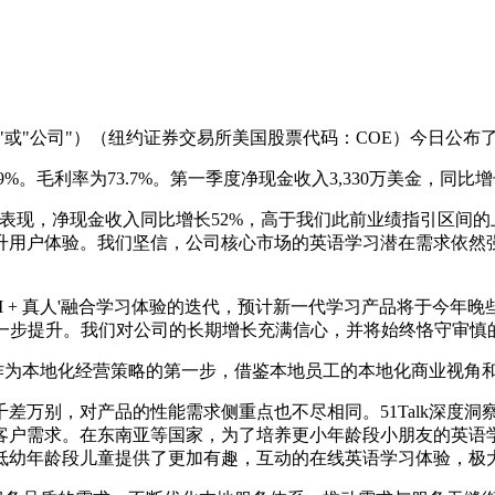
团（"51Talk"或"公司"）（纽约证券交易所美国股票代码：COE）今
.9%。毛利率为73.7%。第一季度净现金收入3,330万美金，同比增长
表现，净现金收入同比增长52%，高于我们此前业绩指引区间
用户体验。我们坚信，公司核心市场的英语学习潜在需求依然强劲，
I + 真人'融合学习体验的迭代，预计新一代学习产品将于今
一步提升。我们对公司的长期增长充满信心，并将始终恪守审慎
地化作为本地化经营策略的第一步，借鉴本地员工的本地化商业视
差万别，对产品的性能需求侧重点也不尽相同。51Talk深度
客户需求。在东南亚等国家，为了培养更小年龄段小朋友的英语
幼年龄段儿童提供了更加有趣，互动的在线英语学习体验，极大地拓