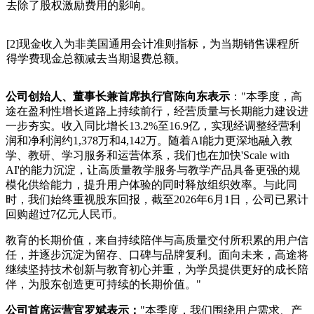
去除了股权激励费用的影响。
[2]现金收入为非美国通用会计准则指标，为当期销售课程所
得学费现金总额减去当期退费总额。
公司创始人、董事长兼首席执行官陈向东表示
："本季度，高
途在盈利性增长道路上持续前行，经营质量与长期能力建设进
一步夯实。收入同比增长13.2%至16.9亿，实现经调整经营利
润和净利润约1,378万和4,142万。随着AI能力更深地融入教
学、教研、学习服务和运营体系，我们也在加快'Scale with
AI'的能力沉淀，让高质量教学服务与教学产品具备更强的规
模化供给能力，提升用户体验的同时释放组织效率。与此同
时，我们始终重视股东回报，截至2026年6月1日，公司已累计
回购超过7亿元人民币。
教育的长期价值，来自持续陪伴与高质量交付所积累的用户信
任，并逐步沉淀为留存、口碑与品牌复利。面向未来，高途将
继续坚持技术创新与教育初心并重，为学员提供更好的成长陪
伴，为股东创造更可持续的长期价值。"
公司首席运营官罗斌表示：
"本季度，我们围绕用户需求、产