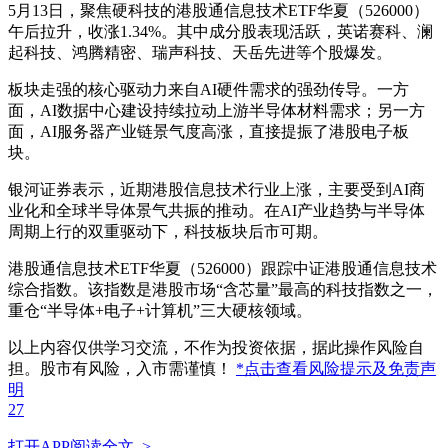
5月13日，聚焦硬科技的港股通信息技术ETF华夏（526000）
午后拉升，收涨1.34%。其中成分股表现活跃，英诺赛科、澜
起科技、鸿腾精密、瑞声科技、天岳先进等个股爆发。
板块走强的核心驱动力来自AI硬件需求的强劲传导。一方
面，AI数据中心建设持续拉动上游半导体材料需求；另一方
面，AI服务器产业链景气度高涨，直接提振了港股电子板
块。
银河证券表示，近期港股信息技术行业上涨，主要受到AI商
业化和全球半导体景气共振的推动。在AI产业趋势与半导体
周期上行的双重驱动下，科技板块后市可期。
港股通信息技术ETF华夏（526000）跟踪中证港股通信息技术
综合指数。该指数是港股市场“含芯量”最高的科技指数之一，
重仓“半导体+电子+计算机”三大硬核领域。
以上内容仅供学习交流，不作为投资依据，据此操作风险自
担。股市有风险，入市需谨慎！
*点击查看风险提示及免责声
明
27
打开APP阅读全文 >