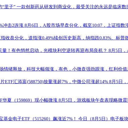
的“里子”
一款创新药从研发到商业化，最受关注的永远是临床数
7%冲击2连涨
8月6日，A股市场早盘分化，截至10:07，上证指数涨
指收盘分化，道指涨0.49%续创历史新高，纳指跌0.83%、标普微跌0
历史天量！有色悄然启动，光模块利空逆转再迎布局良机？
8月5日
场情绪释放，科技大幅领涨，有色，小微盘强劲跟涨，红利价值承压
片ETF
汇添富(
588750
)放量涨超7%，
中微公司
涨超14%
8月5日
F
华夏（
159869
）现小幅微涨
8月5日，游戏板块午盘表现略微
宝基金
电子ETF
（
515260
）飙涨近7%！
今日（8月5日）电子板