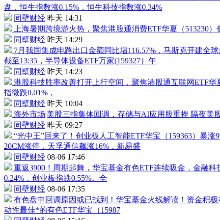
盘，恒生指数涨0.15%，恒生科技指数涨0.34%
同壁财经
昨天 14:31
上海暑期跨境游火热，聚焦
港股通消费ETF
华夏（
513230
）
同壁财经
昨天 14:29
7月我国集成电路出口金额同比增116.57%，马斯克开建全
截至13:35，
半导体设备ETF
万家(
159327
）午
同壁财经
昨天 14:23
港股科技胜率改善打开上行空间，聚焦
港股通互联网ETF
华
指微跌0.01%，
同壁财经
昨天 10:04
海外市场|美股三指集体回调，存储与AI应用股重挫
隔夜美股
同壁财经
昨天 09:27
“光中王”回来了！创业板
人工智能ETF
华宝（
159363
）暴涨
20CM涨停，
天孚通信
飙涨16%，
新易盛
同壁财经
08-06 17:46
重返3900！周期起舞，华宝基金有色ETF连续吸金，金融
0.24%，创业板指跌0.55%。全
同壁财经
08-06 17:35
有色盘中回调原因或已找到！华宝基金火线解读！资金积极布
动性最佳*的有色ETF华宝（15987