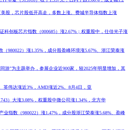
夜美股，芯片股低开高走，多数上涨。费城半导体指数上涨
，上证科创板芯片指数（
000685
）涨2.67%；权重股中，
仕佳光子
涨
（980022）涨1.35%，成分股
盈峰环境
涨5.67%、
浙江荣泰
涨
以“与AI同游”为主题举办，参展企业近900家，较2025年明显增加，其
、英伟达涨近3%，AMD涨近2%。8月4日，亚
43）大涨3.08%，权重股
中微公司
涨1.34%，北方华
产业指数（980022）涨1.47%，成分股
浙江荣泰
涨5.68%、
盈峰