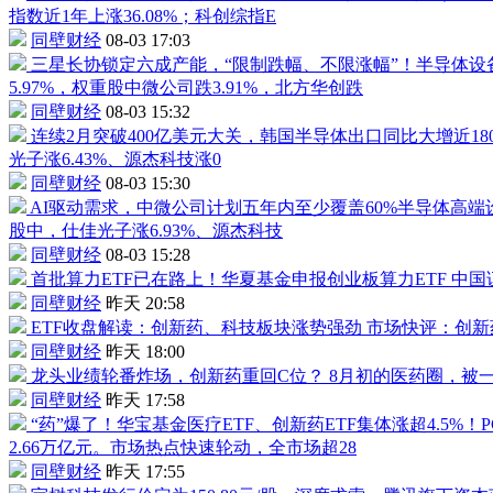
指数近1年上涨36.08%；科创综指E
同壁财经
08-03 17:03
三星长协锁定六成产能，“限制跌幅、不限涨幅”！
半导体设备
5.97%，权重股
中微公司
跌3.91%，
北方华创
跌
同壁财经
08-03 15:32
连续2月突破400亿美元大关，韩国半导体出口同比大增近18
光子
涨6.43%、源杰科技涨0
同壁财经
08-03 15:30
AI驱动需求，
中微公司
计划五年内至少覆盖60%半导体高端
股中，
仕佳光子
涨6.93%、源杰科技
同壁财经
08-03 15:28
首批算力ETF已在路上！华夏基金申报创业板算力ETF
中国
同壁财经
昨天 20:58
ETF收盘解读：创新药、科技板块涨势强劲
市场快评：创新
同壁财经
昨天 18:00
龙头业绩轮番炸场，创新药重回C位？
8月初的医药圈，被一份
同壁财经
昨天 17:58
“药”爆了！华宝基金
医疗ETF
、创新药ETF集体涨超4.5
2.66万亿元。市场热点快速轮动，全市场超28
同壁财经
昨天 17:55