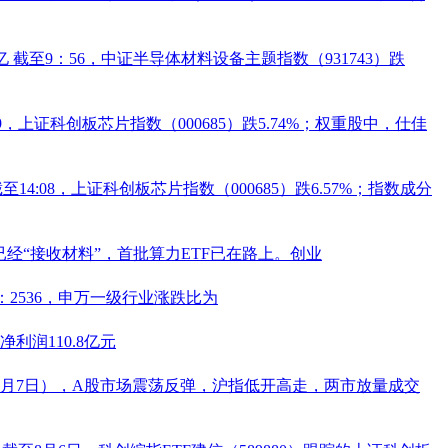
亿
截至9：56，中证半导体材料设备主题指数（931743）跌
:39，上证科创板芯片指数（
000685
）跌5.74%；权重股中，
仕佳
截至14:08，上证科创板芯片指数（
000685
）跌6.57%；指数成分
经“接收材料”，首批算力ETF已在路上。创业
：2536，申万一级行业涨跌比为
利润110.8亿元
8月7日），A股市场震荡反弹，沪指低开高走，两市放量成交