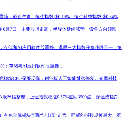
荡，截止午盘，恒生指数涨0.15%，恒生科技指数涨0.34%
连
8月7日，主要股指走高，半导体延续涨势，设备方向领涨。
跌，存储和AI应用软件股重挫。港股三大指数开盘涨跌不一，恒
18%；存储与AI应用软件股重挫，
，光模块CPO显著反弹，创业板人工智能继续修复。
光库科技
，A股窄幅整理，上证指数收涨0.57%重回3900点，深证成指跌
日）有色金属板块呈现“过山车”走势，同标的指数规模最大、流