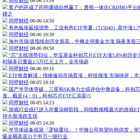
同壁财经
08-06 15:16
客户的药成了
药明康德
自然赢了：透视一体化CRDMO平台
碑之
同壁财经
08-06 14:50
有色板块延续强势，
工业有色ETF
华夏（
515040
）盘中涨1.
同壁财经
08-06 10:39
海外市场|道指续创历史新高，中概走弱黄金大涨
隔夜美股三
同壁财经
08-06 09:50
“芯”主线强势归位，华宝基金
科创芯片ETF
大涨5.8%创
时隔多日重返2.5万亿元上方，全市场超
同壁财经
08-06 09:16
ETF收盘解读：情绪催动市场普涨，科技领涨
市场快评：市
同壁财经
08-05 18:18
国产半导体突破，三星和SK海力士或评估中微设备，
科创芯
发。截至14：01，
科创芯片ETF
汇添富(5
同壁财经
08-05 14:23
游戏行业或已进入存量深耕阶段，同指数规模最大的
游戏ET
持仓股涨跌互现
同壁财经
08-05 14:20
半导体设备或迎『逻辑重估』！
中微公司
有望向韩供货，华
吸金额高居31个申万一级行业