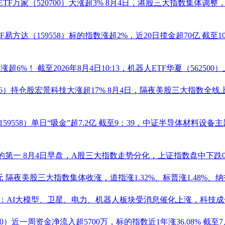
TF
万家（
520700
）大涨超3%
8月4日，港股三大指数集体调整
F
易方达（
159558
）标的指数涨超2%，近20日揽金超70亿
截至1
份
涨超6%！
截至2026年8月4日10:13，
机器人
ETF华夏（
562500
）
6
）持仓股
宏景科技
大涨超17%
8月4日，隔夜美股三大指数全线上
159558
）单日“吸金”超7.2亿
截至9：39，中证半导体材料设备主题
标的第一
8月4日早盘，A股三大指数走势分化，上证指数盘中下跌
元
隔夜美股三大指数集体收涨，道指涨1.32%、标普涨1.48%、纳指
：AI大模型、卫星、电力、
机器人
板块受消息催化上涨，科技成长
0
）近一周资金净流入超5700万，标的指数近1年涨36.08%
截至7