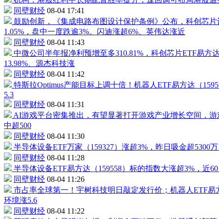
同壁财经
08-04 17:41
鼓励创新，《集成电路布图设计保护条例》公布，科创芯片设
1.05%，盘中一度跌逾3%。闪迪涨超6%、英伟达涨近
同壁财经
08-04 11:43
中微公司
半年报净利预增至多310.81%，科创
芯片ETF
易方
13.98%、源杰科技涨
同壁财经
08-04 11:42
特斯拉Optimus产能目标上调十倍！
机器人
ETF
易方达（
1595
5.3
同壁财经
08-04 11:31
AI游戏平台密集推出，有望显著打开游戏产业增长空间，
游
中超500
同壁财经
08-04 11:30
半导体设备ETF
万家（
159327
）涨超3%，昨日吸金超5300
同壁财经
08-04 11:28
半导体设备ETF
易方达（
159558
）标的指数大涨超3%，近60
同壁财经
08-04 11:26
市占率全球第一！
宇树科技
明日敲定发行价；
机器人
ETF
易
环境
涨5.6
同壁财经
08-04 11:22