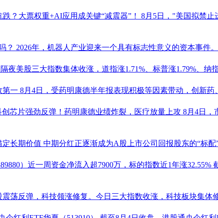
抗跌？大票权重+AI应用成关键“减震器”！
8月5日，"美国拟禁
线吗？
2026年，
机器人
产业迎来一个具有标志性意义的资本事件。
%
隔夜美股三大指数集体收涨，道指涨1.71%、标普涨1.79%、纳指涨
数第一
8月4日，受
药明康德
半年报表现积极等因素带动，创新药、
！科创芯片强劲反弹！
药明康德
业绩炸裂，医疗放量上攻
8月4日
锚定长期价值
中期分红正逐渐成为A股上市公司回报股东的“标配
589880
）近一周资金净流入超7900万，标的指数近1年涨32.55%
股震荡反弹，科技领涨修复。今日三大指数收涨，科技板块集体修复
央企红利ETF
华夏（
513910
）
截至8月4日收盘，
港股通央企红利E