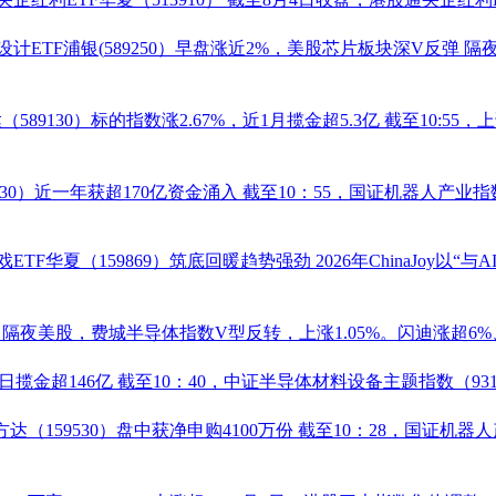
计ETF浦银(
589250
）早盘涨近2%，美股芯片板块深V反弹
隔
达（
589130
）标的指数涨2.67%，近1月揽金超5.3亿
截至10:55
30
）近一年获超170亿资金涌入
截至10：55，国证
机器人
产业指数
戏ETF
华夏（
159869
）筑底回暖趋势强劲
2026年ChinaJoy
万
隔夜美股，费城半导体指数V型反转，上涨1.05%。闪迪涨超6%
日揽金超146亿
截至10：40，中证半导体材料设备主题指数（9317
方达（
159530
）盘中获净申购4100万份
截至10：28，国证
机器人