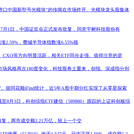
止进口中国新型号光模块"的传闻在市场炸开。光模块龙头股集体
7月1日，中国证监会正式发布批复，同意
宇树科技
股份有
2.59%，费城半导体指数涨6.55%领
CXO等方向明显活跃，相关ETF同步走强。值得注意的是
，市场风格再次180度变化，科技股卷土重来，创指、深成指分别
”。据
同花顺
iFind统计，近5年A股中期分红实现了从零星探索
截至8月3日，科创综指ETF建信（
589880
）跟踪的上证科创板综
，两市成交额2.21万亿，较上一个交
TF
华夏（
513910
）收于1.537元，日内下跌1.66%，成交额1.2