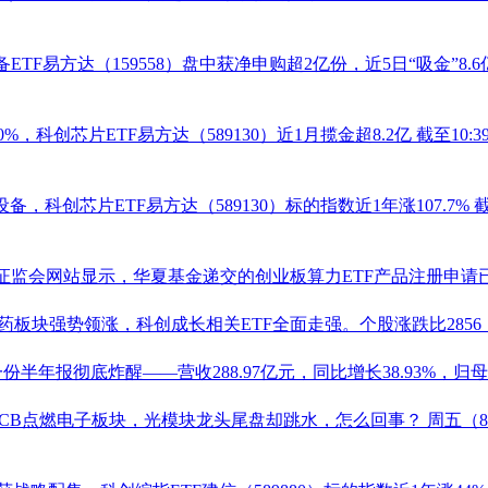
ETF
易方达（
159558
）盘中获净申购超2亿份，近5日“吸金”8.6
0%，科创
芯片ETF
易方达（
589130
）近1月揽金超8.2亿
截至10
设备，科创
芯片ETF
易方达（
589130
）标的指数近1年涨107.7%
证监会网站显示，华夏基金递交的创业板算力ETF产品注册申请已
药板块强势领涨，科创成长相关ETF全面走强。个股涨跌比2856
半年报彻底炸醒——营收288.97亿元，同比增长38.93%，归母净
%！PCB点燃电子板块，光模块龙头尾盘却跳水，怎么回事？
周五（