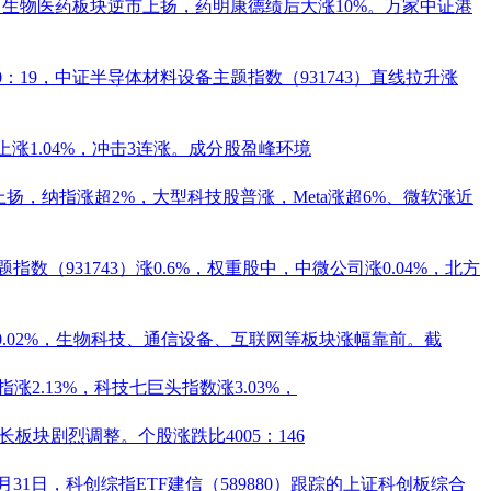
，生物医药板块逆市上扬，
药明康德
绩后大涨10%。万家中证
港
0：19，中证半导体材料设备主题指数（931743）直线拉升涨
上涨1.04%，冲击3连涨。成分股
盈峰环境
扬，纳指涨超2%，大型科技股普涨，Meta涨超6%、微软涨近
指数（931743）涨0.6%，权重股中，
中微公司
涨0.04%，
北方
0.02%，生物科技、通信设备、互联网等板块涨幅靠前。截
涨2.13%，科技七巨头指数涨3.03%，
板块剧烈调整。个股涨跌比4005：146
月31日，科创综指ETF建信（
589880
）跟踪的上证科创板综合