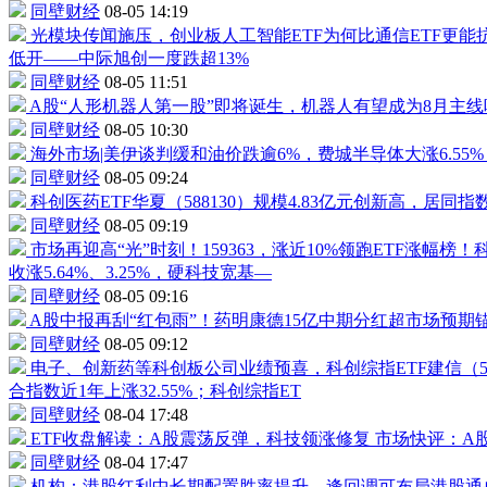
同壁财经
08-05 14:19
光模块传闻施压，创业板
人工智能ETF
为何比
通信ETF
更能
低开——
中际旭创
一度跌超13%
同壁财经
08-05 11:51
A股“人形
机器人
第一股”即将诞生，
机器人
有望成为8月主
同壁财经
08-05 10:30
海外市场|美伊谈判缓和油价跌逾6%，费城半导体大涨6.55
同壁财经
08-05 09:24
科创医药ETF
华夏（
588130
）规模4.83亿元创新高，居同指
同壁财经
08-05 09:19
市场再迎高“光”时刻！
159363
，涨近10%领跑ETF涨幅榜
收涨5.64%、3.25%，硬科技宽基—
同壁财经
08-05 09:16
A股中报再刮“红包雨”！
药明康德
15亿中期分红超市场预期
同壁财经
08-05 09:12
电子、创新药等科创板公司业绩预喜，科创综指ETF建信（
合指数近1年上涨32.55%；科创综指ET
同壁财经
08-04 17:48
ETF收盘解读：A股震荡反弹，科技领涨修复
市场快评：A
同壁财经
08-04 17:47
机构：港股红利中长期配置胜率提升，逢回调可布局
港股通