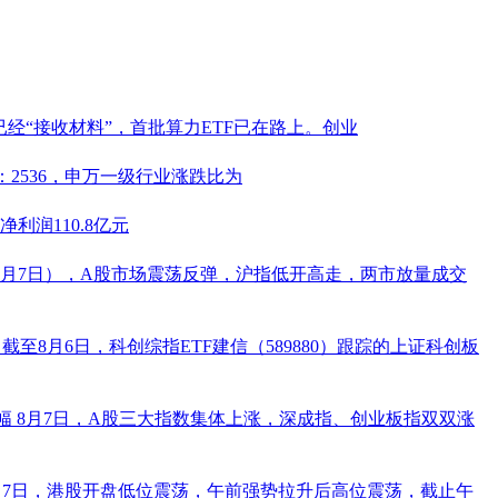
经“接收材料”，首批算力ETF已在路上。创业
：2536，申万一级行业涨跌比为
利润110.8亿元
8月7日），A股市场震荡反弹，沪指低开高走，两市放量成交
%
截至8月6日，科创综指ETF建信（
589880
）跟踪的上证科创板
幅
8月7日，A股三大指数集体上涨，深成指、创业板指双双涨
月7日，港股开盘低位震荡，午前强势拉升后高位震荡，截止午