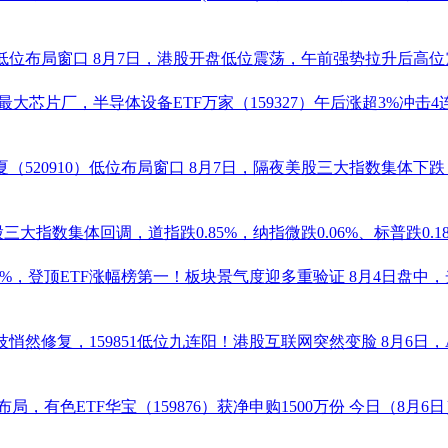
低位布局窗口
8月7日，港股开盘低位震荡，午前强势拉升后高位震
球最大芯片厂，
半导体设备ETF
万家（
159327
）午后涨超3%冲击4
夏（
520910
）低位布局窗口
8月7日，隔夜美股三大指数集体下
三大指数集体回调，道指跌0.85%，纳指微跌0.06%、标普跌0.
9%，登顶ETF涨幅榜第一！板块景气度迎多重验证
8月4日盘中
科技悄然修复，
159851
低位九连阳！港股互联网突然变脸
8月6日
局，有色ETF华宝（
159876
）获净申购1500万份
今日（8月6