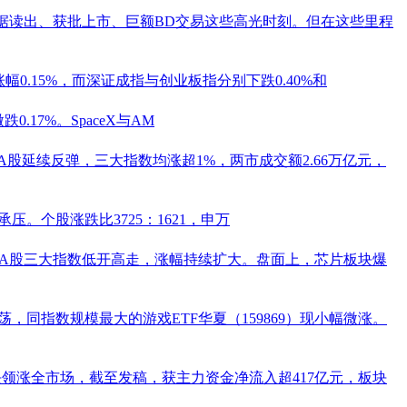
据读出、获批上市、巨额BD交易这些高光时刻。但在这些里程
幅0.15%，而深证成指与创业板指分别下跌0.40%和
.17%。SpaceX与AM
，A股延续反弹，三大指数均涨超1%，两市成交额2.66万亿元，
。个股涨跌比3725：1621，申万
，A股三大指数低开高走，涨幅持续扩大。盘面上，芯片板块爆
震荡，同指数规模最大的
游戏ETF
华夏（
159869
）现小幅微涨。
块领涨全市场，截至发稿，获主力资金净流入超417亿元，板块