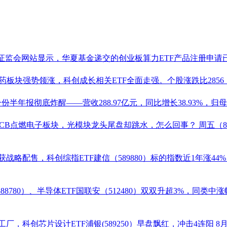
证监会网站显示，华夏基金递交的创业板算力ETF产品注册申请已
药板块强势领涨，科创成长相关ETF全面走强。个股涨跌比2856
半年报彻底炸醒——营收288.97亿元，同比增长38.93%，归母净
%！PCB点燃电子板块，光模块龙头尾盘却跳水，怎么回事？
周五（
本获战略配售，科创综指ETF建信（
589880
）标的指数近1年涨44
588780
）、
半导体ETF
国联安（
512480
）双双升超3%，同类中涨
厂，科创芯片设计ETF浦银(589250）早盘飘红，冲击4连阳
8