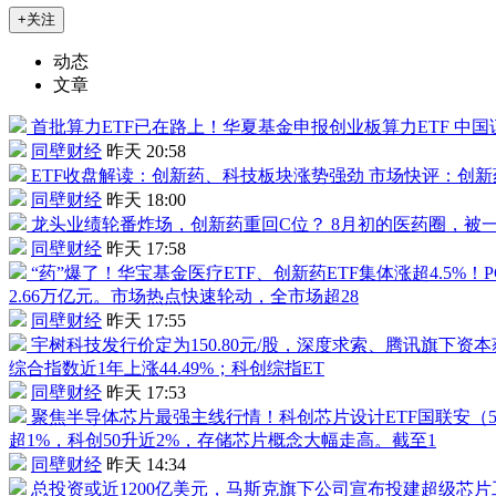
+关注
动态
文章
首批算力ETF已在路上！华夏基金申报创业板算力ETF
中国
同壁财经
昨天 20:58
ETF收盘解读：创新药、科技板块涨势强劲
市场快评：创新
同壁财经
昨天 18:00
龙头业绩轮番炸场，创新药重回C位？
8月初的医药圈，被一份
同壁财经
昨天 17:58
“药”爆了！华宝基金
医疗ETF
、创新药ETF集体涨超4.5
2.66万亿元。市场热点快速轮动，全市场超28
同壁财经
昨天 17:55
宇树科技
发行价定为150.80元/股，深度求索、腾讯旗下资
综合指数近1年上涨44.49%；科创综指ET
同壁财经
昨天 17:53
聚焦半导体芯片最强主线行情！科创芯片设计ETF国联安（
超1%，科创50升近2%，存储芯片概念大幅走高。截至1
同壁财经
昨天 14:34
总投资或近1200亿美元，马斯克旗下公司宣布投建超级芯片工