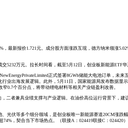
.47%，最新报价1.721元。成分股方面涨跌互现，德方纳米领涨5.0
，成交5232万元。拉长时间看，截至5月12日，创业板新能源ETF华
ewEnergyPrivateLimited正式签署8GWh储能大电池
行业出海发展逻辑。此外，5月11日，国家能源局发布数据显示
月收窄0.7个百分点，将带动锂电材料等相关产业链盈利改善。
方向，二者兼具业绩支撑与产业逻辑。在油价高位运行背景下，建
光伏等多个细分领域，是创业板唯一新能源赛道20CM涨跌幅指数
4%，契合当下市场热点。（联接A：024419联接C：024420）