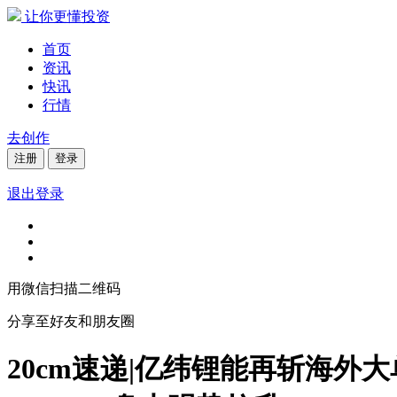
让你更懂投资
首页
资讯
快讯
行情
去创作
注册
登录
退出登录
用微信扫描二维码
分享至好友和朋友圈
20cm速递|亿纬锂能再斩海