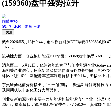
(159368)盘中强势拉升
同壁财经
05-13 14:49 · 来自上海
+关注
截至2026年5月13日9:44，
创业板新能源ETF华夏
(
159368
)涨0
1.65%。
流动性方面，
创业板新能源ETF华夏
(
159368
)盘中换手5.68%
消息面上，5月12日，亿纬锂能官宣已与印度能源企业GodawariN
海相关产业信心，拓宽新能源储能赛道海外成长空间，再次强化
环比上涨1.6%，新能源车整车制造价格下降0.1%，降幅比上
东吴证券此前分析指出，“五一”假期后，聚焦新能源与科技
及周期板块中的化工分支等品种。
创业板新能源指数主要涵盖新能源和新能源汽车产业，涉及电池、
20cm；费率最低，管理费和托管费合计仅为0.2%；其储能含量超7