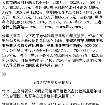
入损益的政府补助金额分别为42.99万元、90.29万元、591.58
万元和133.60万元，占各期归母净利润的比例分别为-4.89%、
3.92%、10.64%和12.92%；享受的税收优惠金额分别为187.43
万元、816.54万元、1622.75万元和665.59万元，占各期归母净
利润的比例分别为-21.31%、35.45%、29.16%和64.36%。
二者
合计占比高达-26.2%、39.37%、39.8%和77.28%。
分季度来看，受下游半导体制造行业客户年度预算、资本性支
出波动及客户验收周期等因素的影响，
莱普科技第四季度主营
业务收入金额及占比较高，呈现明显季节性趋势。
2022-2024
年，公司第四季度营收分别为2589.17万元、7840.32万元和
1.89亿元，占全年主营业务收入的比例分别为35.88%、42.05%
和67.96%。且招股书显示：“预计未来一定期间内，影响公司
收入季节性波动的因素将持续存在。”
（收入按季度划分情况）
对此，上交所要求“说明公司第四季度收入占比较高且逐年增
长的合理性，是否存在提前确认收入情形。”
莱普科技回复称，第四季度及12月收入占比较高且逐年增长，