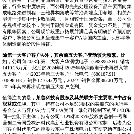
公司解释，下游的晶圆制造产业兼具资本密集与技术密集特
征，行业集中度较高，而公司激光热处理设备产品主要面向集
成电路先进制程、三维异构集成等前沿高端应用领域，相关产
能进一步集中于少数晶圆厂。且相较于国际设备厂商，公司业
务规模相对较小，受制于融资渠道有限、资金实力不足、产能
有限等因素，公司现阶段重点拓展并满足具有明确扩产预期的
客户，导致公司业务呈现集中于客户A等国内主流、头部半导
体制造商的阶段性特征。
除第一大客户客户A外，其余前五大客户变动较为频繁。
比
如，公司向2023年第二大客户华润微电子（688396.SH）销售
1419.25万元，此后的2024年和2025年华润微电子未再进入前
五大客户；向2023年第三大客户时代电气（688187.SH、
03898.HK）销售1216.42万元，2024年销售金额882.81万元，
2025年其未再出现在前五大客户之列。
值得注意的是
，莱普科技有股东及其关联方于主要客户中占有
权益或任职。
其中，持有公司不足5%股权的某股东的执行事
务合伙人与客户A(含与客户A受同一母公司控制下的客户B)系
同一控制下主体；持有公司1.12%和0.35%股权的鼎创一号和
鼎创二号同受株洲时代高新创业投资有限公司控制，后者为公
司客户时代电气的控股股东中车株洲电力机车研究所有限公司