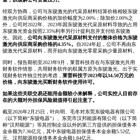
经双方协商，公司与东骏激光的代采原材料结算价格相较东骏
激光向供应商采购价格的加价幅度为2.00%；除加价2.00%之
外，公司对2022年、2023年因东骏激光代采原材料导致的占用
东骏激光资金按照2.35%利率另行计提利息并支付给东骏激
光。因此，
公司向东骏激光代采原材料支付的整体价格为东骏
激光向供应商采购价格的4.35%。
自2024年起，公司不再由东
骏激光代采原材料，而开始向东骏激光零星采购少量原材料。
同时，报告期初至2023年9月，莱普科技存在与东骏激光共用
财务软件情形，共用财务软件的权属方原为东骏激光。出于实
现财务软件独立性的考虑，
莱普科技于2023年以34.50万元的
价格，向东骏激光买断财务软件使用许可。
如果这些关联交易还能用金额较小来解释，公司实控人目前存
在的大额对外担保风险就值得引起注意了。
截至2026年2月25日，叶向明、毛冬对东莞东骏电器有限公司
（以下简称“东骏电器”）、东莞市汉邦能源有限公司（以下简
称“汉邦能源”）等其控制企业以外的第三方提供的担保债务本
金余额为7.36亿元，其中东骏电器担保债务本金余额5.52亿
元、汉邦能源担保债务本金余额1.84亿元。