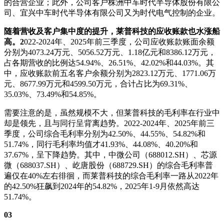
的合营企业；此外，公司客户株洲中车时代半导体股份有限公
司、宜兴中车时代半导体有限公司又为时代电气控制的企业。
随着营收及客户集中度的提升，莱普科技的应收账款也水涨船
高。2
022-2024年、2025年前三季度，公司应收账款账面余额
分别为4073.24万元、5056.52万元、1.18亿元和8386.12万元，
占各期营收的比例达54.94%、26.51%、42.02%和44.03%。其
中，应收账款前五名客户余额分别为2823.12万元、1771.06万
元、8677.99万元和4599.50万元，合计占比为69.31%、
35.03%、73.49%和54.85%。
需要注意的是，虽然规模不大，但莱普科技的毛利率在行业中
却是领先，且与同行呈背离趋势。2022-2024年、2025年前三
季度，公司综合毛利率分别为42.50%、44.55%、54.82%和
51.74%，同行毛利率均值才41.93%、44.08%、40.20%和
37.67%，呈下降趋势。其中，中微公司（688012.SH）、芯源
微（688037.SH）、屹唐股份（688729.SH）的综合毛利率普
遍仅在40%左右徘徊，而莱普科技的综合毛利率一路从2022年
的42.50%狂飙到2024年的54.82%，2025年1-9月依然高达
51.74%。
03