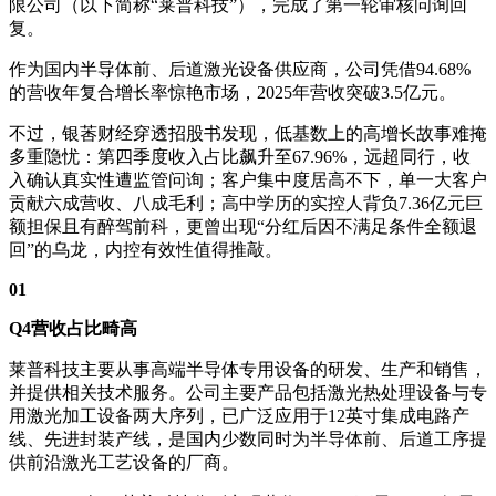
限公司（以下简称“莱普科技”），完成了第一轮审核问询回
复。
作为国内半导体前、后道激光设备供应商，公司凭借94.68%
的营收年复合增长率惊艳市场，2025年营收突破3.5亿元。
不过，银莕财经穿透招股书发现，低基数上的高增长故事难掩
多重隐忧：第四季度收入占比飙升至67.96%，远超同行，收
入确认真实性遭监管问询；客户集中度居高不下，单一大客户
贡献六成营收、八成毛利；高中学历的实控人背负7.36亿元巨
额担保且有醉驾前科，更曾出现“分红后因不满足条件全额退
回”的乌龙，内控有效性值得推敲。
01
Q4营收占比畸高
莱普科技主要从事高端半导体专用设备的研发、生产和销售，
并提供相关技术服务。公司主要产品包括激光热处理设备与专
用激光加工设备两大序列，已广泛应用于12英寸集成电路产
线、先进封装产线，是国内少数同时为半导体前、后道工序提
供前沿激光工艺设备的厂商。