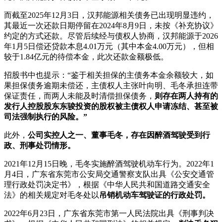
而截至2025年12月3日，汉邦能源相关债务已出现明显违约，
其最近一次还款日期停留在2024年8月9日，未按《补充协议》
约定的方式还款。尽管后续经与债权人协商，汉邦能源于2026
年1月5日偿还贷款本息4.01万元（其中本金4.00万元），但相
较于1.84亿元的待偿本金，此次还款金额极低。
招股书中也提示：“鉴于相关担保的主债务本金余额较大，如
果担保债务逾期未偿还，主债权人主张叶向明、毛冬承担连带
保证责任，而两人未能及时清偿担保债务，
则存在两人持有的
发行人控股股东东骏投资的股权被主债权人申请冻结、甚至被
司法强制执行的风险。”
此外，
公司实控人之一、董事毛冬，存在因醉酒驾驶受到行
政、刑事处罚情形。
2021年12月15日晚，毛冬实施醉酒驾驶机动车行为。2022年1
月4日，广东省东莞市公安局交通警察支队出具《公安交通管
理行政处罚决定书》，根据《中华人民共和国道路交通安全
法》的相关规定对毛冬处以
吊销机动车驾驶证的行政处罚。
2022年6月23日，广东省东莞市第一人民法院出具《刑事判决