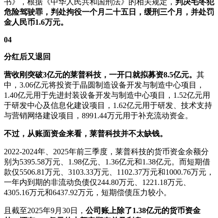
书》，根据《中华人民共和国刑法》的相关规定，
判决毛冬犯
危险驾驶罪，判处拘役一个月二十五日，缓刑三个月，并处罚
金人民币1.6万元。
04
分红后又退回
营收刚突破3亿元的莱普科技，一开口就拟募资8.5亿元。
其
中，3.06亿元将投资于晶圆制造设备开发与制造中心项目，
1.40亿元用于先进封装设备开发与制造中心项目，1.52亿元用
于研发中心及信息化建设项目，1.62亿元用于研发、技术支持
与营销网络建设项目，8991.44万元用于补充流动资金。
不过，从账面资金来看，莱普科技并不太缺钱。
2022-2024年、2025年前三季度，莱普科技的货币资金余额分
别为5395.58万元、1.98亿元、1.36亿元和1.38亿元。而短期借
款仅5506.81万元、3103.33万元、1102.37万元和1000.76万元，
一年内到期的非流动负债仅244.80万元、1221.18万元、
4305.16万元和6437.92万元，短期偿债压力较小。
且截至2025年9月30日，
公司账上除了1.38亿元的货币资金