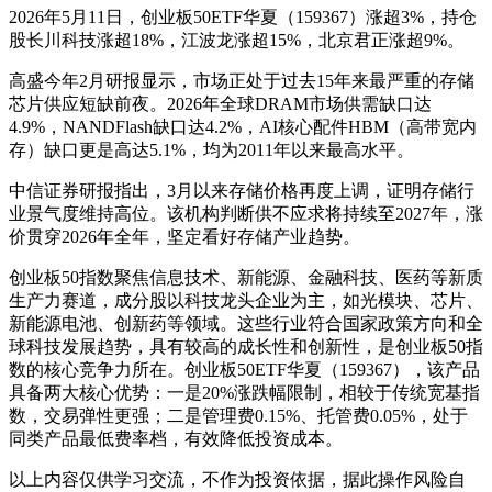
2026年5月11日，创业板50ETF华夏（159367）涨超3%，持仓
股长川科技涨超18%，江波龙涨超15%，北京君正涨超9%。
高盛今年2月研报显示，市场正处于过去15年来最严重的存储
芯片供应短缺前夜。2026年全球DRAM市场供需缺口达
4.9%，NANDFlash缺口达4.2%，AI核心配件HBM（高带宽内
存）缺口更是高达5.1%，均为2011年以来最高水平。
中信证券研报指出，3月以来存储价格再度上调，证明存储行
业景气度维持高位。该机构判断供不应求将持续至2027年，涨
价贯穿2026年全年，坚定看好存储产业趋势。
创业板50指数聚焦信息技术、新能源、金融科技、医药等新质
生产力赛道，成分股以科技龙头企业为主，如光模块、芯片、
新能源电池、创新药等领域。这些行业符合国家政策方向和全
球科技发展趋势，具有较高的成长性和创新性，是创业板50指
数的核心竞争力所在。创业板50ETF华夏（159367），该产品
具备两大核心优势：一是20%涨跌幅限制，相较于传统宽基指
数，交易弹性更强；二是管理费0.15%、托管费0.05%，处于
同类产品最低费率档，有效降低投资成本。
以上内容仅供学习交流，不作为投资依据，据此操作风险自