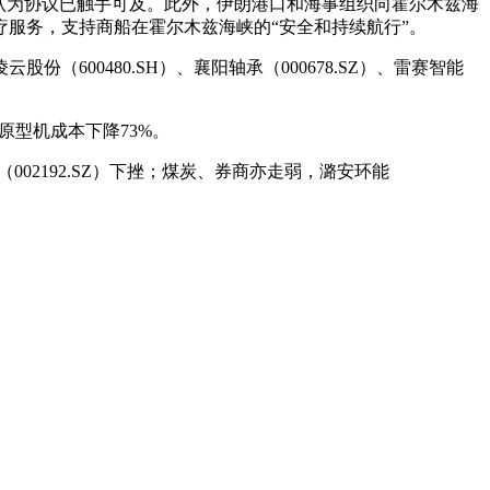
认为协议已触手可及。此外，伊朗港口和海事组织向霍尔木兹海
服务，支持商船在霍尔木兹海峡的“安全和持续航行”。
凌云股份（600480.SH）、襄阳轴承（000678.SZ）、雷赛智能
较原型机成本下降73%。
份（002192.SZ）下挫；煤炭、券商亦走弱，潞安环能