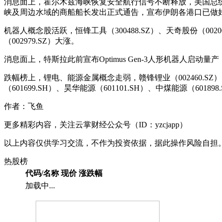
消息面上，霍尔木兹海峡恢复安全航行信号不断释放，美国总
峡及周边水域的商船船长发出正式通告，宣布伊朗各港口已做
机器人概念股活跃，恒锋工具（300488.SZ）、天奇股份（002009
（002979.SZ）大涨。
消息面上，特斯拉此前宣布Optimus Gen-3人形机器人启
跌幅榜上，锂电、能源金属概念走弱，赣锋锂业（002460.SZ）、
（601699.SH）、昊华能源（601101.SH）、中煤能源（60189
作者：飞鱼
更多精彩内容，关注云掌财经公众号（ID：yzcjapp）
以上内容仅供学习交流，不作为投资依据，据此操作风险自担
热股榜
代码/名称
现价
涨跌幅
加载中...