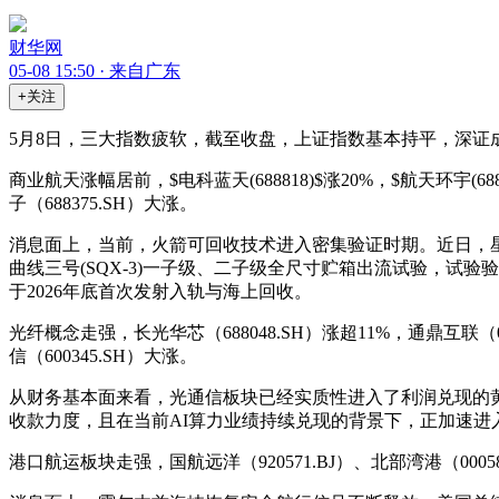
财华网
05-08 15:50 · 来自广东
+关注
5月8日，三大指数疲软，截至收盘，上证指数基本持平，深证成指跌0
商业航天涨幅居前，$
电科蓝天
(
688818
)$涨20%，$
航天环宇
(
68
子（688375.SH）大涨。
消息面上，当前，火箭可回收技术进入密集验证时期。近日，
曲线三号(SQX-3)一子级、二子级全尺寸贮箱出流试验，试
于2026年底首次发射入轨与海上回收。
光纤概念走强，长光华芯（688048.SH）涨超11%，通鼎互联（002
信（600345.SH）大涨。
从财务基本面来看，光通信板块已经实质性进入了利润兑现的
收款力度，且在当前AI算力业绩持续兑现的背景下，正加速进
港口航运板块走强，国航远洋（920571.BJ）、北部湾港（000582