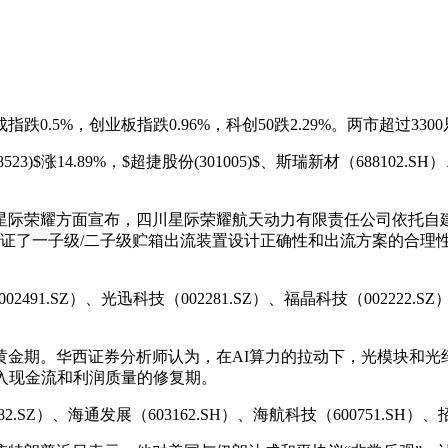
.5%，创业板指跌0.96%，科创50跌2.29%。两市超过330
8523
)$涨14.89%，$
超捷股份
(
301005
)$、斯瑞新材（688102.SH
星际荣耀方面宣布，四川星际荣耀航天动力有限责任公司依托自
验验证了一子级/二子级贮箱出流装置设计正确性和出流方案的合理
491.SZ）、光迅科技（002281.SZ）、福晶科技（002222.SZ
黄金期。华西证券分析师认为，在AI算力的拉动下，光模块和光
入现金流和利润质量的修复期。
.SZ）、海通发展（603162.SH）、海航科技（600751.SH）、招