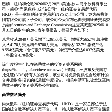
巴黎、纽约和伦敦2026年2月28日 /美通社/ -- 尚乘数科有限公
司（简称"尚乘数科"或"该公司"，纽约证券交易所代码：
HKD）是一家纽约证券交易所(NYSE)上市公司，亦为尚乘集
团有限公司旗下子公司。该公司今天宣布已向美国证券交易委
员会(Securities and Exchange Commission)提交其截至2025年10
月31日的财年的20-F表年度报告，摘要亮点如下：
总营收从2040万美元增至1.361亿美元，增幅达565.7% 总净收
入从4170万美元增至9700万美元，增幅达132.7% 总资产达
9.554亿美元（合每股7.57美元） 净资产价值达6.037亿美元
（每股合4.78美元）
该年度报告可以在尚乘数科的投资者关系网站
(https://ir.amtdigital.net/investor-news )上查阅。应股东及美国存
托凭证(ADS)持有人的要求，该公司将免费提供包含经审计的
合并后财务报表的纸质版年度报告。相关申请可以被发送至尚
乘数科的投资者关系办公室邮箱。
尚乘数科简介
尚乘数科（纽约证券交易所代码：HKD）是一家总部位于法
国的综合数字解决方案平台。其一站式数字解决方案平台涵盖