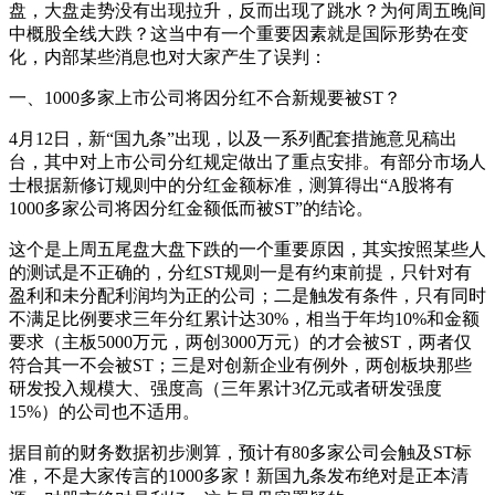
盘，大盘走势没有出现拉升，反而出现了跳水？为何周五晚间
中概股全线大跌？这当中有一个重要因素就是国际形势在变
化，内部某些消息也对大家产生了误判：
一、1000多家上市公司将因分红不合新规要被ST？
4月12日，新“国九条”出现，以及一系列配套措施意见稿出
台，其中对上市公司分红规定做出了重点安排。有部分市场人
士根据新修订规则中的分红金额标准，测算得出“A股将有
1000多家公司将因分红金额低而被ST”的结论。
这个是上周五尾盘大盘下跌的一个重要原因，其实按照某些人
的测试是不正确的，分红ST规则一是有约束前提，只针对有
盈利和未分配利润均为正的公司；二是触发有条件，只有同时
不满足比例要求三年分红累计达30%，相当于年均10%和金额
要求（主板5000万元，两创3000万元）的才会被ST，两者仅
符合其一不会被ST；三是对创新企业有例外，两创板块那些
研发投入规模大、强度高（三年累计3亿元或者研发强度
15%）的公司也不适用。
据目前的财务数据初步测算，预计有80多家公司会触及ST标
准，不是大家传言的1000多家！新国九条发布绝对是正本清