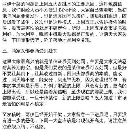
两伊干架的问题是上周五大盘跳水的主要原因，这种敏感信
息，我们财经人员不方便过多的评论，大家自己查看吧，当初
俄乌问题要爆发时，也是漂亮国率先撤侨，随后我们跟进，随
后爆发了战争，这次也是这种模式，上周五正式告诉撤侨的时
候，股市最害怕的就是不确定性，所以，上周五尾盘市场忽视
利好，放大利空，晚间中概股大跌都是正常的，这两天大家关
注一下国际形势吧，靴子落地才是利空兑现。
三、两家头部券商受到处罚
这里大家最高兴的就是某信证券受到处罚，主要是大家无法忍
耐其长期做空。但是我们要说的是某信证券可以处罚，但最好
不要让其倒下，让其改过自新，回归头部券商的本质。能改
过，则天地不怒；能安分，则鬼神无权。因为道理很简单，资
本的本质就是邪恶，打倒了邪恶的上限，只会有新的，更高的
上限出现，所以还是留着某信吧，至少现在的邪恶上限，我们
都能承受住。一旦干掉某信，新的上限是啥？没人知道！市场
最害怕的就是不确定！
至发稿时，两伊已经开始干架，大家留意一下进展吧，只要没
有进一步的恶化，下周一大盘应该是出现低开高走。请注意关
注战舰点睛，不迷路。