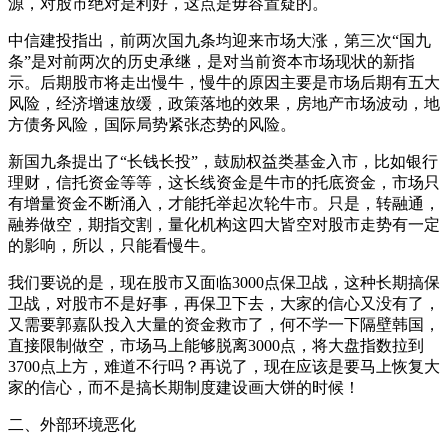
源，对股市绝对是利好，这点是毋容置疑的。
中信建投指出，前两次国九条均迎来市场大涨，第三次“国九
条”是对前两次的历史承继，是对当前资本市场现状的新指
示。后期股市将走出慢牛，慢牛的原因主要是市场后期有五大
风险，经济增速放缓，政策落地的效果，房地产市场波动，地
方债务风险，国际局势紧张态势的风险。
新国九条提出了“长钱长投”，鼓励权益类基金入市，比如银行
理财，信托资金等等，这长线资金是牛市的托底资金，市场只
有增量资金不断涌入，才能托举起次轮牛市。只是，转融通，
融券做空，期指交割，量化机构这四大皆空对股市走势有一定
的影响，所以，只能看慢牛。
我们要说的是，现在股市又面临3000点保卫战，这种长期搞保
卫战，对股市不是好事，再保卫下去，大家的信心又没有了，
又需要郭嘉队投入大量的资金救市了，何不学一下隔壁韩国，
直接限制做空，市场马上能够脱离3000点，将大盘指数拉到
3700点上方，难道不行吗？再说了，现在应该是要马上恢复大
家的信心，而不是搞长期制度建设画大饼的时候！
二、外部环境恶化