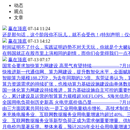
动态
观点
文章
赢在顶底
07-14 11:24
还是那句话，这个阶段你不玩儿，就不会受伤！(特别声明：仅
赢在顶底
07-13 14:12
时间证明不了什么，实践证明趋势不对天天玩，你就是个大赌
在韩国就正在股市里上演相同的剧情，而你们会觉得我们一点不
赢在顶底
07-13 07:17
国常会要求加快算力网建设 高景气有望持续——————7月
快推进新一代通信网、算力网建设，提升数智化水平，全面赋
智能算力规模188.2万P，为去年同期的2.5倍。东莞证券
算力资源需求的持续扩张，也推动算力基础设施建设由单体数
国一体化算力网建设持续推进，算力基础设施自主可控的重要
心，累计建设及运营的智算算力规模超30EFLOPS。$
海光信息
全国用电负荷创历史新高 火电兜底价值凸显——————7月1
由三方面因素共同拉动:一是工业用电量稳步增长。高技术制
来充换电服务业、互联网数据服务业用电量增速均超过40%。
业、互联网数据服务业等新型负荷正成为需求侧重要增量。供
月电价均显著反弹。整体来看，预计2026年全社会用电量增速