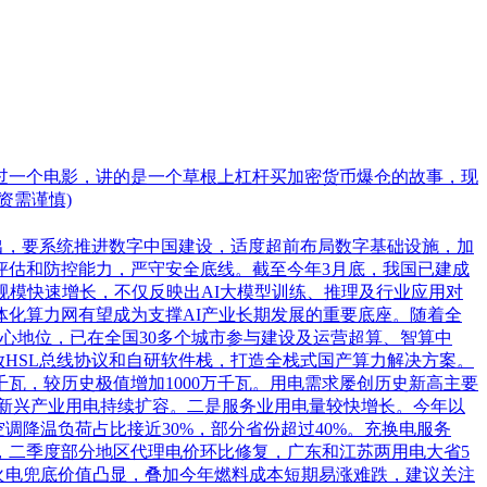
过一个电影，讲的是一个草根上杠杆买加密货币爆仓的故事，现
资需谨慎)
出，要系统推进数字中国建设，适度超前布局数字基础设施，加
评估和防控能力，严守安全底线。截至今年3月底，我国已建成
力规模快速增长，不仅反映出AI大模型训练、推理及行业应用对
化算力网有望成为支撑AI产业长期发展的重要底座。随着全
核心地位，已在全国30多个城市参与建设及运营超算、智算中
过开放HSL总线协议和自研软件栈，打造全栈式国产算力解决方案。
千瓦，较历史极值增加1000万千瓦。用电需求屡创历史新高主要
新兴产业用电持续扩容。二是服务业用电量较快增长。今年以
调降温负荷占比接近30%，部分省份超过40%。充换电服务
，二季度部分地区代理电价环比修复，广东和江苏两用电大省5
下，火电兜底价值凸显，叠加今年燃料成本短期易涨难跌，建议关注