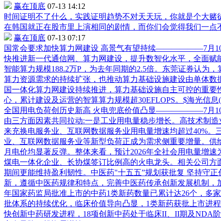
赢在顶底
07-13 14:12
时间证明不了什么，实践证明趋势不对天天玩，你就是个大赌
在韩国就正在股市里上演相同的剧情，而你们会觉得我们一点不
赢在顶底
07-13 07:17
国常会要求加快算力网建设 高景气有望持续——————7月
快推进新一代通信网、算力网建设，提升数智化水平，全面赋
智能算力规模188.2万P，为去年同期的2.5倍。东莞证券
算力资源需求的持续扩张，也推动算力基础设施建设由单体数
国一体化算力网建设持续推进，算力基础设施自主可控的重要
心，累计建设及运营的智算算力规模超30EFLOPS。$
海光信息
全国用电负荷创历史新高 火电兜底价值凸显——————7月1
由三方面因素共同拉动:一是工业用电量稳步增长。高技术制
来充换电服务业、互联网数据服务业用电量增速均超过40%。
业、互联网数据服务业等新型负荷正成为需求侧重要增量。供
月电价均显著反弹。整体来看，预计2026年全社会用电量增速
煤电一体化企业、长协煤签订比例高的火电龙头。相关公司方
期间更能维持盈利韧性。中医药"十五五”规划获批复 坚持守正
新，遵循中医药规律和特点，完善中医药传承创新发展机制，加快
年国家药监局批准上市的中药1类新药数量已累计达26个，多
批体系的持续优化，临床价值导向凸显，1类新药获批上市进程
快创新中药研发进程，18项创新中药处于临床II、II期及NDA阶