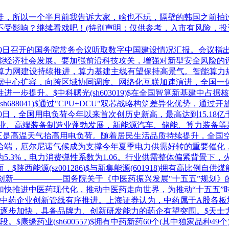
徒，所以一个半月前我告诉大家，啥也不玩，隔壁的韩国之前拍
受影响？继续看戏吧！(特别声明：仅供参考，入市有风险，投
10日召开的国务院常务会议听取数字中国建设情况汇报。会议指
能经济社会发展。要加强前沿科技攻关，增强对新型安全风险的
认为，算力网建设持续推进，算力基建主线有望保持高景气。智能算
据中心扩容，向跨区域协同调度、网络化互联加速演进，全国一体
性进一步提升。$
中科曙光
(sh
603019
)$在全国智算新基建中占据
(sh
688041
)$通过"CPU+DCU"双芯战略构筑差异化优势，通
0日，全国用电负荷今年以来首次创历史新高，最高达到15.18亿
造业、高端装备制造业蓬勃发展，新能源汽车、储能、算力装备等
三是高温天气抬高用电负荷。随着居民生活品质持续提升，全国空
给端，厄尔尼诺气候成为支撑今年夏季电力供需好转的重要催化
为5.3%，电力消费弹性系数为1.06。行业供需整体偏紧背景
面，$
陕西能源
(sz
001286
)$与
新集能源
(
601918
)拥有高比例自供
创新——————国务院关于《中医药振兴发展"十五五”规划》
推进中医药现代化，推动中医药走向世界，为推动“十五五”时期
家中药企业创新管线有序推进。上海证券认为，中药属于A股各
逐步加快，具备品牌力、创新研发能力的药企有望突围。$
天士
段。$
康缘药业
(sh
600557
)$拥有中药新药60个(其中独家品种4