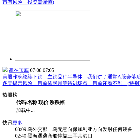
市有风险，投资需谨慎)
赢在顶底
07-08 07:05
美股昨晚继续下跌，主跌品种半导体，我们讲了通常A股会落
多天提示风险，目前依然是等待进场点！目前还看不到！(特别
热股榜
代码/名称
现价
涨跌幅
加载中...
快讯
更多
03:09
乌外交部：乌无意向保加利亚方向发射任何装备
02:40
黑海遇袭商船停靠土耳其港口