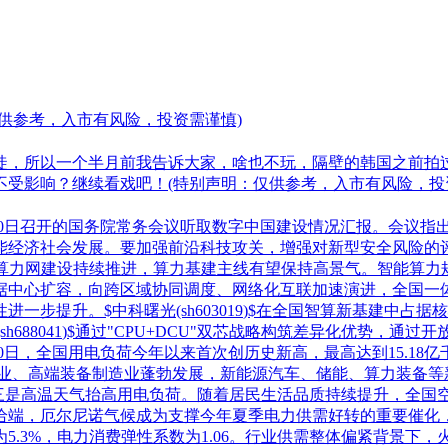
供参考，入市有风险，投资需谨慎)
徒，所以一个半月前我告诉大家，啥也不玩，隔壁的韩国之前拍
受影响？继续看戏吧！(特别声明：仅供参考，入市有风险，投
10日召开的国务院常务会议听取数字中国建设情况汇报。会议指
能经济社会发展。要加强前沿科技攻关，增强对新型安全风险的
认为，算力网建设持续推进，算力基建主线有望保持高景气。智能算
据中心扩容，向跨区域协同调度、网络化互联加速演进，全国一体
性进一步提升。$
中科曙光
(sh
603019
)$在全国智算新基建中占据
(sh
688041
)$通过"CPU+DCU"双芯战略构筑差异化优势，通
0日，全国用电负荷今年以来首次创历史新高，最高达到15.18亿
造业、高端装备制造业蓬勃发展，新能源汽车、储能、算力装备等
三是高温天气抬高用电负荷。随着居民生活品质持续提升，全国空
给端，厄尔尼诺气候成为支撑今年夏季电力供需好转的重要催化
为5.3%，电力消费弹性系数为1.06。行业供需整体偏紧背景