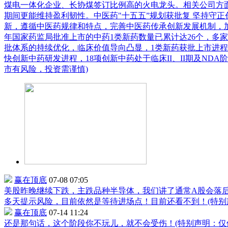
煤电一体化企业、长协煤签订比例高的火电龙头。相关公司方
期间更能维持盈利韧性。中医药"十五五”规划获批复 坚持守正
新，遵循中医药规律和特点，完善中医药传承创新发展机制，加快
年国家药监局批准上市的中药1类新药数量已累计达26个，多
批体系的持续优化，临床价值导向凸显，1类新药获批上市进程
快创新中药研发进程，18项创新中药处于临床II、II期及NDA阶
市有风险，投资需谨慎)
赢在顶底
07-08 07:05
美股昨晚继续下跌，主跌品种半导体，我们讲了通常A股会落
多天提示风险，目前依然是等待进场点！目前还看不到！(特别
赢在顶底
07-14 11:24
还是那句话，这个阶段你不玩儿，就不会受伤！(特别声明：仅