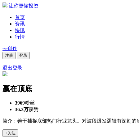
让你更懂投资
首页
资讯
快讯
行情
去创作
注册
登录
退出登录
赢在顶底
3969
粉丝
36.3万
获赞
简介：善于捕捉底部热门行业龙头。对波段爆发逻辑有深刻的研
+关注