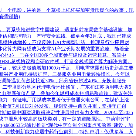
过一个电影，讲的是一个草根上杠杆买加密货币爆仓的故事，现
资需谨慎)
出，要系统推进数字中国建设，适度超前布局数字基础设施，加
评估和防控能力，严守安全底线。截至今年3月底，我国已建成
力规模快速增长，不仅反映出AI大模型训练、推理及行业应用对
化算力网有望成为支撑AI产业长期发展的重要底座。随着全
核心地位，已在全国30多个城市参与建设及运营超算、智算中
过开放HSL总线协议和自研软件栈，打造全栈式国产算力解决方案。
千瓦，较历史极值增加1000万千瓦。用电需求屡创历史新高主要
新兴产业用电持续扩容。二是服务业用电量较快增长。今年以
调降温负荷占比接近30%，部分省份超过40%。充换电服务
，二季度部分地区代理电价环比修复，广东和江苏两用电大省5
下，火电兜底价值凸显，叠加今年燃料成本短期易涨难跌，建议关注
煤能力，保证电厂用煤成本显著低于普通火电公司，在煤价上涨
的批复7月10日对外发布。规划坚持中西医并重，坚持守正创
健康中国建设取得决定性进展提供有力支撑。2020年至2025
板块中股息率较高的板块类别，有一定的避险属性。中药审评审
力
(sh
600535
)$通过推进“现代中药创制全国重点实验室"建设，加
9个)，科技创新能力稳居中药行业前列。(特别声明：仅供参考，入