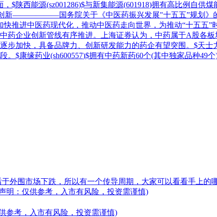
面，$
陕西能源
(sz
001286
)$与
新集能源
(
601918
)拥有高比例自供
创新——————国务院关于《中医药振兴发展"十五五”规划》
推进中医药现代化，推动中医药走向世界，为推动“十五五”时期
家中药企业创新管线有序推进。上海证券认为，中药属于A股各
逐步加快，具备品牌力、创新研发能力的药企有望突围。$
天士
段。$
康缘药业
(sh
600557
)$拥有中药新药60个(其中独家品种4
后于外围市场下跌，所以有一个传导周期，大家可以看看手上的
声明：仅供参考，入市有风险，投资需谨慎)
供参考，入市有风险，投资需谨慎)