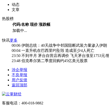
动态
文章
热股榜
代码/名称
现价
涨跌幅
加载中...
快讯
更多
00:06
伊朗总统：40天战争中邻国阻断武装力量渗入伊朗
00:04
一直升机在巴西里约坠毁 造成至少4人死亡
23:50
不到半月 茅台自营店再调价 飞天茅台涨至1753元/
23:48
伯克希尔第二季度回购约45亿美元股票
涉企举报
不良举报
用户反馈
返回顶部
客服电话：400-018-9882