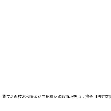
于通过盘面技术和资金动向挖掘及跟随市场热点，擅长用四维数