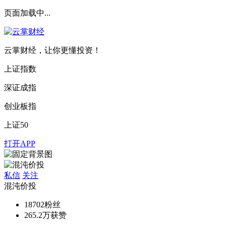
页面加载中...
云掌财经，让你更懂投资！
上证指数
深证成指
创业板指
上证50
打开APP
私信
关注
混沌价投
18702
粉丝
265.2万
获赞