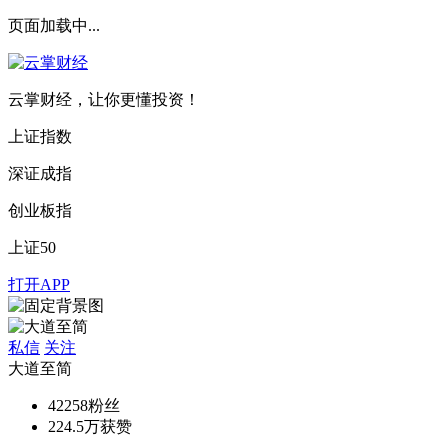
页面加载中...
云掌财经，让你更懂投资！
上证指数
深证成指
创业板指
上证50
打开APP
私信
关注
大道至简
42258
粉丝
224.5万
获赞