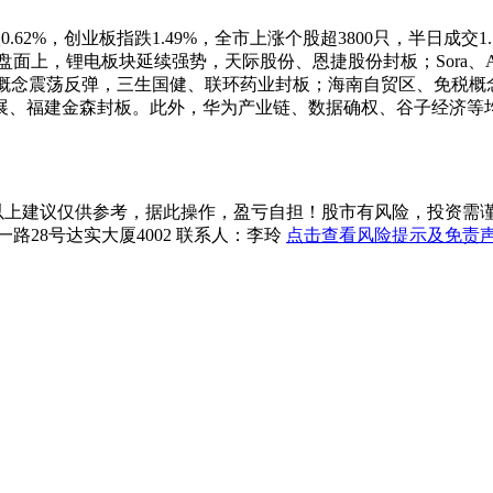
62%，创业板指跌1.49%，全市上涨个股超3800只，半日成交
 盘面上，锂电板块延续强势，
天际股份
、
恩捷股份
封板；Sora
概念震荡反弹，
三生国健
、
联环药业
封板；海南自贸区、免税概
展
、
福建金森
封板。此外，华为产业链、数据确权、谷子经济等
上建议仅供参考，据此操作，盈亏自担！股市有风险，投资需谨慎！珞珈投资
一路28号达实大厦4002 联系人：李玲
点击查看风险提示及免责