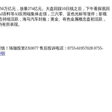
1.56万亿元，放量274亿元。大盘回踩10日线之后，下午看探底回
、AI语料等AI应用端集体走强，
三六零
、
蓝色光标
等涨停；影视
念持续活跃，
海马汽车
封板；黄金、有色金属概念盘初活跃，
均有所表现。
ZX0077 售后投诉电话：0755-61957028 0755-
声明