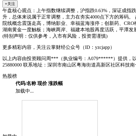
+关注
午盘核心观点：上午指数继续调整，沪指跌0.63%，深证成指跌0.
升，总体来说属于正常调整，主力在夯实4000点下方的筹码。
院线概念震荡走高，
博纳影业
、
幸福蓝海
涨停；创新药、CRO
湖南黄金
一度触板；海峡两岸、福建本地股再度活跃，
平潭发
(特别声明：仅供参考，入市有风险，投资需谨慎)
更多精彩内容，关注云掌财经公众号（ID：yzcjapp）
以上内容由投资顾问周***（执业编号：A079******）提供，以
25880000 联系地址：深圳市南山区粤海街道高新区社区科技南
热股榜
代码/名称
现价
涨跌幅
加载中...