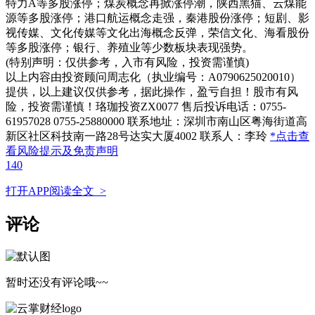
特力A等多股涨停；煤炭概念再掀涨停潮，陕西黑猫、云煤能
源等多股涨停；港口航运概念走强，秦港股份涨停；短剧、影
视传媒、文化传媒等文化出海概念反弹，荣信文化、海看股份
等多股涨停；银行、养殖业等少数板块表现强势。
(特别声明：仅供参考，入市有风险，投资需谨慎)
以上内容由投资顾问周志化（执业编号：A0790625020010）
提供，以上建议仅供参考，据此操作，盈亏自担！股市有风
险，投资需谨慎！珞珈投资ZX0077 售后投诉电话：0755-
61957028 0755-25880000 联系地址：深圳市南山区粤海街道高
新区社区科技南一路28号达实大厦4002 联系人：李玲
*点击查
看风险提示及免责声明
140
打开APP阅读全文 >
评论
暂时还没有评论哦~~