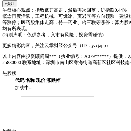
+关注
午盘核心观点：指数低开高走，然后再次回落，沪指跌0.44%，深
概念再度活跃，工程机械、可燃冰、页岩气等方向领涨，
建设
等涨停；医药股集体走高，
特一药业
、
哈三联
等涨停；算力股
均有所表现。
(特别声明：仅供参考，入市有风险，投资需谨慎)
更多精彩内容，关注云掌财经公众号（ID：yzcjapp）
以上内容由投资顾问周***（执业编号：A079******）提供，以
25880000 联系地址：深圳市南山区粤海街道高新区社区科技南
热股榜
代码/名称
现价
涨跌幅
加载中...