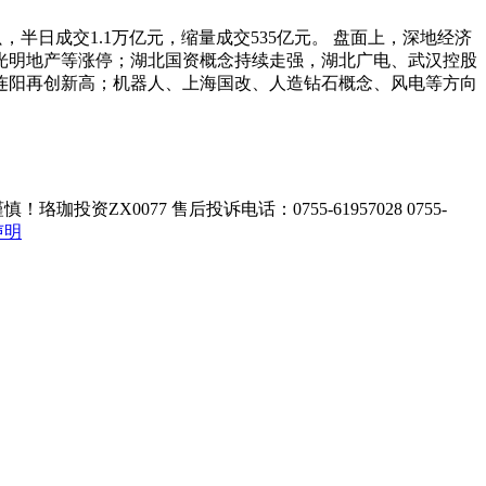
只，半日成交1.1万亿元，缩量成交535亿元。 盘面上，深地经济
光明地产
等涨停；湖北国资概念持续走强，
湖北广电
、
武汉控股
4连阳再创新高；
机器人
、上海国改、人造钻石概念、风电等方向
ZX0077 售后投诉电话：0755-61957028 0755-
声明