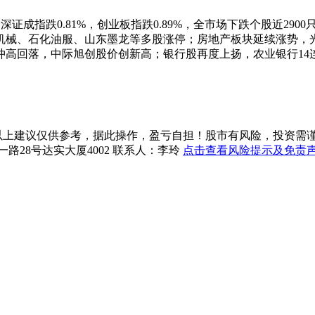
证成指跌0.81%，创业板指跌0.89%，全市场下跌个股近2900
机械
、
石化油服
、山东墨龙等多股涨停；房地产板块延续涨势，
冲高回落，
中际旭创
股价创新高；银行股再度上扬，
农业银行
1
上建议仅供参考，据此操作，盈亏自担！股市有风险，投资需谨慎！珞珈投资
一路28号达实大厦4002 联系人：李玲
点击查看风险提示及免责