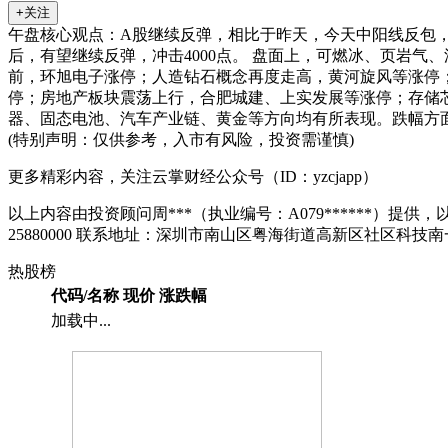
+关注
午盘核心观点：A股继续反弹，相比于昨天，今天中阳线反包，走
后，有望继续反弹，冲击4000点。 盘面上，可燃冰、页岩气
前，
环旭电子
涨停；人造钻石概念再度走高，
黄河旋风
等涨停
停；房地产板块震荡上行，
合肥城建
、
上实发展
等涨停；存储
器、固态电池、汽车产业链、黄金等方向均有所表现。跌幅方
(特别声明：仅供参考，入市有风险，投资需谨慎)
更多精彩内容，关注云掌财经公众号（ID：yzcjapp）
以上内容由投资顾问周***（执业编号：A079******）提供，以
25880000 联系地址：深圳市南山区粤海街道高新区社区科技南
热股榜
代码/名称
现价
涨跌幅
加载中...