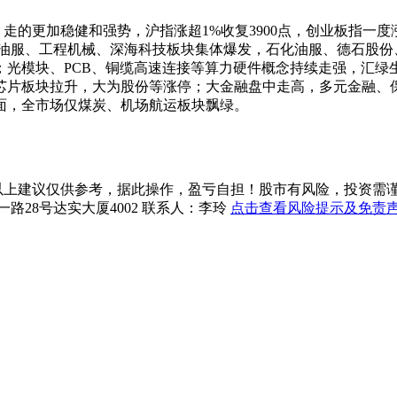
的更加稳健和强势，沪指涨超1%收复3900点，创业板指一度涨
、油服、工程机械、深海科技板块集体爆发，
石化油服
、
德石股份
；光模块、PCB、铜缆高速连接等算力硬件概念持续走强，
汇绿
芯片板块拉升，
大为股份
等涨停；大金融盘中走高，多元金融、
面，全市场仅煤炭、机场航运板块飘绿。
上建议仅供参考，据此操作，盈亏自担！股市有风险，投资需谨慎！珞珈投资
一路28号达实大厦4002 联系人：李玲
点击查看风险提示及免责