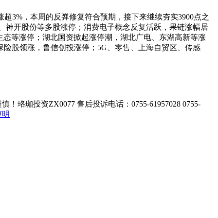
超3%，本周的反弹修复符合预期，接下来继续夯实3900点之
、
神开股份
等多股涨停；消费电子概念反复活跃，果链涨幅居
生态
等涨停；湖北国资掀起涨停潮，
湖北广电
、
东湖高新
等涨
保险股领涨，
鲁信创投
涨停；5G、零售、上海自贸区、传感
ZX0077 售后投诉电话：0755-61957028 0755-
声明