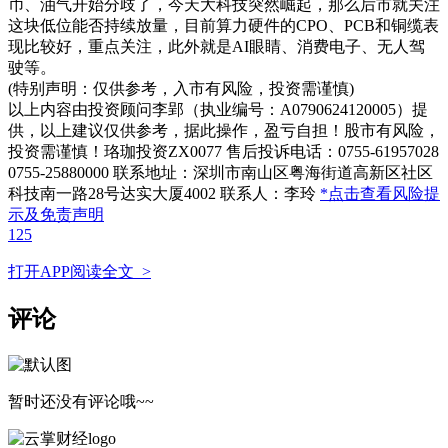
币、油气开始分歧了，今天大科技突然崛起，那么后市就关注
这块低位能否持续放量，目前算力硬件的CPO、PCB和铜缆表
现比较好，重点关注，此外就是AI眼睛、消费电子、无人驾
驶等。
(特别声明：仅供参考，入市有风险，投资需谨慎)
以上内容由投资顾问李郢（执业编号：A0790624120005）提
供，以上建议仅供参考，据此操作，盈亏自担！股市有风险，
投资需谨慎！珞珈投资ZX0077 售后投诉电话：0755-61957028
0755-25880000 联系地址：深圳市南山区粤海街道高新区社区
科技南一路28号达实大厦4002 联系人：李玲
*点击查看风险提
示及免责声明
125
打开APP阅读全文 >
评论
暂时还没有评论哦~~