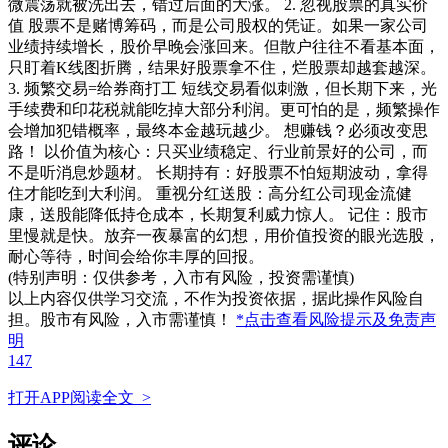
微震荡就被洗出去，错过后面的大涨。 2. 忽视股票的真实价
值 股票不是赌博筹码，而是公司股权的凭证。如果一家公司
业绩持续增长，股价早晚会涨回来。但散户往往不看基本面，
只盯着K线图折腾，结果好股票拿不住，烂股票却越套越深。
3. 频繁交易=给券商打工 短线交易看似刺激，但长期下来，光
手续费和印花税就能吃掉大部分利润。更可怕的是，频繁操作
会增加犯错概率，最终本金越玩越少。 想赚钱？必须改变思
路！ 以价值为核心：只买业绩稳定、行业前景好的公司，而
不是听消息炒题材。 长期持有：好股票不怕短期波动，拿得
住才能吃到大利润。 重视分红送股：高分红公司现金流健
康，送股能降低持仓成本，长期复利威力惊人。 记住：股市
里慢就是快。放弃一夜暴富的幻想，用价值投资的眼光选股，
耐心等待，时间会给你丰厚的回报。
(特别声明：仅供参考，入市有风险，投资需谨慎)
以上内容仅供学习交流，不作为投资依据，据此操作风险自
担。股市有风险，入市需谨慎！
*点击查看风险提示及免责声
明
147
打开APP阅读全文 >
评论