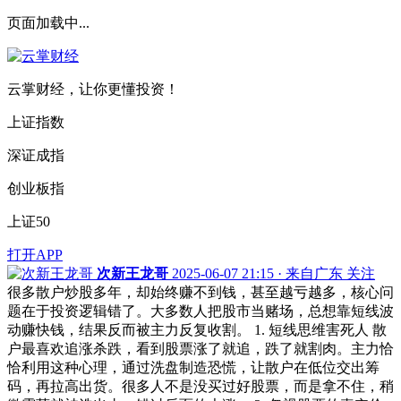
页面加载中...
云掌财经，让你更懂投资！
上证指数
深证成指
创业板指
上证50
打开APP
次新王龙哥
2025-06-07 21:15 · 来自广东
关注
很多散户炒股多年，却始终赚不到钱，甚至越亏越多，核心问
题在于投资逻辑错了。大多数人把股市当赌场，总想靠短线波
动赚快钱，结果反而被主力反复收割。 1. 短线思维害死人 散
户最喜欢追涨杀跌，看到股票涨了就追，跌了就割肉。主力恰
恰利用这种心理，通过洗盘制造恐慌，让散户在低位交出筹
码，再拉高出货。很多人不是没买过好股票，而是拿不住，稍