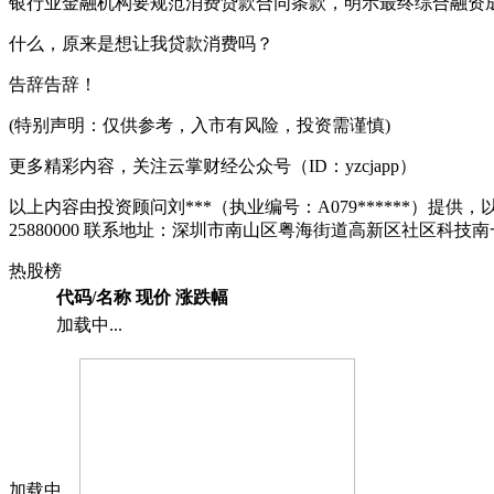
银行业金融机构要规范消费贷款合同条款，明示最终综合融资
什么，原来是想让我贷款消费吗？
告辞告辞！
(特别声明：仅供参考，入市有风险，投资需谨慎)
更多精彩内容，关注云掌财经公众号（ID：yzcjapp）
以上内容由投资顾问刘***（执业编号：A079******）提供，以
25880000 联系地址：深圳市南山区粤海街道高新区社区科技南
热股榜
代码/名称
现价
涨跌幅
加载中...
加载中 ...