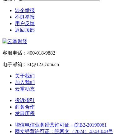
涉企举报
不良举报
用户反馈
返回顶部
客服电话：400-018-9882
电子邮箱：kf@123.com.cn
关于我们
加入我们
云掌动态
投诉指引
商务合作
发展历程
增值电信业务经营许可证：皖B2-20190061
网文经营许可证：皖网文（2024）4743-043号