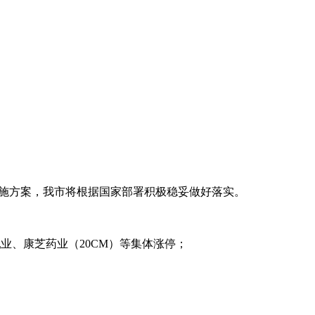
实施方案，我市将根据国家部署积极稳妥做好落实。
乳业
、
康芝药业
（20CM）等集体涨停；