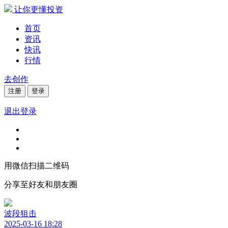
让你更懂投资
首页
资讯
快讯
行情
去创作
注册
登录
退出登录
用微信扫描二维码
分享至好友和朋友圈
波段狙击
2025-03-16 18:28