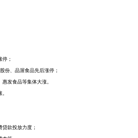
涨停；
股份
、
品渥食品
先后涨停；
、
惠发食品
等集体大涨。
涨。
费贷款投放力度；