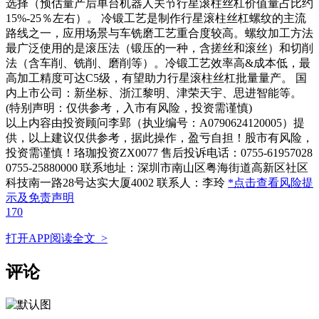
选择（预估量产后单台机器人关节行星滚柱丝杠价值量占比约
15%-25％左右）。 冷锻工艺是制作行星滚柱丝杠螺纹的主流
路线之一，应用场景与车铣磨工艺重合度较高。螺纹加工方法
最广泛使用的是滚压法（锻压的一种，含搓丝和滚丝）和切削
法（含车削、铣削、磨削等）。冷锻工艺效率高&成本低，最
高加工精度可达C5级，有望助力行星滚柱丝杠批量量产。 国
内上市公司：新坐标、浙江黎明、津荣天宇、思进智能等。
(特别声明：仅供参考，入市有风险，投资需谨慎)
以上内容由投资顾问李郢（执业编号：A0790624120005）提
供，以上建议仅供参考，据此操作，盈亏自担！股市有风险，
投资需谨慎！珞珈投资ZX0077 售后投诉电话：0755-61957028
0755-25880000 联系地址：深圳市南山区粤海街道高新区社区
科技南一路28号达实大厦4002 联系人：李玲
*点击查看风险提
示及免责声明
170
打开APP阅读全文 >
评论