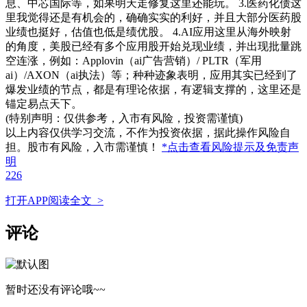
息、中芯国际等，如果明天走修复这里还能玩。 3.医药化债这
里我觉得还是有机会的，确确实实的利好，并且大部分医药股
业绩也挺好，估值也低是绩优股。 4.AI应用这里从海外映射
的角度，美股已经有多个应用股开始兑现业绩，并出现批量跳
空连涨，例如：Applovin（ai广告营销）/ PLTR（军用
ai）/AXON（ai执法）等；种种迹象表明，应用其实已经到了
爆发业绩的节点，都是有理论依据，有逻辑支撑的，这里还是
锚定易点天下。 ​
(特别声明：仅供参考，入市有风险，投资需谨慎)
以上内容仅供学习交流，不作为投资依据，据此操作风险自
担。股市有风险，入市需谨慎！
*点击查看风险提示及免责声
明
226
打开APP阅读全文 >
评论
暂时还没有评论哦~~