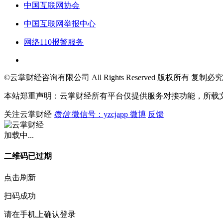
中国互联网协会
中国互联网举报中心
网络110报警服务
©云掌财经咨询有限公司 All Rights Reserved 版权所有 复制必究
本站郑重声明：云掌财经所有平台仅提供服务对接功能，所载
关注云掌财经
微信
微信号：yzcjapp
微博
反馈
加载中...
二维码已过期
点击刷新
扫码成功
请在手机上确认登录