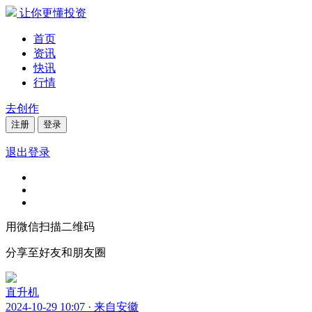
让你更懂投资
首页
资讯
快讯
行情
去创作
注册
登录
退出登录
用微信扫描二维码
分享至好友和朋友圈
直升机
2024-10-29 10:07 · 来自安徽