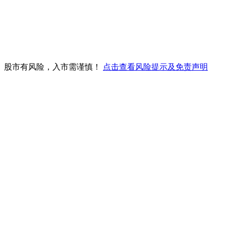
。股市有风险，入市需谨慎！
点击查看风险提示及免责声明