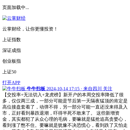
页面加载中...
云掌财经，让你更懂投资！
上证指数
深证成指
创业板指
上证50
打开APP
牛牛扫板
2024-10-14 17:15 · 来自四川
关注
【交投率+无法切入+龙虎榜】新开户的本周交投率降低了很
多，仅仅两三成，一部分可能是节后第一天隔夜猛顶的肯定是
高位接盘套着了，动弹不得，另一部分可能一直还没来得及入
市，正好看到暴跌退潮，吓得半死不敢来了。 这些新增资
金，其实都犯了从众心理的毛病，要嘛就是猛抢追高贪婪心，
看到涨了憋不住。要嘛就是犹豫不决恐慌心，看到跌了又怕走