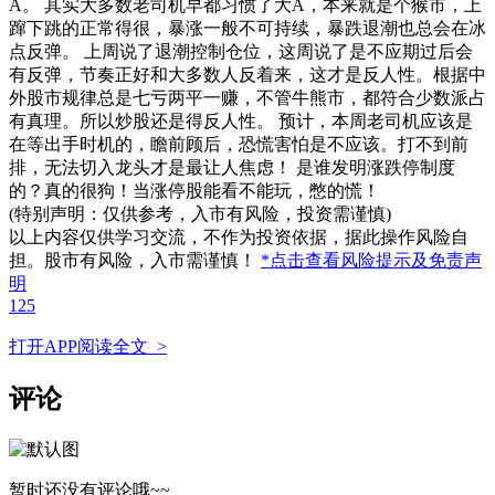
A。 其实大多数老司机早都习惯了大A，本来就是个猴市，上
蹿下跳的正常得很，暴涨一般不可持续，暴跌退潮也总会在冰
点反弹。 上周说了退潮控制仓位，这周说了是不应期过后会
有反弹，节奏正好和大多数人反着来，这才是反人性。根据中
外股市规律总是七亏两平一赚，不管牛熊市，都符合少数派占
有真理。所以炒股还是得反人性。 预计，本周老司机应该是
在等出手时机的，瞻前顾后，恐慌害怕是不应该。打不到前
排，无法切入龙头才是最让人焦虑！ 是谁发明涨跌停制度
的？真的很狗！当涨停股能看不能玩，憋的慌！
(特别声明：仅供参考，入市有风险，投资需谨慎)
以上内容仅供学习交流，不作为投资依据，据此操作风险自
担。股市有风险，入市需谨慎！
*点击查看风险提示及免责声
明
125
打开APP阅读全文 >
评论
暂时还没有评论哦~~