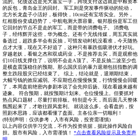
流的。化债这边是光大嘉宝一字，跨境支付这边就是中粮资本
的反包，青岛金王的回封。 军工则是突发事件驱动的轮动，
北方长龙盘子小活好，板得快，10cm还有宝塔实业。另外，
红相股份变成趋势了，中航电测大票容量。银邦股份是军工但
它回封的节点不是走的军工，而是带的消费电子。 消费电
子，经纬辉开这些，华为概念。还有个无线传媒，周五其实就
备选过，超跌多半会有反抽，可惜发动时机没看准，今天随热
点才大涨，现在又不好追了，这种只有暴跌低吸潜伏才好玩。
穿越老妖，看银之杰和双成药业，不是推荐去买，而是观察他
们10日线支撑住了，说明不会走A顶了。不是反抽二波至少也
是横盘震荡稳住的预期。那么国庆后的暴力退潮包括指数的调
整主跌段股灾已经结束了。 综上，结论就是，退潮期结束，
大幅亏钱的效应减弱。不应期也在慢慢恢复，行情慢慢会回暖
了，本周盘前绝密内参剧本说了会先抑后扬。现在看越来越有
迹象。 符合预期，就按预期计划来。仓位慢慢上。但要抓对
热点风口题材，尽量打前排板。特别是今天，而后面几天整体
氛围起来了，才敢往跟风套利。 就说这么多。会看盘的，按
照剧本思路，应该都看懂了盘面。主各位亲一切顺利！
(特别声明：仅供参考，入市有风险，投资需谨慎)
以上内容仅供学习交流，不作为投资依据，据此操作风险自
担。股市有风险，入市需谨慎！
*点击查看风险提示及免责声
明