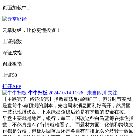
页面加载中...
云掌财经，让你更懂投资！
上证指数
深证成指
创业板指
上证50
打开APP
牛牛扫板
2024-10-14 11:26 · 来自四川
关注
【主跌完了+路还没完】指数震荡反抽翻红了，但分时节奏就
是盘前牛s命预测的剧本，先趁周末消息面利好高开，然后砸
一波兑现潜伏盘，下杀绿盘企稳后还是有护脸的资金在拉。
早盘主要就是地产，银行，军工，国改这些白马蓝筹在撑住指
数，不然真走A了行情就难看了。 而题材方面，化债和跨境支
付都是分歧，但板块回落后还是各自有前排龙头分歧转一致回