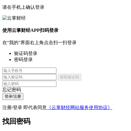
请在手机上确认登录
使用云掌财经APP扫码登录
在“我的”界面右上角点击扫一扫登录
验证码登录
密码登录
获取验证码
忘记密码
登录/注册
注册/登录 即代表同意
《云掌财经网站服务使用协议》
找回密码