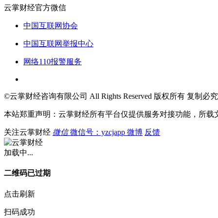
云掌财经官方微信
中国互联网协会
中国互联网举报中心
网络110报警服务
©云掌财经咨询有限公司 All Rights Reserved 版权所有 复制必究
本站郑重声明：云掌财经所有平台仅提供服务对接功能，所载
关注云掌财经
微信
微信号：yzcjapp
微博
反馈
加载中...
二维码已过期
点击刷新
扫码成功