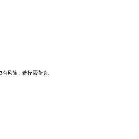
资有风险，选择需谨慎。