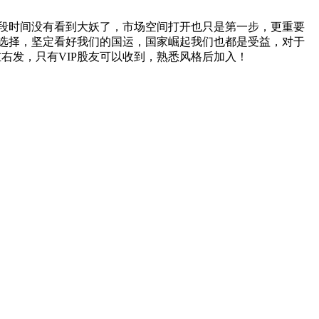
段时间没有看到大妖了，市场空间打开也只是第一步，更重要
选择，坚定看好我们的国运，国家崛起我们也都是受益，对于
左右发，只有VIP股友可以收到，熟悉风格后加入！