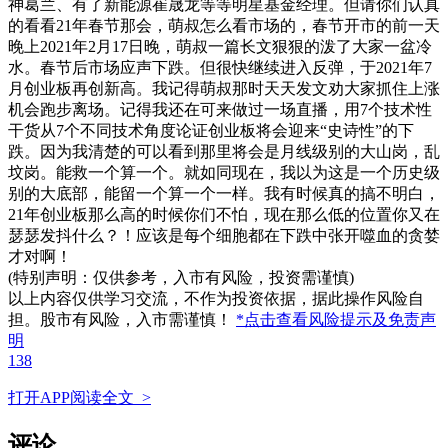
神葛兰、有了新能源崔晟龙等等明星基金经理。但请你们认真
的看看21年春节那会，萌叔怎么看市场的，春节开市的前一天
晚上2021年2月17日晚，萌叔一篇长文狠狠的泼了大家一盆冷
水。春节后市场应声下跌。但很快继续进入反弹，于2021年7
月创业板再创新高。我记得萌叔那时天天发文劝大家抓住上涨
机会跑步离场。记得我还在可来做过一场直播，用7个技术性
干货从7个不同技术角度论证创业板将会迎来“史诗性”的下
跌。因为我清楚的可以看到那里将会是月线级别的大山岗，乱
坟岗。能救一个算一个。就如同现在，我以为这是一个历史级
别的大底部，能留一个算一个一样。我有时候真的搞不明白，
21年创业板那么高的时候你们不怕，现在那么低的位置你又在
瑟瑟发抖什么？！应该是每个细胞都在下跌中张开噬血的贪婪
才对啊！
(特别声明：仅供参考，入市有风险，投资需谨慎)
以上内容仅供学习交流，不作为投资依据，据此操作风险自
担。股市有风险，入市需谨慎！
*点击查看风险提示及免责声
明
138
打开APP阅读全文 >
评论