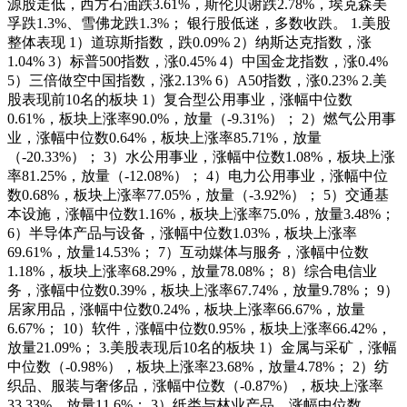
源股走低，西方石油跌3.61%，斯伦贝谢跌2.78%，埃克森㺯
孚跌1.3%、雪佛龙跌1.3%； 银行股低迷，多数收跌。 1.美股
整体表现 1）道琼斯指数，跌0.09% 2）纳斯达克指数，涨
1.04% 3）标普500指数，涨0.45% 4）中国金龙指数，涨0.4%
5）三倍做空中国指数，涨2.13% 6）A50指数，涨0.23% 2.美
股表现前10名的板块 1）复合型公用事业，涨幅中位数
0.61%，板块上涨率90.0%，放量（-9.31%）； 2）燃气公用事
业，涨幅中位数0.64%，板块上涨率85.71%，放量
（-20.33%）； 3）水公用事业，涨幅中位数1.08%，板块上涨
率81.25%，放量（-12.08%）； 4）电力公用事业，涨幅中位
数0.68%，板块上涨率77.05%，放量（-3.92%）； 5）交通基
本设施，涨幅中位数1.16%，板块上涨率75.0%，放量3.48%；
6）半导体产品与设备，涨幅中位数1.03%，板块上涨率
69.61%，放量14.53%； 7）互动媒体与服务，涨幅中位数
1.18%，板块上涨率68.29%，放量78.08%； 8）综合电信业
务，涨幅中位数0.39%，板块上涨率67.74%，放量9.78%； 9）
居家用品，涨幅中位数0.24%，板块上涨率66.67%，放量
6.67%； 10）软件，涨幅中位数0.95%，板块上涨率66.42%，
放量21.09%； 3.美股表现后10名的板块 1）金属与采矿，涨幅
中位数（-0.98%），板块上涨率23.68%，放量4.78%； 2）纺
织品、服装与奢侈品，涨幅中位数（-0.87%），板块上涨率
33.33%，放量11.6%； 3）纸类与林业产品，涨幅中位数