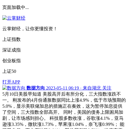
页面加载中...
云掌财经，让你更懂投资！
上证指数
深证成指
创业板指
上证50
打开APP
数据方向
2023-05-11 06:19 · 来自湖北
关注
5月10日美股早知道 美股高开后有所分化，三大指数涨跌不
一。 刚发布的4月份通胀数据同比上涨4.9%，低于市场预期的
5.0%，显示美联储加息的措施正在奏效，这为暂停加息提供
了空间，三大指数全部高开。 同时，美国的债务上限困局加
剧，让市场感到担心。 科技股多数收涨，谷歌涨4.1%，亚马
逊涨3.35%，微软涨1.73%，苹果涨1.04%，奈飞涨0.99%； 能