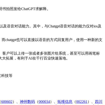
书拍照发给ChatGPT求解释。
及语音对话能力。其中，与Chatgpt语音对话的能力仅对ios及
而chatgpt也可以直接以语音的方式回复用户，使用一种新的文
型支持。客户可以上传一张或者多张图片给系统，甚至可以用画笔标
大大拓展，有利于AI在千行百业快速落地。
虹科技等
（
600602
）、
神州数码
（
000034
）、
拓维信息
（
002261
）、
四川