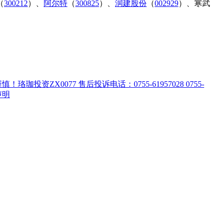
（
300212
）、
阿尔特
（
300825
）、
润建股份
（
002929
）、寒武
ZX0077 售后投诉电话：0755-61957028 0755-
声明