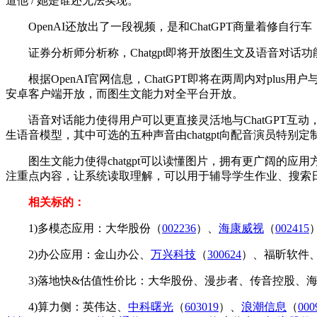
道他 / 她是谁还无法实现。
OpenAI还放出了一段视频，是和ChatGPT商量着修自行车
证券分析师分析称，Chatgpt即将开放图生文及语音对话功
根据OpenAI官网信息，ChatGPT即将在两周内对plus
安卓客户端开放，而图生文能力对全平台开放。
语音对话能力使得用户可以更直接灵活地与ChatGPT互动，增
生语音模型，其中可选的五种声音由chatgpt向配音演员特别定
图生文能力使得chatgpt可以读懂图片，拥有更广阔的应用方
注重点内容，让系统读取理解，可以用于辅导学生作业、搜索日
相关标的：
1)多模态应用：大华股份（
002236
）、
海康威视
（
002415
2)办公应用：金山办公、
万兴科技
（
300624
）、福昕软件
3)落地快&估值性价比：大华股份、漫步者、传音控股、海
4)算力侧：英伟达、
中科曙光
（
603019
）、
浪潮信息
（
000