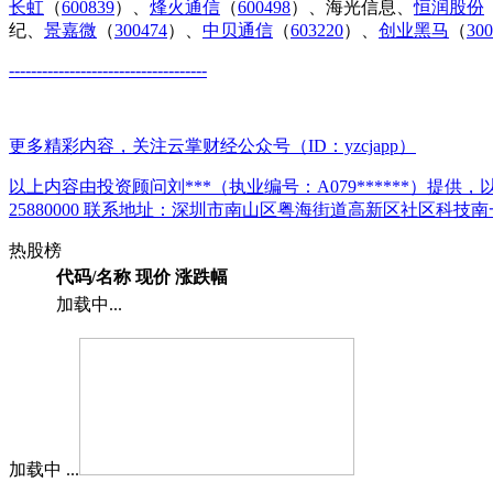
长虹
（
600839
）、
烽火通信
（
600498
）、海光信息、
恒润股份
纪、
景嘉微
（
300474
）、
中贝通信
（
603220
）、
创业黑马
（
30
------------------------------------
更多精彩内容，关注云掌财经公众号（ID：yzcjapp）
以上内容由投资顾问刘***（执业编号：A079******）提供，以
25880000 联系地址：深圳市南山区粤海街道高新区社区科技南
热股榜
代码/名称
现价
涨跌幅
加载中...
加载中 ...