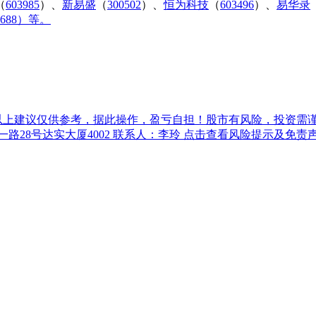
（
603985
）、
新易盛
（
300502
）、
恒为科技
（
603496
）、
易华录
0688）等。
上建议仅供参考，据此操作，盈亏自担！股市有风险，投资需谨慎！珞珈投资
一路28号达实大厦4002 联系人：李玲
点击查看风险提示及免责