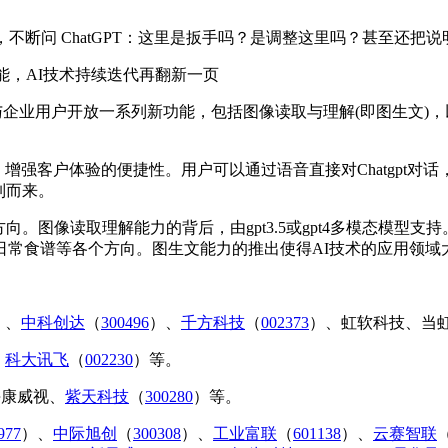
，不断问 ChatGPT：这里是扳手吗？是调整这里吗？甚至还把说明
能，AI技术持续迭代再翻新一页
用户与企业用户开放一系列新功能，包括图像读取与理解(即图生文)，以
强客户体验的便捷性。用户可以通过语音直接对Chatgpt对话，
制而来。
向。图像读取理解能力的背后，由gpt3.5或gpt4多模态模
常食谱等各个方向。图生文能力的推出使得AI技术的应用领域
）、
中科创达
（
300496
）、
千方科技
（
002373
）、虹软科技、当
、
科大讯飞
（
002230
）等。
康威视、
紫天科技
（
300280
）等。
977
）、
中际旭创
（
300308
）、
工业富联
（
601138
）、
云赛智联